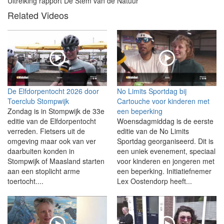
Uitreiking rapport De Stem van de Natuur
Related Videos
De Elfdorpentocht 2026 door
No Limits Sportdag bij
Toerclub Stompwijk
Cartouche voor kinderen met
Zondag is in Stompwijk de 33e
een beperking
editie van de Elfdorpentocht
Woensdagmiddag is de eerste
verreden. Fietsers uit de
editie van de No Limits
omgeving maar ook van ver
Sportdag georganiseerd. Dit is
daarbuiten konden in
een uniek evenement, speciaal
Stompwijk of Maasland starten
voor kinderen en jongeren met
aan een stoplicht arme
een beperking. Initiatiefnemer
toertocht....
Lex Oostendorp heeft...