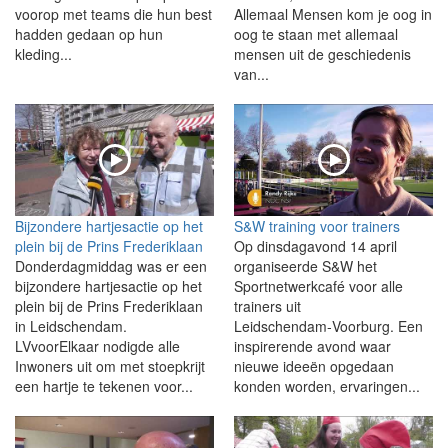
voorop met teams die hun best
Allemaal Mensen kom je oog in
hadden gedaan op hun
oog te staan met allemaal
kleding...
mensen uit de geschiedenis
van...
Bijzondere hartjesactie op het
S&W training voor trainers
plein bij de Prins Frederiklaan
Op dinsdagavond 14 april
Donderdagmiddag was er een
organiseerde S&W het
bijzondere hartjesactie op het
Sportnetwerkcafé voor alle
plein bij de Prins Frederiklaan
trainers uit
in Leidschendam.
Leidschendam‑Voorburg. Een
LVvoorElkaar nodigde alle
inspirerende avond waar
Inwoners uit om met stoepkrijt
nieuwe ideeën opgedaan
een hartje te tekenen voor...
konden worden, ervaringen...