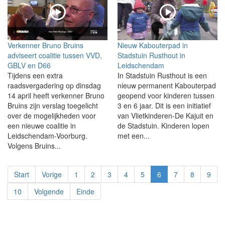
Verkenner Bruno Bruins
Nieuw Kabouterpad in
adviseert coalitie tussen VVD,
Stadstuin Rusthout in
GBLV en D66
Leidschendam
Tijdens een extra
In Stadstuin Rusthout is een
raadsvergadering op dinsdag
nieuw permanent Kabouterpad
14 april heeft verkenner Bruno
geopend voor kinderen tussen
Bruins zijn verslag toegelicht
3 en 6 jaar. Dit is een initiatief
over de mogelijkheden voor
van Vlietkinderen-De Kajuit en
een nieuwe coalitie in
de Stadstuin. Kinderen lopen
Leidschendam-Voorburg.
met een...
Volgens Bruins...
Start
Vorige
1
2
3
4
5
6
7
8
9
10
Volgende
Einde