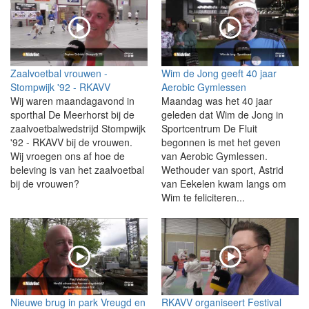
Zaalvoetbal vrouwen -
Wim de Jong geeft 40 jaar
Stompwijk '92 - RKAVV
Aerobic Gymlessen
Wij waren maandagavond in
Maandag was het 40 jaar
sporthal De Meerhorst bij de
geleden dat Wim de Jong in
zaalvoetbalwedstrijd Stompwijk
Sportcentrum De Fluit
'92 - RKAVV bij de vrouwen.
begonnen is met het geven
Wij vroegen ons af hoe de
van Aerobic Gymlessen.
beleving is van het zaalvoetbal
Wethouder van sport, Astrid
bij de vrouwen?
van Eekelen kwam langs om
Wim te feliciteren...
Nieuwe brug in park Vreugd en
RKAVV organiseert Festival