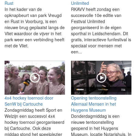
Rust
Unlimited
In het kader van de
RKAVV heeft zondag een
opknapbeurt van park Vreugd
succesvolle 10e editie van
en Rust in Voorburg, is een
Festival Unlimited
nieuwe brug geplaatst langs de
georganiseerd in de eigen
Vliet waardoor de vijver in het
sporthal in Leidschendam. Dit
park weer een verbinding heeft
gratis, interactieve funfestival is
met de Vliet.
speciaal voor mensen met
een...
4x4 hockey toernooi door
Opening tentoonstelling
SenW bij Cartouche
Allemaal Mensen in het
Zondagmiddag heeft Sport en
Huygens Museum
Welzijn een succesvol 4x4
Donderdagmiddag is een
hockey toernooi georganiseerd
nieuwe tentoonstelling
bij Cartouche. Ook deze
geopend in het Huygens
middag stond het speelplezier
Museum, locatie Notarishuis. In