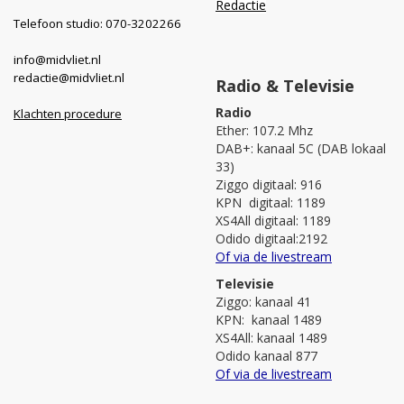
Redactie
Telefoon studio: 070-3202266
info@midvliet.nl
redactie@midvliet.nl
Radio & Televisie
Radio
Klachten procedure
Ether: 107.2 Mhz
DAB+: kanaal 5C (DAB lokaal
33)
Ziggo digitaal: 916
KPN digitaal: 1189
XS4All digitaal: 1189
Odido digitaal:2192
Of via de livestream
Televisie
Ziggo: kanaal 41
KPN: kanaal 1489
XS4All: kanaal 1489
Odido kanaal 877
Of via de livestream