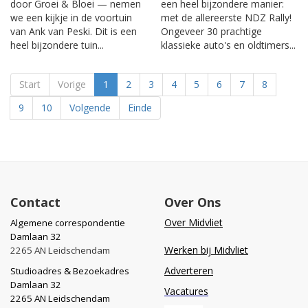
door Groei & Bloei — nemen
een heel bijzondere manier:
we een kijkje in de voortuin
met de allereerste NDZ Rally!
van Ank van Peski. Dit is een
Ongeveer 30 prachtige
heel bijzondere tuin...
klassieke auto's en oldtimers...
Start
Vorige
1
2
3
4
5
6
7
8
9
10
Volgende
Einde
Contact
Over Ons
Over Midvliet
Algemene correspondentie
Damlaan 32
Werken bij Midvliet
2265 AN Leidschendam
Adverteren
Studioadres & Bezoekadres
Damlaan 32
Vacatures
2265 AN Leidschendam