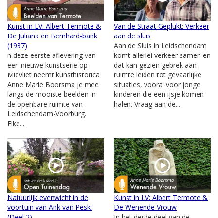
Kunst in LV: Albert Termote &
Van de Straat Geplukt: Verkeer
De Juliana en Bernhard-bank
aan de sluis
(1937)
Aan de Sluis in Leidschendam
n deze eerste aflevering van
komt allerlei verkeer samen en
een nieuwe kunstserie op
dat kan gezien gebrek aan
Midvliet neemt kunsthistorica
ruimte leiden tot gevaarlijke
Anne Marie Boorsma je mee
situaties, vooral voor jonge
langs de mooiste beelden in
kinderen die een ijsje komen
de openbare ruimte van
halen. Vraag aan de...
Leidschendam-Voorburg.
Elke...
Natuurlijk evenwicht in de
Kunst in LV: Albert Termote &
voortuin van Ank van Peski
De Wenende Vrouw
(Deel 2)
In het derde deel van de