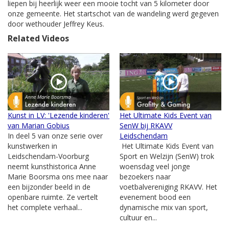
liepen bij heerlijk weer een mooie tocht van 5 kilometer door
onze gemeente. Het startschot van de wandeling werd gegeven
door wethouder Jeffrey Keus.
Related Videos
Kunst in LV: 'Lezende kinderen'
Het Ultimate Kids Event van
van Marian Gobius
SenW bij RKAVV
In deel 5 van onze serie over
Leidschendam
kunstwerken in
Het Ultimate Kids Event van
Leidschendam-Voorburg
Sport en Welzijn (SenW) trok
neemt kunsthistorica Anne
woensdag veel jonge
Marie Boorsma ons mee naar
bezoekers naar
een bijzonder beeld in de
voetbalvereniging RKAVV. Het
openbare ruimte. Ze vertelt
evenement bood een
het complete verhaal...
dynamische mix van sport,
cultuur en...