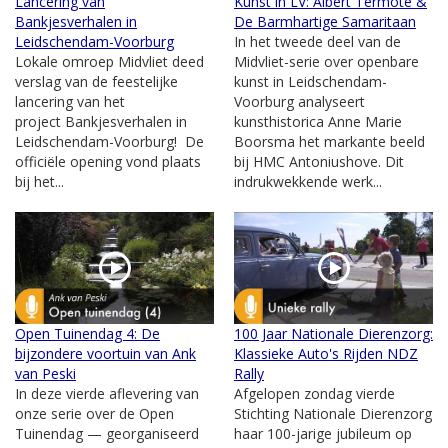
Lancering van
Kunst in LV: Albert Termote &
Bankjesverhalen in
De Barmhartige Samaritaan
Leidschendam-Voorburg
In het tweede deel van de
Lokale omroep Midvliet deed
Midvliet-serie over openbare
verslag van de feestelijke
kunst in Leidschendam-
lancering van het
Voorburg analyseert
project Bankjesverhalen in
kunsthistorica Anne Marie
Leidschendam-Voorburg! De
Boorsma het markante beeld
officiële opening vond plaats
bij HMC Antoniushove. Dit
bij het...
indrukwekkende werk...
Open Tuinendag 4: De
100 Jaar Nationale Dierenzorg:
bijzondere voortuin van Ank
Klassieke Auto's Rijden NDZ
van Peski
Rally
In deze vierde aflevering van
Afgelopen zondag vierde
onze serie over de Open
Stichting Nationale Dierenzorg
Tuinendag — georganiseerd
haar 100-jarige jubileum op