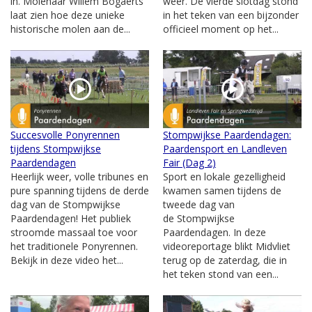
in. Molenaar Willem Bogaerts
weer. De vierde slotdag stond
laat zien hoe deze unieke
in het teken van een bijzonder
historische molen aan de...
officieel moment op het...
Succesvolle Ponyrennen
Stompwijkse Paardendagen:
tijdens Stompwijkse
Paardensport en Landleven
Paardendagen
Fair (Dag 2)
Heerlijk weer, volle tribunes en
Sport en lokale gezelligheid
pure spanning tijdens de derde
kwamen samen tijdens de
dag van de Stompwijkse
tweede dag van
Paardendagen! Het publiek
de Stompwijkse
stroomde massaal toe voor
Paardendagen. In deze
het traditionele Ponyrennen.
videoreportage blikt Midvliet
Bekijk in deze video het...
terug op de zaterdag, die in
het teken stond van een...