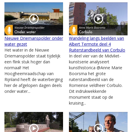
Nieuwe Driemanspolder onder
Wandeling langs beelden van
water gezet
Albert Termote deel 4
Het water in de Nieuwe
Ruiterstandbeeld van Corbulo
Driemanspolder staat tijdelijk
In deel vier van de Midvliet-
een flink stuk hoger dan
kunstserie analyseert
normaal! Het
kunsthistorica @Anne Marie
Hoogheemraadschap van
Boorsma het grote
Rijnland heeft de waterberging
ruiterstandbeeld van de
hier de afgelopen dagen deels
Romeinse veldheer Corbulo.
onder water...
Dit indrukwekkende
monument staat op de
kruising...