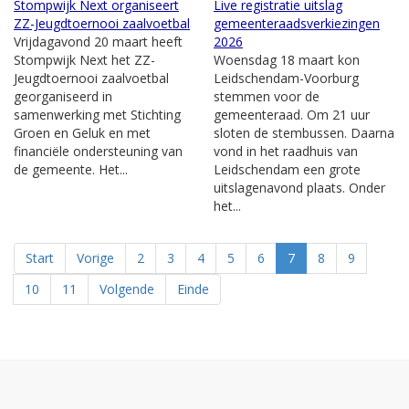
Stompwijk Next organiseert
Live registratie uitslag
ZZ-Jeugdtoernooi zaalvoetbal
gemeenteraadsverkiezingen
Vrijdagavond 20 maart heeft
2026
Stompwijk Next het ZZ-
Woensdag 18 maart kon
Jeugdtoernooi zaalvoetbal
Leidschendam-Voorburg
georganiseerd in
stemmen voor de
samenwerking met Stichting
gemeenteraad. Om 21 uur
Groen en Geluk en met
sloten de stembussen. Daarna
financiële ondersteuning van
vond in het raadhuis van
de gemeente. Het...
Leidschendam een grote
uitslagenavond plaats. Onder
het...
Start
Vorige
2
3
4
5
6
7
8
9
10
11
Volgende
Einde