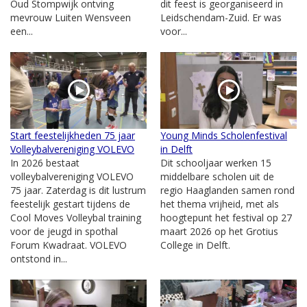
Oud Stompwijk ontving
dit feest is georganiseerd in
mevrouw Luiten Wensveen
Leidschendam-Zuid. Er was
een...
voor...
Start feestelijkheden 75 jaar
Young Minds Scholenfestival
Volleybalvereniging VOLEVO
in Delft
In 2026 bestaat
Dit schooljaar werken 15
volleybalvereniging VOLEVO
middelbare scholen uit de
75 jaar. Zaterdag is dit lustrum
regio Haaglanden samen rond
feestelijk gestart tijdens de
het thema vrijheid, met als
Cool Moves Volleybal training
hoogtepunt het festival op 27
voor de jeugd in spothal
maart 2026 op het Grotius
Forum Kwadraat. VOLEVO
College in Delft.
ontstond in...