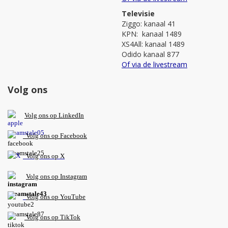
Televisie
Ziggo: kanaal 41
KPN: kanaal 1489
XS4All: kanaal 1489
Odido kanaal 877
Of via de livestream
Volg ons
V
olg ons op L
inkedIn
Volg ons op Facebook
Volg ons op X
Volg ons op Instagram
Volg
ons op
YouTube
Volg ons op TikTok