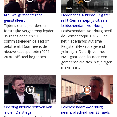
Nieuwe gemeenteraad
Nederlands Autisme Register
geïnstalleerd
reikt Gemeenteprijs uit aan
Tijdens een bijzondere en
Leidschendam-Voorburg
feestelijke vergadering legden
Leidschendam-Voorburg heeft
35 raadsleden en 13
de Gemeenteprijs 2025 van
commissieleden de eed of
het Nederlands Autisme
belofte af. Daarmee is de
Register (NAR) toegekend
nieuwe raadsperiode (2026-
gekregen. De prijs van het
2030) officieel begonnen.
NAR gaat jaarlijks naar een
gemeente die zich in zijn ogen
maximaal...
Opening nieuwe seizoen van
Leidschendam-Voorburg
molen De Vlieger
neemt afscheid van 23 raads-