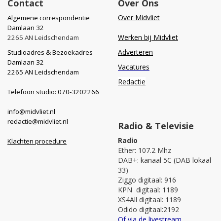
Contact
Over Ons
Over Midvliet
Algemene correspondentie
Damlaan 32
Werken bij Midvliet
2265 AN Leidschendam
Adverteren
Studioadres & Bezoekadres
Damlaan 32
Vacatures
2265 AN Leidschendam
Redactie
Telefoon studio: 070-3202266
info@midvliet.nl
redactie@midvliet.nl
Radio & Televisie
Radio
Klachten procedure
Ether: 107.2 Mhz
DAB+: kanaal 5C (DAB lokaal
33)
Ziggo digitaal: 916
KPN digitaal: 1189
XS4All digitaal: 1189
Odido digitaal:2192
Of via de livestream