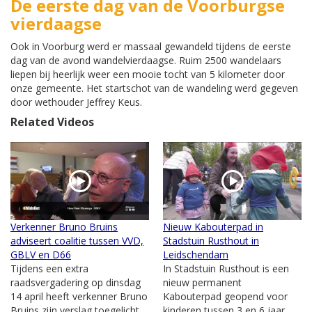
De eerste dag van de Voorburgse
vierdaagse
Ook in Voorburg werd er massaal gewandeld tijdens de eerste
dag van de avond wandelvierdaagse. Ruim 2500 wandelaars
liepen bij heerlijk weer een mooie tocht van 5 kilometer door
onze gemeente. Het startschot van de wandeling werd gegeven
door wethouder Jeffrey Keus.
Related Videos
Verkenner Bruno Bruins
Nieuw Kabouterpad in
adviseert coalitie tussen VVD,
Stadstuin Rusthout in
GBLV en D66
Leidschendam
Tijdens een extra
In Stadstuin Rusthout is een
raadsvergadering op dinsdag
nieuw permanent
14 april heeft verkenner Bruno
Kabouterpad geopend voor
Bruins zijn verslag toegelicht
kinderen tussen 3 en 6 jaar.