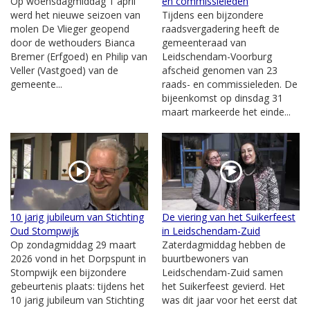
Op woensdagmiddag 1 april
en commissieleden
werd het nieuwe seizoen van
Tijdens een bijzondere
molen De Vlieger geopend
raadsvergadering heeft de
door de wethouders Bianca
gemeenteraad van
Bremer (Erfgoed) en Philip van
Leidschendam-Voorburg
Veller (Vastgoed) van de
afscheid genomen van 23
gemeente...
raads- en commissieleden. De
bijeenkomst op dinsdag 31
maart markeerde het einde...
10 jarig jubileum van Stichting
De viering van het Suikerfeest
Oud Stompwijk
in Leidschendam-Zuid
Op zondagmiddag 29 maart
Zaterdagmiddag hebben de
2026 vond in het Dorpspunt in
buurtbewoners van
Stompwijk een bijzondere
Leidschendam-Zuid samen
gebeurtenis plaats: tijdens het
het Suikerfeest gevierd. Het
10 jarig jubileum van Stichting
was dit jaar voor het eerst dat