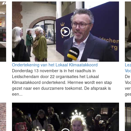
Ondertekening van het Lokaal Klimaatakkoord
Lez
Donderdag 13 november is in het raadhuis in
Vo
Leidschendam door 22 organisaties het Lokaal
De
Klimaatakkoord ondertekend. Hiermee wordt een stap
Voo
gezet naar een duurzamere toekomst. De afspraak is
ver
een...
ges