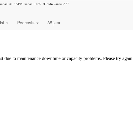
kanaal 41 /
KPN
kanaal 1489 /
Odido
kanaal 877
ist
Podcasts
35 jaar