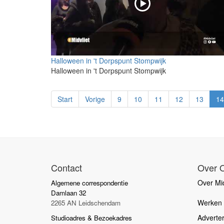
Halloween in 't Dorpspunt Stompwijk
Halloween in 't Dorpspunt Stompwijk
Start
Vorige
9
10
11
12
13
14
Contact
Over 
Over Mid
Algemene correspondentie
Damlaan 32
Werken b
2265 AN Leidschendam
Adverte
Studioadres & Bezoekadres