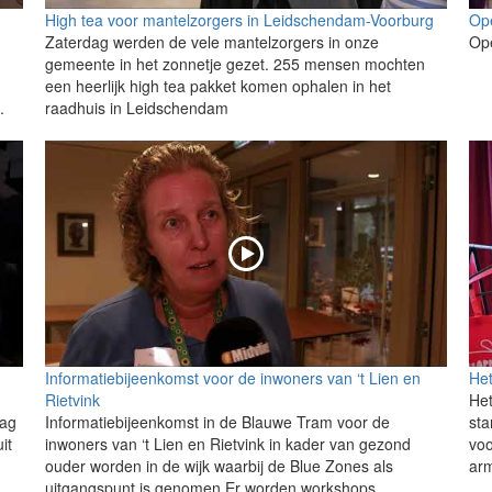
High tea voor mantelzorgers in Leidschendam-Voorburg
Ope
Zaterdag werden de vele mantelzorgers in onze
Ope
gemeente in het zonnetje gezet. 255 mensen mochten
een heerlijk high tea pakket komen ophalen in het
.
raadhuis in Leidschendam
Informatiebijeenkomst voor de inwoners van ‘t Lien en
Het
Rietvink
Het
dag
Informatiebijeenkomst in de Blauwe Tram voor de
sta
it
inwoners van ‘t Lien en Rietvink in kader van gezond
voo
ouder worden in de wijk waarbij de Blue Zones als
ar
uitgangspunt is genomen.Er worden workshops...