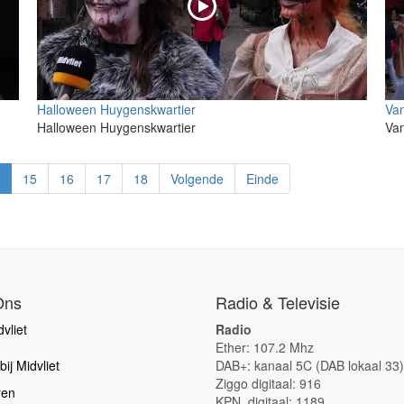
Halloween Huygenskwartier
Van
Halloween Huygenskwartier
Van
15
16
17
18
Volgende
Einde
Ons
Radio & Televisie
vliet
Radio
Ether: 107.2 Mhz
ij Midvliet
DAB+: kanaal 5C (DAB lokaal 33)
Ziggo digitaal: 916
ren
KPN digitaal: 1189