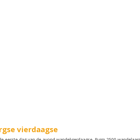
rgse vierdaagse
e eerste dag van de avond wandelvierdaagse. Ruim 2500 wandelaars l