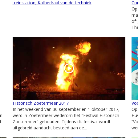
treinstation; Kathedraal van de techniek
Con
Op
ma
of”
The
Historisch Zoetermeer 2017
Vo
In het weekend van 30 september en 1 oktober 2017,
Op
an
werd in Zoetermeer wederom het “Festival Historisch
Huy
t
Zoetermeer” gehouden. Tijdens dit festival wordt
“V
uitgebreid aandacht besteed aan de...
wer