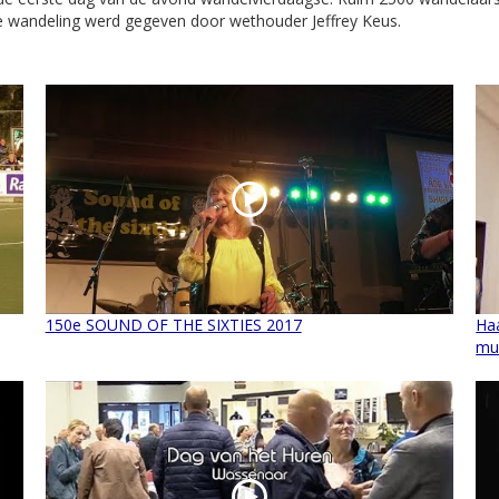
e wandeling werd gegeven door wethouder Jeffrey Keus.
150e SOUND OF THE SIXTIES 2017
Ha
mu