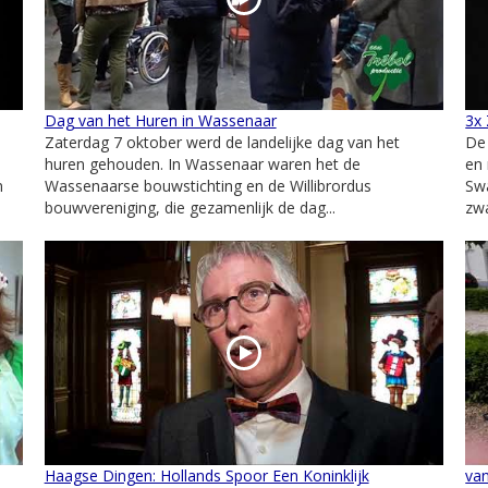
Dag van het Huren in Wassenaar
3x 
Zaterdag 7 oktober werd de landelijke dag van het
De 
huren gehouden. In Wassenaar waren het de
en
n
Wassenaarse bouwstichting en de Willibrordus
Swa
bouwvereniging, die gezamenlijk de dag...
zwa
Haagse Dingen: Hollands Spoor Een Koninklijk
van