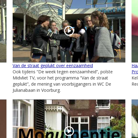
Van de straat geplukt over eenzaamheid
Ha
Ook tijdens “De week tegen eenzaamheid”, polste
Pr
Midvliet TV, voor het programma “Van de straat
Ke
geplukt”, de mening van voorbijgangers in WC De
Re
Julianabaan in Voorburg.