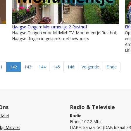
Haagse Dingen: Monumentje 2 Rusthof
Elf
Haagse Diingen voor Midvliet TV; Monumentje Rusthof,
Op
Haagse dingen in gesprek met bewoners
eer
Arc
Elf
41
142
143
144
145
146
Volgende
Einde
Ons
Radio & Televisie
vliet
Radio
Ether: 107.2 Mhz
ij Midvliet
DAB+: kanaal 5C (DAB lokaal 33