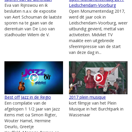
Eva van Rijnswou en ik
Leidschendam-Voorburg
besluiten n.a.v. de expositie
Open Monumentendag 2017,
van Aert Schouman de laatste
werd dit jaar ook in
sporen na te gaan van de
Leidschendam-Voorburg, weer
dierentuin van De Loo van
uitbundig gevierd, mettal van
stadhouder Wilem de V.
activiteiten. Midvliet TV
maakte een uitgebreide
sfeerimpressie van de start
van deze dag in...
Best off Jazz in de Regio
2017 plein musique
Een compilatie van de
kort filmpje van het Plein
afgelopen 1 1/2 jaar van Jazz
Musique in het Burchtpark in
items met oa Simon Rigter,
Wassenaar
Wouter Hamel, Hermine
Deurlo, Greetje