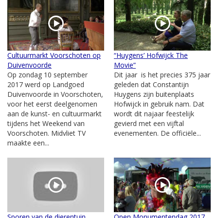
Cultuurmarkt Voorschoten op
“Huygens’ Hofwijck The
Duivenvoorde
Movie”
Op zondag 10 september
Dit jaar is het precies 375 jaar
2017 werd op Landgoed
geleden dat Constantijn
Duivenvoorde in Voorschoten,
Huygens zijn buitenplaats
voor het eerst deelgenomen
Hofwijck in gebruik nam. Dat
aan de kunst- en cultuurmarkt
wordt dit najaar feestelijk
tijdens het Weekend van
gevierd met een vijftal
Voorschoten. Midvliet TV
evenementen. De officiële...
maakte een...
Sporen van de dierentuin
Open Monumentendag 2017