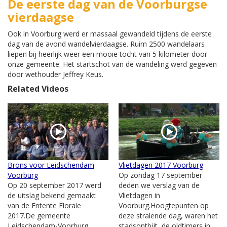
De eerste dag van de Voorburgse
vierdaagse
Ook in Voorburg werd er massaal gewandeld tijdens de eerste
dag van de avond wandelvierdaagse. Ruim 2500 wandelaars
liepen bij heerlijk weer een mooie tocht van 5 kilometer door
onze gemeente. Het startschot van de wandeling werd gegeven
door wethouder Jeffrey Keus.
Related Videos
Brons voor Leidschendam
Vlietdagen 2017 Voorburg
Voorburg
Op zondag 17 september
Op 20 september 2017 werd
deden we verslag van de
de uitslag bekend gemaakt
Vlietdagen in
van de Entente Florale
Voorburg.Hoogtepunten op
2017.De gemeente
deze stralende dag, waren het
Leidschendam-Voorburg
stadsontbijt, de oldtimers in