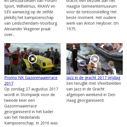
en bestuursleden van Forum
bracht een bezoek aan het
Sport, Wilhelmus, RKAVV en
Haagse Gemeentemuseum
SEV aanwezig op de zelfde
voor de tentoonstelling Het
plekBij het kampioenschap
beste moment. Het oudere
van Leidschendam-Voorburg.
werk van Anton Heyboer. tm
Alexander Wagener praat
1975.
over...
Promo NK Gazonmaaierrace
Jazz in de gracht 2017 Vrijdag
2017
Een teruglik met sfeerbeelden
Op zondag 27 augustus 2017
van Jazz in de Gracht
wordt in Stompwijk voor de
afgelopen weekend in Den
tweede keer een
Haag georganiseerd.
Gazonmaaierrace
georganiseerd in het kader
van het Nederlands
Kampioenschap. In 2016 was