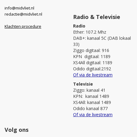
info@midvliet.nl
redactie@midvliet.nl
Radio & Televisie
Radio
Klachten procedure
Ether: 107.2 Mhz
DAB+: kanaal 5C (DAB lokaal
33)
Ziggo digitaal: 916
KPN digitaal: 1189
XS4All digitaal: 1189
Odido digitaal:2192
Of via de livestream
Televisie
Ziggo: kanaal 41
KPN: kanaal 1489
XS4All: kanaal 1489
Odido kanaal 877
Of via de livestream
Volg ons