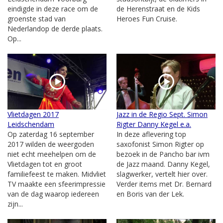
eindigde in deze race om de
de Herenstraat en de Kids
groenste stad van
Heroes Fun Cruise.
Nederlandop de derde plaats.
Op...
Vlietdagen 2017
Jazz in de Regio Sept. Simon
Leidschendam
Rigter Danny Kegel e.a.
Op zaterdag 16 september
In deze aflevering top
2017 wilden de weergoden
saxofonist Simon Rigter op
niet echt meehelpen om de
bezoek in de Pancho bar ivm
Vlietdagen tot en groot
de Jazz maand. Danny Kegel,
familiefeest te maken. Midvliet
slagwerker, vertelt hier over.
TV maakte een sfeerimpressie
Verder items met Dr. Bernard
van de dag waarop iedereen
en Boris van der Lek.
zijn...