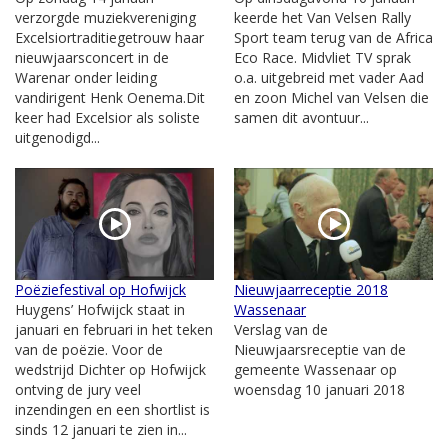
verzorgde muziekvereniging
keerde het Van Velsen Rally
Excelsiortraditiegetrouw haar
Sport team terug van de Africa
nieuwjaarsconcert in de
Eco Race. Midvliet TV sprak
Warenar onder leiding
o.a. uitgebreid met vader Aad
vandirigent Henk Oenema.Dit
en zoon Michel van Velsen die
keer had Excelsior als soliste
samen dit avontuur...
uitgenodigd...
Poëziefestival op Hofwijck
Nieuwjaarreceptie 2018
Huygens’ Hofwijck staat in
Wassenaar
januari en februari in het teken
Verslag van de
van de poëzie. Voor de
Nieuwjaarsreceptie van de
wedstrijd Dichter op Hofwijck
gemeente Wassenaar op
ontving de jury veel
woensdag 10 januari 2018
inzendingen en een shortlist is
sinds 12 januari te zien in...