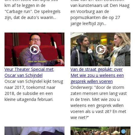
km af te leggen in de
van kunstenaars uit Den Haag
"Carbage run". De spelregels
en Voorburg aan de
zijn, dat de auto's waarin...
popmuzikanten die op 27
jarige leeftijd zijn...
Veur Theater Special met
Van de straat geplukt: over
Oscar van Schijndel
Met wie zou u weleens een
Oscar van Schijndel kijkt terug
gesprek willen voeren
naar 2017, toekomst naar
Onderwerp: “door de storm
2018, de subsidie en een
zaten mensen uren lang vast
kleine uitagenda februari.
in de trein. Met wie zou u
weleens een gesprek willen
voeren als u vast zit? En met
wie niet?”