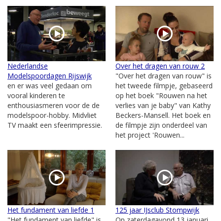
Nederlandse
Over het dragen van rouw 2
Modelspoordagen Rijswijk
"Over het dragen van rouw" is
en er was veel gedaan om
het tweede filmpje, gebaseerd
vooral kinderen te
op het boek "Rouwen na het
enthousiasmeren voor de de
verlies van je baby" van Kathy
modelspoor-hobby. Midvliet
Beckers-Mansell. Het boek en
TV maakt een sfeerimpressie.
de filmpje zijn onderdeel van
het project 'Rouwen...
Het fundament van liefde 1
125 jaar IJsclub Stompwijk
"Het fundament van liefde" is
Op zaterdagavond 13 januari