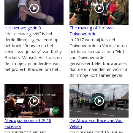
Het nieuwe gezin 3
The making of Hof van
"Het nieuwe gezin" is het
Duivenvoorde
derde filmpje, gebaseerd op
In 2017 werd bij kasteel
het boek "Rouwen na het
Duivenvoorde in Voorschoten
verlies van je baby" van Kathy
het bezoekerspaviljoen "Hof
Beckers-Mansell. Het boek en
van Duivenvoorde"
de filmpje zijn onderdeel van
gerealiseerd. Het bouwproces
het project 'Rouwen om het...
duurde 6 maanden en wordt in
dit filmpje kort samengevat.
Nieuwjaarsconcert 2018
De Africa Eco Race van Van
Excelsior
Velsen
Op zondag 14 januari
Op dinsdagavond 16 januari