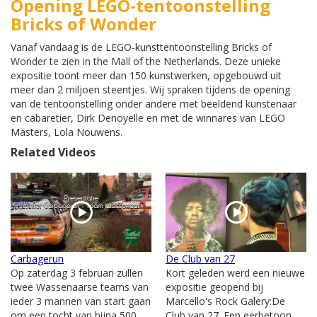
Opening LEGO-tentoonstelling
Bricks of Wonder
Vanaf vandaag is de LEGO-kunsttentoonstelling Bricks of
Wonder te zien in the Mall of the Netherlands. Deze unieke
expositie toont meer dan 150 kunstwerken, opgebouwd uit
meer dan 2 miljoen steentjes. Wij spraken tijdens de opening
van de tentoonstelling onder andere met beeldend kunstenaar
en cabaretier, Dirk Denoyelle en met de winnares van LEGO
Masters, Lola Nouwens.
Related Videos
Carbagerun
De Club van 27
Op zaterdag 3 februari zullen
Kort geleden werd een nieuwe
twee Wassenaarse teams van
expositie geopend bij
ieder 3 mannen van start gaan
Marcello's Rock Galery:De
om een tocht van bijna 500
Club van 27. Een eerbetoon