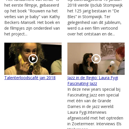
het eerste filmpje, gebaseerd
2018 vierde IJsclub Stompwijk
op het boek "Rouwen na het
het 125 jarig bestaan in “De
verlies van je baby" van Kathy
Bles” in Stompwijk. Ter
Beckers-Mansell. Het boek en
gelegenheid van dit jubileum,
de filmpjes zijn onderdeel van
werd o.a een film vertoond
het project...
over het ontstaan en de...
Talenterloodscafé jan 2018
Jazz in de Regio: Laura Fygi
Fascinating Jazz
In deze new years special bij
Fascinating Jazz een special
met één van de Grande
Dames in de jazz wereld:
Laura Fygi.Interviews
afgewisseld met het optreden
in Zoetermeer. Interviews Els