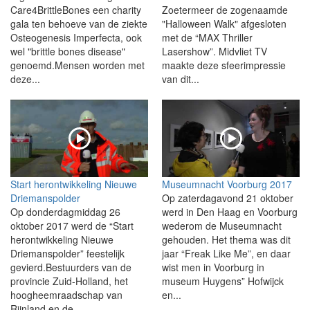
Care4BrittleBones een charity
Zoetermeer de zogenaamde
gala ten behoeve van de ziekte
"Halloween Walk" afgesloten
Osteogenesis Imperfecta, ook
met de “MAX Thriller
wel "brittle bones disease"
Lasershow”. Midvliet TV
genoemd.Mensen worden met
maakte deze sfeerimpressie
deze...
van dit...
Start herontwikkeling Nieuwe
Museumnacht Voorburg 2017
Driemanspolder
Op zaterdagavond 21 oktober
Op donderdagmiddag 26
werd in Den Haag en Voorburg
oktober 2017 werd de “Start
wederom de Museumnacht
herontwikkeling Nieuwe
gehouden. Het thema was dit
Driemanspolder” feestelijk
jaar “Freak Like Me”, en daar
gevierd.Bestuurders van de
wist men in Voorburg in
provincie Zuid-Holland, het
museum Huygens” Hofwijck
hoogheemraadschap van
en...
Rijnland en de...