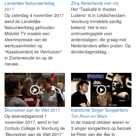
Landelijke Natuurwerkdag
Zing Nederlands met mij
2017
Het "Taalcafé in theater
Op zaterdag 4 november 2017
Ludens” is in Leidschendam-
werd de Landelijke
Voorburg inmiddels aardig
Natuurwerkdag gehouden.
bekend. Het is een
Midvliet TV maakte een
ontmoetingsplek voor
sfeerimpressie van de
anderstaligen, die graag met
werkzaamheden op
Nederlanders willen praten. Op
“Kaasboerderij de Vierhuizen"
donderdagmiddag...
in Zoeterwoude en op de
nieuwe...
Beursvloer aan de Vliet 2017
Kakafonie Singer Songwriters
Op woensdagavond 1
Ton,Ronn en Mars
november 2017, werd in het
In de maand oktober waren er
Corbulo College in Voorburg de
3 singer songwriters op bezoek
“Beursvloer aan de Vliet 2017”
bij Peter van der Aar in