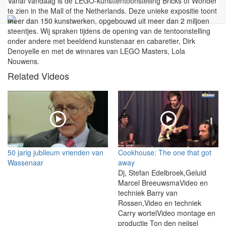
Vanaf vandaag is de LEGO-kunsttentoonstelling Bricks of Wonder
te zien in the Mall of the Netherlands. Deze unieke expositie toont
meer dan 150 kunstwerken, opgebouwd uit meer dan 2 miljoen
steentjes. Wij spraken tijdens de opening van de tentoonstelling
onder andere met beeldend kunstenaar en cabaretier, Dirk
Denoyelle en met de winnares van LEGO Masters, Lola
Nouwens.
Related Videos
50 jarig jubileum vrienden van
Cookhouse: The one that got
Wassenaar
away
Dj, Stefan Edelbroek,Geluid
Marcel BreeuwsmaVideo en
techniek Barry van
Rossen,Video en techniek
Carry wortelVideo montage en
productie Ton den neijsel