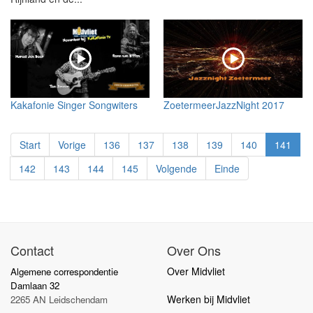
Kakafonie Singer Songwiters
ZoetermeerJazzNight 2017
Start
Vorige
136
137
138
139
140
141
142
143
144
145
Volgende
Einde
Contact
Over Ons
Over Midvliet
Algemene correspondentie
Damlaan 32
Werken bij Midvliet
2265 AN Leidschendam