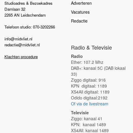
Adverteren
Studioadres & Bezoekadres
Damlaan 32
Vacatures
2265 AN Leidschendam
Redactie
Telefoon studio: 070-3202266
info@midvliet.nl
redactie@midvliet.nl
Radio & Televisie
Radio
Klachten procedure
Ether: 107.2 Mhz
DAB+: kanaal 5C (DAB lokaal
33)
Ziggo digitaal: 916
KPN digitaal: 1189
XS4All digitaal: 1189
Odido digitaal:2192
Of via de livestream
Televisie
Ziggo: kanaal 41
KPN: kanaal 1489
XS4All: kanaal 1489