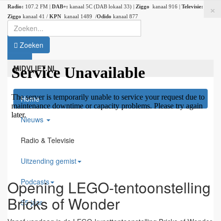
×
Radio:
107.2 FM |
DAB+:
kanaal 5C (DAB lokaal 33) |
Ziggo
kanaal 916 |
Televisie:
Ziggo
kanaal 41 /
KPN
kanaal 1489 /
Odido
kanaal 877
Zoeken
MIDVLIET.NL
Home
Nieuws
Radio & Televisie
Uitzending gemist
Podcasts
Opening LEGO-tentoonstelling
Bricks of Wonder
35 jaar