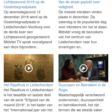
Lichtjesavond 2018 op de
Van de straat geplukt over
Oosterbegraafplaats
veiligheid
Op woensdagavond 12
De meeste inbraken vinden
december 2018 werd op de
plaats in december. De
Oosterbegraafplaats in
zaterdag is de populairste dag
Leidschendam-Voorburg voor
voor inbrekers om toe te slaan.
de derde keer een
Midvliet vroeg de bezoekers
Lichtjesavond georganiseerd.
van het centrum van
Midvliet TV sprak voorafgaand
Leidschendam naar hun
aan deze bijzondere...
ervaringen en...
Het Raadhuis in Leidschendam
Duurzaam en Betrokken in de
Het Raadhuis in Leidschendam
Regio
is het twaalfde en laatste deel
Maatschappelijk verantwoord
van de serie "Erfgoed van de
ondernemen, duurzaamheid
maand 2018", in het kader van
en betrokkenheid, het zijn
het "Internationaal jaar van het
termen die we steeds vaker