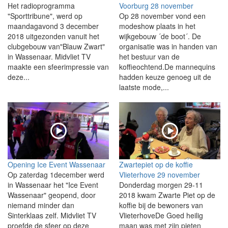
Het radioprogramma
Voorburg 28 november
"Sporttribune", werd op
Op 28 november vond een
maandagavond 3 december
modeshow plaats in het
2018 uitgezonden vanuit het
wijkgebouw ´de boot´. De
clubgebouw van"Blauw Zwart"
organisatie was in handen van
in Wassenaar. Midvliet TV
het bestuur van de
maakte een sfeerimpressie van
koffieochtend.De mannequins
deze...
hadden keuze genoeg uit de
laatste mode,...
Opening Ice Event Wassenaar
Zwartepiet op de koffie
Op zaterdag 1december werd
Vlieterhove 29 november
in Wassenaar het "Ice Event
Donderdag morgen 29-11
Wassenaar" geopend, door
2018 kwam Zwarte Piet op de
niemand minder dan
koffie bij de bewoners van
Sinterklaas zelf. Midvliet TV
VlieterhoveDe Goed heilig
proefde de sfeer op deze
maan was met zijn pieten