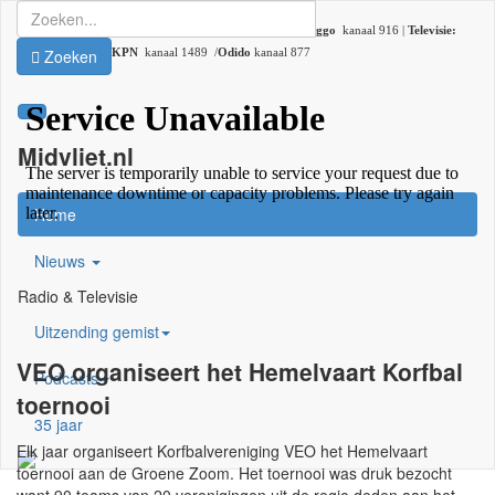
Radio:
107.2 FM |
DAB+:
kanaal 5C (DAB lokaal 33) |
Ziggo
kanaal 916 |
Televisie:
Zoeken
Ziggo
kanaal 41 /
KPN
kanaal 1489 /
Odido
kanaal 877
Midvliet.nl
×
Home
Nieuws
Radio & Televisie
Uitzending gemist
VEO organiseert het Hemelvaart Korfbal
Podcasts
toernooi
35 jaar
Elk jaar organiseert Korfbalvereniging VEO het Hemelvaart
toernooi aan de Groene Zoom. Het toernooi was druk bezocht
want 90 teams van 20 verenigingen uit de regio deden aan het