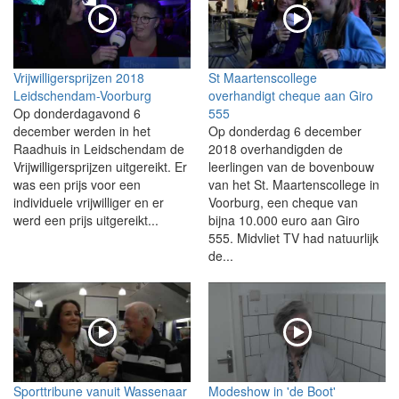
Vrijwilligersprijzen 2018
St Maartenscollege
Leidschendam-Voorburg
overhandigt cheque aan Giro
Op donderdagavond 6
555
december werden in het
Op donderdag 6 december
Raadhuis in Leidschendam de
2018 overhandigden de
Vrijwilligersprijzen uitgereikt. Er
leerlingen van de bovenbouw
was een prijs voor een
van het St. Maartenscollege in
individuele vrijwilliger en er
Voorburg, een cheque van
werd een prijs uitgereikt...
bijna 10.000 euro aan Giro
555. Midvliet TV had natuurlijk
de...
Sporttribune vanuit Wassenaar
Modeshow in 'de Boot'