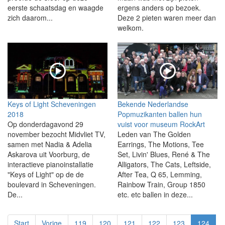
eerste schaatsdag en waagde
ergens anders op bezoek.
zich daarom...
Deze 2 pieten waren meer dan
welkom.
Keys of Light Scheveningen
Bekende Nederlandse
2018
Popmuzikanten ballen hun
Op donderdagavond 29
vuist voor museum RockArt
november bezocht Midvliet TV,
Leden van The Golden
samen met Nadia & Adelia
Earrings, The Motions, Tee
Askarova uit Voorburg, de
Set, Livin' Blues, René & The
interactieve pianoinstallatie
Alligators, The Cats, Leftside,
"Keys of Light" op de de
After Tea, Q 65, Lemming,
boulevard in Scheveningen.
Rainbow Train, Group 1850
De...
etc. etc ballen in deze...
Start
Vorige
119
120
121
122
123
124