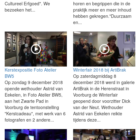
Cultureel Erfgoed". We
horen en begrippen die in de
bezoeken het...
praktijk meer en meer inhoud
hebben gekregen."Duurzaam
en...
Kerstexpositie Foto Atelier
Winterfair 2018 bij ArtiBrak
BW5
Op zaterdagmiddag 8
Op zondag 9 december 2018
december 2018 werd in galerie
opende wethouder Astrid van
ArtiBrak in de Herenstraat in
Eekelen, in Foto Atelier BW5,
Voorburg de Winterfair
aan het Zwarte Pad in
geopend door voorzitter Dick
Voorburg de tentoonstelling
van der Neut. Wethouder
"Kerstcadeau", met werk van 6
Astrid van Eekelen reikte
fotografen en 2 andere...
tijdens deze...