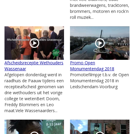
brandweerwagens, tracktoren,
brommers, motoren en rock'n
roll muziek...
Afscheidsreceptie Wethouders
Promo Open
Wassenaar
Monumentendag 2018
Afgelopen donderdag werd in
Promotiefilmpje t.b.v. de Open
raadhuis de Paauw tijdens een
Monumentendag 2018 in
receptieafscheid genomen van
Leidschendam-Voorburg
drie wethouders uit het vorige
college te wetenBert Doorn,
Freddy Blommers en Leo
maat.Vele Wassenaarders...