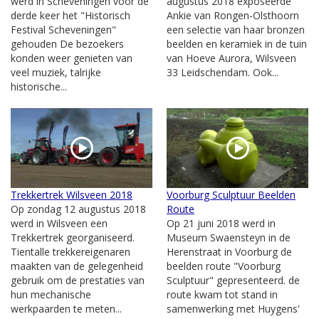
werd in Scheveningen voor de
augustus 2018 exposeerde
derde keer het "Historisch
Ankie van Rongen-Olsthoorn
Festival Scheveningen"
een selectie van haar bronzen
gehouden De bezoekers
beelden en keramiek in de tuin
konden weer genieten van
van Hoeve Aurora, Wilsveen
veel muziek, talrijke
33 Leidschendam. Ook...
historische...
Trekkertrek Wilsveen 2018
Voorburg Sculptuur Beelden
Op zondag 12 augustus 2018
Route
werd in Wilsveen een
Op 21 juni 2018 werd in
Trekkertrek georganiseerd.
Museum Swaensteyn in de
Tientalle trekkereigenaren
Herenstraat in Voorburg de
maakten van de gelegenheid
beelden route "Voorburg
gebruik om de prestaties van
Sculptuur" gepresenteerd. de
hun mechanische
route kwam tot stand in
werkpaarden te meten...
samenwerking met Huygens'