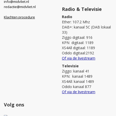
info@midvliet.nl
redactie@midvliet.nl
Radio & Televisie
Radio
Klachten procedure
Ether: 107.2 Mhz
DAB+: kanaal 5C (DAB lokaal
33)
Ziggo digitaal: 916
KPN digitaal: 1189
XS4All digitaal: 1189
Odido digitaal:2192
Of via de livestream
Televisie
Ziggo: kanaal 41
KPN: kanaal 1489
XS4All: kanaal 1489
Odido kanaal 877
Of via de livestream
Volg ons