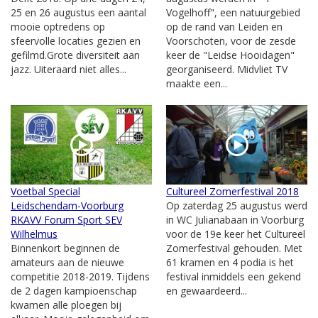
25 en 26 augustus een aantal
Vogelhoff", een natuurgebied
mooie optredens op
op de rand van Leiden en
sfeervolle locaties gezien en
Voorschoten, voor de zesde
gefilmd.Grote diversiteit aan
keer de "Leidse Hooidagen"
jazz. Uiteraard niet alles...
georganiseerd. Midvliet TV
maakte een...
Voetbal Special
Cultureel Zomerfestival 2018
Leidschendam-Voorburg
Op zaterdag 25 augustus werd
RKAVV Forum Sport SEV
in WC Julianabaan in Voorburg
Wilhelmus
voor de 19e keer het Cultureel
Binnenkort beginnen de
Zomerfestival gehouden. Met
amateurs aan de nieuwe
61 kramen en 4 podia is het
competitie 2018-2019. Tijdens
festival inmiddels een gekend
de 2 dagen kampioenschap
en gewaardeerd...
kwamen alle ploegen bij