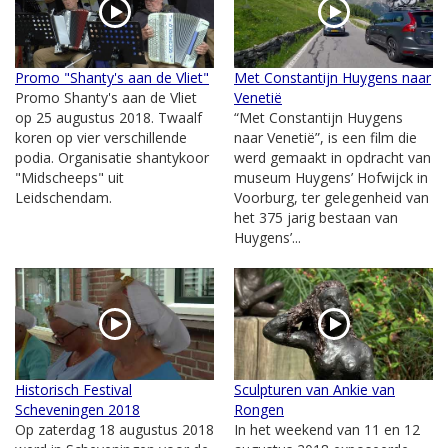
Promo "Shanty's aan de Vliet"
Met Constantijn Huygens naar
Promo Shanty's aan de Vliet
Venetië
op 25 augustus 2018. Twaalf
“Met Constantijn Huygens
koren op vier verschillende
naar Venetië”, is een film die
podia. Organisatie shantykoor
werd gemaakt in opdracht van
"Midscheeps" uit
museum Huygens’ Hofwijck in
Leidschendam.
Voorburg, ter gelegenheid van
het 375 jarig bestaan van
Huygens’...
Historisch Festival
Sculpturen van Ankie van
Scheveningen 2018
Rongen
Op zaterdag 18 augustus 2018
In het weekend van 11 en 12