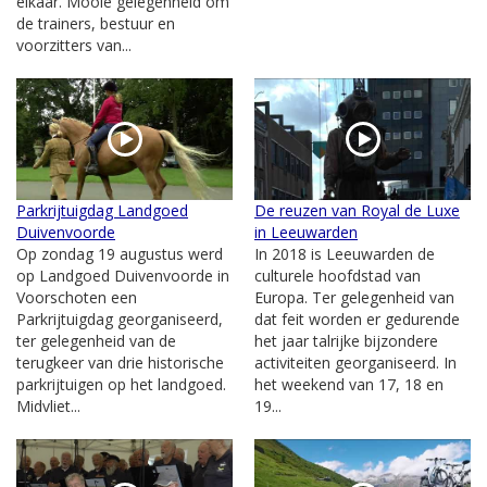
elkaar. Mooie gelegenheid om
de trainers, bestuur en
voorzitters van...
Parkrijtuigdag Landgoed
De reuzen van Royal de Luxe
Duivenvoorde
in Leeuwarden
Op zondag 19 augustus werd
In 2018 is Leeuwarden de
op Landgoed Duivenvoorde in
culturele hoofdstad van
Voorschoten een
Europa. Ter gelegenheid van
Parkrijtuigdag georganiseerd,
dat feit worden er gedurende
ter gelegenheid van de
het jaar talrijke bijzondere
terugkeer van drie historische
activiteiten georganiseerd. In
parkrijtuigen op het landgoed.
het weekend van 17, 18 en
Midvliet...
19...