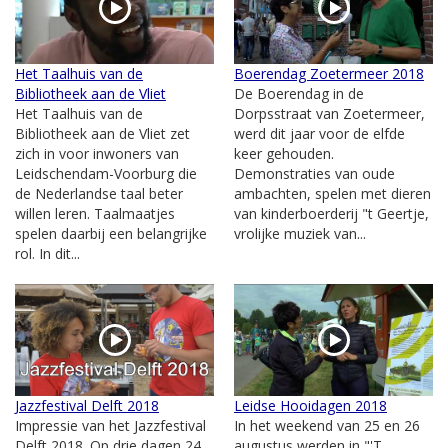
Het Taalhuis van de
Boerendag Zoetermeer 2018
Bibliotheek aan de Vliet
De Boerendag in de
Het Taalhuis van de
Dorpsstraat van Zoetermeer,
Bibliotheek aan de Vliet zet
werd dit jaar voor de elfde
zich in voor inwoners van
keer gehouden.
Leidschendam-Voorburg die
Demonstraties van oude
de Nederlandse taal beter
ambachten, spelen met dieren
willen leren. Taalmaatjes
van kinderboerderij "t Geertje,
spelen daarbij een belangrijke
vrolijke muziek van...
rol. In dit...
Jazzfestival Delft 2018
Leidse Hooidagen 2018
Impressie van het Jazzfestival
In het weekend van 25 en 26
Delft 2018. Op drie dagen 24,
augustus werden in "'T