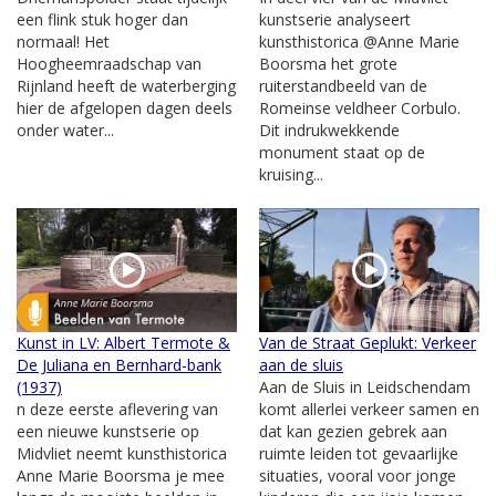
een flink stuk hoger dan
kunstserie analyseert
normaal! Het
kunsthistorica @Anne Marie
Hoogheemraadschap van
Boorsma het grote
Rijnland heeft de waterberging
ruiterstandbeeld van de
hier de afgelopen dagen deels
Romeinse veldheer Corbulo.
onder water...
Dit indrukwekkende
monument staat op de
kruising...
Kunst in LV: Albert Termote &
Van de Straat Geplukt: Verkeer
De Juliana en Bernhard-bank
aan de sluis
(1937)
Aan de Sluis in Leidschendam
n deze eerste aflevering van
komt allerlei verkeer samen en
een nieuwe kunstserie op
dat kan gezien gebrek aan
Midvliet neemt kunsthistorica
ruimte leiden tot gevaarlijke
Anne Marie Boorsma je mee
situaties, vooral voor jonge