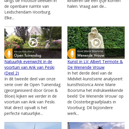
langs de mooiste beelden in
kinderen die een ijsje komen
de openbare ruimte van
halen. Vraag aan de...
Leidschendam-Voorburg.
Elke...
Natuurlijk evenwicht in de
Kunst in LV: Albert Termote &
voortuin van Ank van Peski
De Wenende Vrouw
(Deel 2)
In het derde deel van de
In dit tweede deel van onze
Midvliet-kunstserie analyseert
serie over de Open Tuinendag
kunsthistorica Anne Marie
(georganiseerd door Groei &
Boorsma het indrukwekkende
Bloei) kijken we verder in de
beeld 'De Wenende Vrouw' op
voortuin van Ank van Peski.
de Oosterbegraafplaats in
Wat direct opvalt is het
Voorburg. Dit bijzondere
perfecte natuurlijke...
werk...