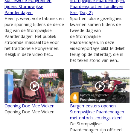
Succesvolle Ponyrennen
Stompwijkse Paardendagen:
tijdens Stompwijkse
Paardensport en Landleven
Paardendagen
Fair (Dag 2)
Heerlijk weer, volle tribunes en
Sport en lokale gezelligheid
pure spanning tijdens de derde
kwamen samen tijdens de
dag van de Stompwijkse
tweede dag van
Paardendagen! Het publiek
de Stompwijkse
stroomde massaal toe voor
Paardendagen. In deze
het traditionele Ponyrennen.
videoreportage blikt Midvliet
Bekijk in deze video het...
terug op de zaterdag, die in
het teken stond van een...
Opening Doe Mee Weken
Burgemeesters openen
Opening Doe Mee Weken
Stompwijkse Paardendagen
met optocht en ringsteken!
De Stompwijkse
Paardendagen zijn officieel