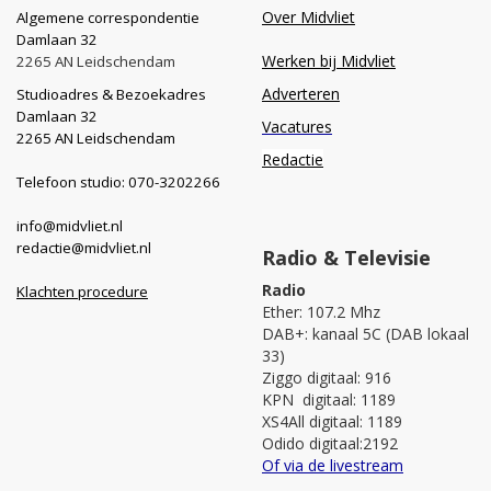
Over Midvliet
Algemene correspondentie
Damlaan 32
Werken bij Midvliet
2265 AN Leidschendam
Adverteren
Studioadres & Bezoekadres
Damlaan 32
Vacatures
2265 AN Leidschendam
Redactie
Telefoon studio: 070-3202266
info@midvliet.nl
redactie@midvliet.nl
Radio & Televisie
Radio
Klachten procedure
Ether: 107.2 Mhz
DAB+: kanaal 5C (DAB lokaal
33)
Ziggo digitaal: 916
KPN digitaal: 1189
XS4All digitaal: 1189
Odido digitaal:2192
Of via de livestream