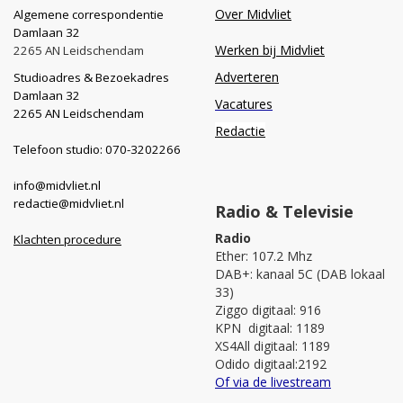
Over Midvliet
Algemene correspondentie
Damlaan 32
Werken bij Midvliet
2265 AN Leidschendam
Adverteren
Studioadres & Bezoekadres
Damlaan 32
Vacatures
2265 AN Leidschendam
Redactie
Telefoon studio: 070-3202266
info@midvliet.nl
redactie@midvliet.nl
Radio & Televisie
Radio
Klachten procedure
Ether: 107.2 Mhz
DAB+: kanaal 5C (DAB lokaal
33)
Ziggo digitaal: 916
KPN digitaal: 1189
XS4All digitaal: 1189
Odido digitaal:2192
Of via de livestream