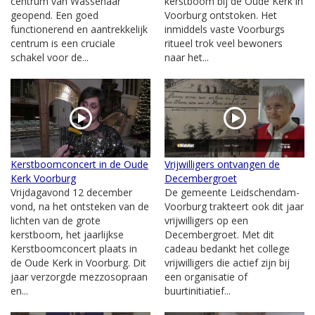
centrum van Wassenaar
kerstboom bij de Oude Kerk in
geopend. Een goed
Voorburg ontstoken. Het
functionerend en aantrekkelijk
inmiddels vaste Voorburgs
centrum is een cruciale
ritueel trok veel bewoners
schakel voor de...
naar het...
Kerstboomconcert in de Oude
Vrijwilligers ontvangen de
Kerk Voorburg
Decembergroet
Vrijdagavond 12 december
De gemeente Leidschendam-
vond, na het ontsteken van de
Voorburg trakteert ook dit jaar
lichten van de grote
vrijwilligers op een
kerstboom, het jaarlijkse
Decembergroet. Met dit
Kerstboomconcert plaats in
cadeau bedankt het college
de Oude Kerk in Voorburg. Dit
vrijwilligers die actief zijn bij
jaar verzorgde mezzosopraan
een organisatie of
en...
buurtinitiatief...