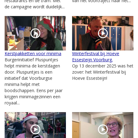
restaurants en de tram. Met
van het voortraject naar het...
de campagne wordt duidelijk...
Kerstpakketten voor minima
Winterfestival bij Hoeve
Burgerinitiatief Pluspuntjes
Essesteijn Voorburg.
helpt minima de kerstdagen
Op 13 december 2025 was het
door. Pluspuntjes is een
zover: het Winterfestival bij
initiatief dat Voorburgse
Hoeve Essesteijn!
minima helpt met
boodschappen. Eens per jaar
krijgen minimagezinnen een
royaal...