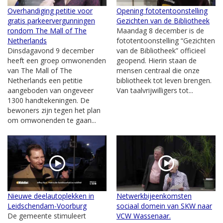
Overhandiging petitie voor
Opening fototentoonstelling
gratis parkeervergunningen
Gezichten van de Bibliotheek
rondom The Mall of The
Maandag 8 december is de
Netherlands
fototentoonstelling “Gezichten
Dinsdagavond 9 december
van de Bibliotheek” officieel
heeft een groep omwonenden
geopend. Hierin staan de
van The Mall of The
mensen centraal die onze
Netherlands een petitie
bibliotheek tot leven brengen.
aangeboden van ongeveer
Van taalvrijwilligers tot...
1300 handtekeningen. De
bewoners zijn tegen het plan
om omwonenden te gaan...
Nieuwe deelautoplekken in
Netwerkbijeenkomsten
Leidschendam-Voorburg
sociaal domein van SKW naar
De gemeente stimuleert
VCW Wassenaar.