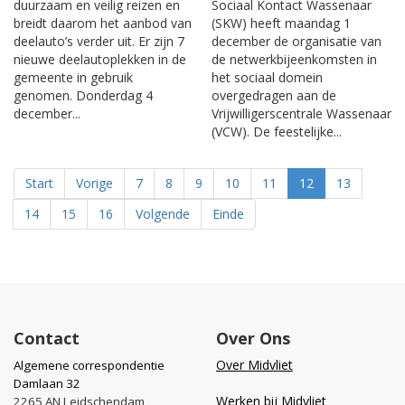
duurzaam en veilig reizen en
Sociaal Kontact Wassenaar
breidt daarom het aanbod van
(SKW) heeft maandag 1
deelauto’s verder uit. Er zijn 7
december de organisatie van
nieuwe deelautoplekken in de
de netwerkbijeenkomsten in
gemeente in gebruik
het sociaal domein
genomen. Donderdag 4
overgedragen aan de
december...
Vrijwilligerscentrale Wassenaar
(VCW). De feestelijke...
Start
Vorige
7
8
9
10
11
12
13
14
15
16
Volgende
Einde
Contact
Over Ons
Over Midvliet
Algemene correspondentie
Damlaan 32
Werken bij Midvliet
2265 AN Leidschendam