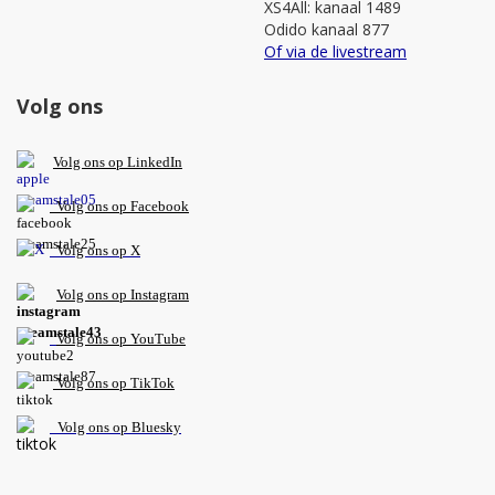
XS4All: kanaal 1489
Odido kanaal 877
Of via de livestream
Volg ons
V
olg ons op L
inkedIn
Volg ons op Facebook
Volg ons op X
Volg ons op Instagram
Volg
ons op
YouTube
Volg ons op TikTok
Volg ons op Bluesky