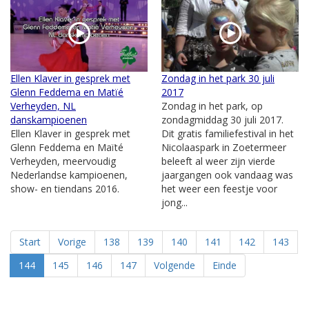
Ellen Klaver in gesprek met
Zondag in het park 30 juli
Glenn Feddema en Matïé
2017
Verheyden, NL
Zondag in het park, op
danskampioenen
zondagmiddag 30 juli 2017.
Ellen Klaver in gesprek met
Dit gratis familiefestival in het
Glenn Feddema en Maïté
Nicolaaspark in Zoetermeer
Verheyden, meervoudig
beleeft al weer zijn vierde
Nederlandse kampioenen,
jaargangen ook vandaag was
show- en tiendans 2016.
het weer een feestje voor
jong...
Start
Vorige
138
139
140
141
142
143
144
145
146
147
Volgende
Einde