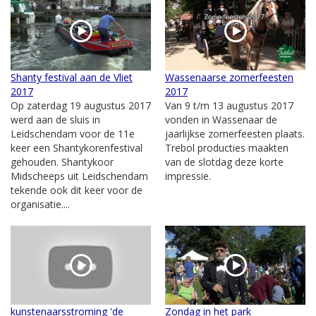
Shanty festival aan de Vliet
Wassenaarse zomerfeesten
2017
2017
Op zaterdag 19 augustus 2017
Van 9 t/m 13 augustus 2017
werd aan de sluis in
vonden in Wassenaar de
Leidschendam voor de 11e
jaarlijkse zomerfeesten plaats.
keer een Shantykorenfestival
Trebol producties maakten
gehouden. Shantykoor
van de slotdag deze korte
Midscheeps uit Leidschendam
impressie.
tekende ook dit keer voor de
organisatie....
kunstenaarsstroming 'de
Zondag in het park