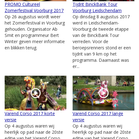
PROMO Cultureel
Tijdrit BinckBank Tour
Zomerfestival Voorburg 2017
Voorburg Leidschendam
Op 26 augustus wordt weer
Op dinsdag 8 augustus 2017
het Zomerfestival in Voorburg
werd in Leidschendam-
gehouden. Organisator Ab
Voorburg de tweede etappe
Smit en programmeur Bert
van de BinckBank Tour
Winter geven meer informatie
verreden. Voor de
en blikken terug.
beroepsrenners stond er een
tijdrit van 9 km op het
programma. Daarnaast was
er...
Varend Corso 2017 korte
Varend Corso 2017 lange
versie
versie
Op 4 augustus waren wij
Op 4 augustus waren wij
heerlijk op pad naar de 20ste
heerlijk op pad naar de 20ste
editie van het Varend Corso
editie van het Varend Corso