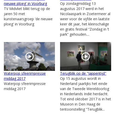
nieuwe ploeg' in Voorburg
Op zondagmiddag 13
TV Midvliet blikt terug op de
augustus 2017 werd in het
jaren 50 met
Nicolaaspark in Zoetermeer al
kunstenaarsgroep 'de nieuwe
weer voor de vijfde en laatste
ploeg' in Voorburg
keer dit jaar, het kleinschalige
en gratis festival “Zondag in ’t
park” gehouden....
Waterpop sfeerimpressie
Terugblik op de "Jappentijd"
middag 2017
Op 15 augustus wordt in
Waterpop sfeerimpressie
Nederland jaarlijks het einde
middag 2017
van de Tweede Wereldoorlog
in Nederlands Indië herdacht.
Tot eind oktober 2017 is in het
Museon in Den Haag de
tentoonstelling “Terugblik...