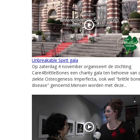
Unbreakable Spirit gala
Op zaterdag 4 november organiseert de stichting
Care4BrittleBones een charity gala ten behoeve van 
ziekte Osteogenesis Imperfecta, ook wel "brittle bon
disease" genoemd.Mensen worden met deze...