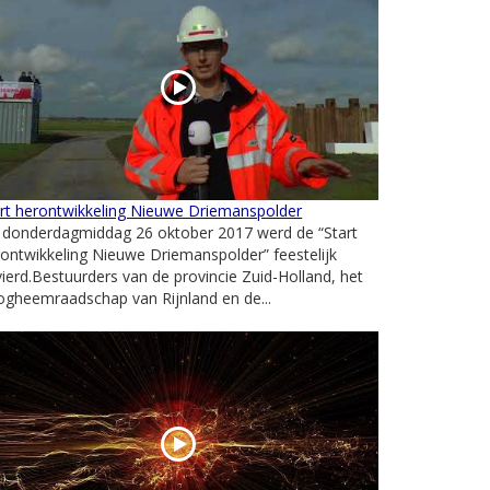
rt herontwikkeling Nieuwe Driemanspolder
 donderdagmiddag 26 oktober 2017 werd de “Start
ontwikkeling Nieuwe Driemanspolder” feestelijk
ierd.Bestuurders van de provincie Zuid-Holland, het
gheemraadschap van Rijnland en de...