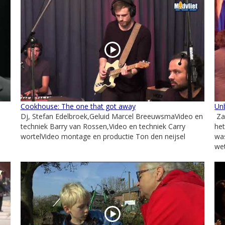
Cookhouse: The one that got away
Unb
Dj, Stefan Edelbroek,Geluid Marcel BreeuwsmaVideo en
Za
techniek Barry van Rossen,Video en techniek Carry
het
wortelVideo montage en productie Ton den neijsel
wa
wet