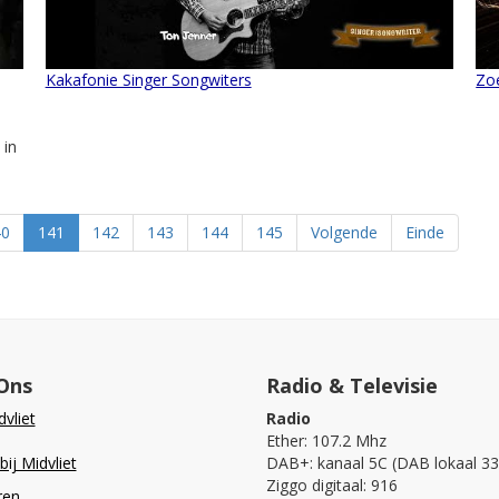
Kakafonie Singer Songwiters
Zo
 in
40
141
142
143
144
145
Volgende
Einde
Ons
Radio & Televisie
vliet
Radio
Ether: 107.2 Mhz
ij Midvliet
DAB+: kanaal 5C (DAB lokaal 33
Ziggo digitaal: 916
ren