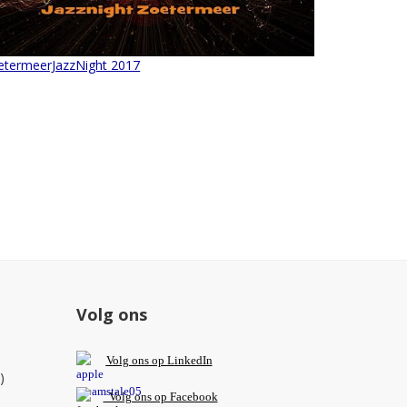
etermeerJazzNight 2017
Volg ons
V
olg ons op L
inkedIn
)
Volg ons op Facebook