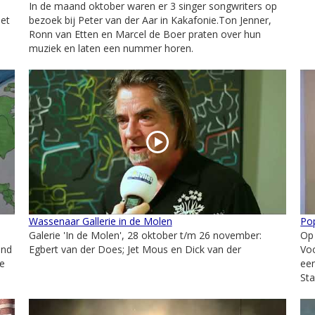
In de maand oktober waren er 3 singer songwriters op
iet
bezoek bij Peter van der Aar in Kakafonie.Ton Jenner,
Ronn van Etten en Marcel de Boer praten over hun
muziek en laten een nummer horen.
Wassenaar Gallerie in de Molen
Po
Galerie 'In de Molen', 28 oktober t/m 26 november:
Op 
end
Egbert van der Does; Jet Mous en Dick van der
Vo
de
een
Sta