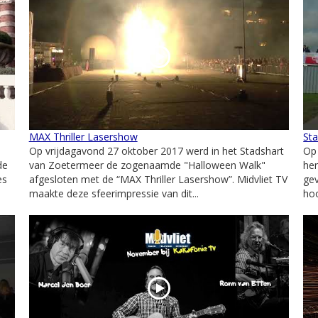
MAX Thriller Lasershow
Sta
Op vrijdagavond 27 oktober 2017 werd in het Stadshart
Op
de
van Zoetermeer de zogenaamde "Halloween Walk"
her
es
afgesloten met de “MAX Thriller Lasershow”. Midvliet TV
gev
maakte deze sfeerimpressie van dit...
hoo