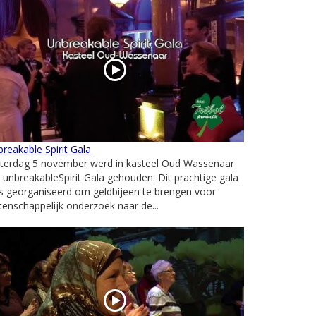
reakable Spirit Gala
terdag 5 november werd in kasteel Oud Wassenaar
 unbreakableSpirit Gala gehouden. Dit prachtige gala
s georganiseerd om geldbijeen te brengen voor
enschappelijk onderzoek naar de...