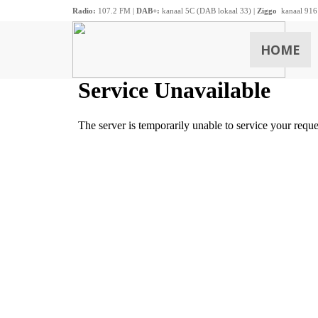
Radio:
107.2 FM |
DAB+:
kanaal 5C (DAB lokaal 33) |
Ziggo
kanaal 916
HOME
ZOEKEN