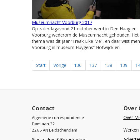
Museumnacht Voorburg 2017
Op zaterdagavond 21 oktober werd in Den Haag en
Voorburg wederom de Museumnacht gehouden. Het
thema was dit jaar “Freak Like Me”, en daar wist men
Voorburg in museum Huygens” Hofwijck en...
Start
Vorige
136
137
138
139
1
Contact
Over 
Over Mid
Algemene correspondentie
Damlaan 32
Werken b
2265 AN Leidschendam
Adverte
Studioadres & Bezoekadres