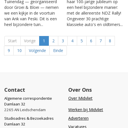
Tuinendag — georganiseerd
haar 100-jarige jubileum op
door Groei & Bloei — nemen
een heel bijzondere manier:
we een kijkje in de voortuin
met de allereerste NDZ Rally!
van Ank van Peski. Dit is een
Ongeveer 30 prachtige
heel bijzondere tuin...
klassieke auto's en oldtimers...
Start
Vorige
1
2
3
4
5
6
7
8
9
10
Volgende
Einde
Contact
Over Ons
Over Midvliet
Algemene correspondentie
Damlaan 32
Werken bij Midvliet
2265 AN Leidschendam
Adverteren
Studioadres & Bezoekadres
Damlaan 32
Vacatures