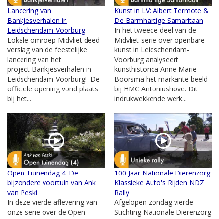
Lancering van
Kunst in LV: Albert Termote &
Bankjesverhalen in
De Barmhartige Samaritaan
Leidschendam-Voorburg
In het tweede deel van de
Lokale omroep Midvliet deed
Midvliet-serie over openbare
verslag van de feestelijke
kunst in Leidschendam-
lancering van het
Voorburg analyseert
project Bankjesverhalen in
kunsthistorica Anne Marie
Leidschendam-Voorburg! De
Boorsma het markante beeld
officiële opening vond plaats
bij HMC Antoniushove. Dit
bij het...
indrukwekkende werk...
Open Tuinendag 4: De
100 Jaar Nationale Dierenzorg:
bijzondere voortuin van Ank
Klassieke Auto's Rijden NDZ
van Peski
Rally
In deze vierde aflevering van
Afgelopen zondag vierde
onze serie over de Open
Stichting Nationale Dierenzorg