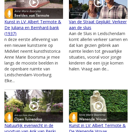
Kunst in LV: Albert Termote &
Van de Straat Geplukt: Verkeer
De Juliana en Bernhard-bank
aan de sluis
(1937)
Aan de Sluis in Leidschendam
n deze eerste aflevering van
komt allerlei verkeer samen en
een nieuwe kunstserie op
dat kan gezien gebrek aan
Midvliet neemt kunsthistorica
ruimte leiden tot gevaarlijke
Anne Marie Boorsma je mee
situaties, vooral voor jonge
langs de mooiste beelden in
kinderen die een ijsje komen
de openbare ruimte van
halen. Vraag aan de...
Leidschendam-Voorburg.
Elke...
Natuurlijk evenwicht in de
Kunst in LV: Albert Termote &
voortuin van Ank van Peski
De Wenende Vrouw