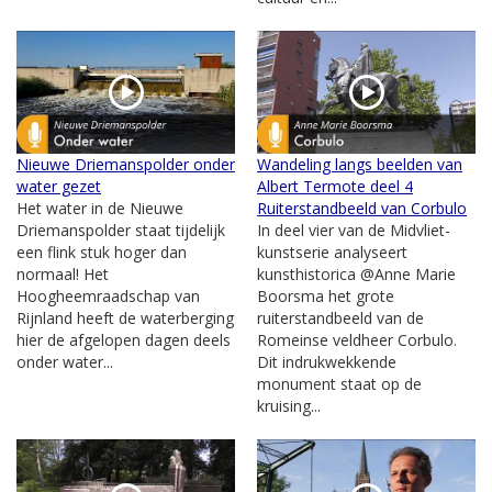
Nieuwe Driemanspolder onder
Wandeling langs beelden van
water gezet
Albert Termote deel 4
Het water in de Nieuwe
Ruiterstandbeeld van Corbulo
Driemanspolder staat tijdelijk
In deel vier van de Midvliet-
een flink stuk hoger dan
kunstserie analyseert
normaal! Het
kunsthistorica @Anne Marie
Hoogheemraadschap van
Boorsma het grote
Rijnland heeft de waterberging
ruiterstandbeeld van de
hier de afgelopen dagen deels
Romeinse veldheer Corbulo.
onder water...
Dit indrukwekkende
monument staat op de
kruising...