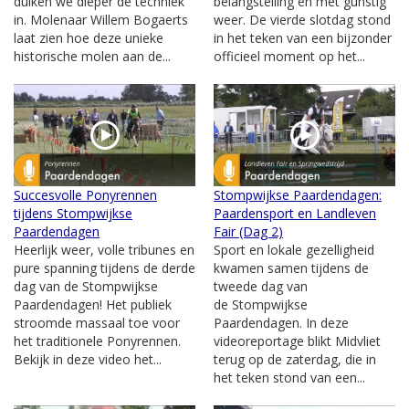
duiken we dieper de techniek
belangstelling en met gunstig
in. Molenaar Willem Bogaerts
weer. De vierde slotdag stond
laat zien hoe deze unieke
in het teken van een bijzonder
historische molen aan de...
officieel moment op het...
Succesvolle Ponyrennen
Stompwijkse Paardendagen:
tijdens Stompwijkse
Paardensport en Landleven
Paardendagen
Fair (Dag 2)
Heerlijk weer, volle tribunes en
Sport en lokale gezelligheid
pure spanning tijdens de derde
kwamen samen tijdens de
dag van de Stompwijkse
tweede dag van
Paardendagen! Het publiek
de Stompwijkse
stroomde massaal toe voor
Paardendagen. In deze
het traditionele Ponyrennen.
videoreportage blikt Midvliet
Bekijk in deze video het...
terug op de zaterdag, die in
het teken stond van een...