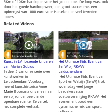
5Km of 10Km hardlopen voor het goede doel. De loop was, ook
door het goede hardloopweer, een groot succes met een
opbrengst van 1000 euro voor Hartekind en veel tevreden
lopers.
Related Videos
Kunst in LV: 'Lezende kinderen'
Het Ultimate Kids Event van
van Marian Gobius
SenW bij RKAVV
In deel 5 van onze serie over
Leidschendam
kunstwerken in
Het Ultimate Kids Event van
Leidschendam-Voorburg
Sport en Welzijn (SenW) trok
neemt kunsthistorica Anne
woensdag veel jonge
Marie Boorsma ons mee naar
bezoekers naar
een bijzonder beeld in de
voetbalvereniging RKAVV. Het
openbare ruimte. Ze vertelt
evenement bood een
het complete verhaal...
dynamische mix van sport,
cultuur en...