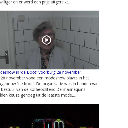
jwilliger en er werd een prijs uitgereikt...
deshow in 'de Boot' Voorburg 28 november
 28 november vond een modeshow plaats in het
kgebouw ´de boot´. De organisatie was in handen van
t bestuur van de koffieochtend.De mannequins
den keuze genoeg uit de laatste mode,...