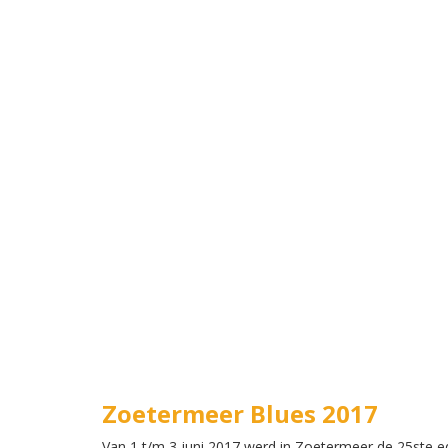
Zoetermeer Blues 2017
Van 1 t/m 3 juni 2017 werd in Zoetermeer de 25ste edit