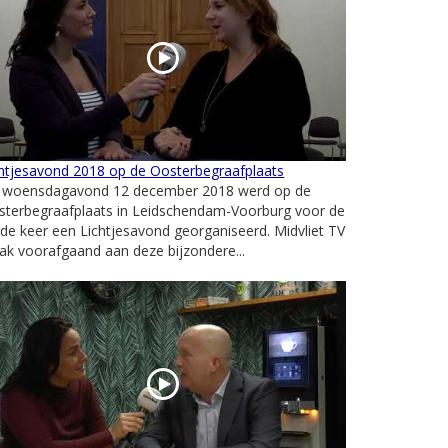
chtjesavond 2018 op de Oosterbegraafplaats
 woensdagavond 12 december 2018 werd op de
sterbegraafplaats in Leidschendam-Voorburg voor de
de keer een Lichtjesavond georganiseerd. Midvliet TV
ak voorafgaand aan deze bijzondere...