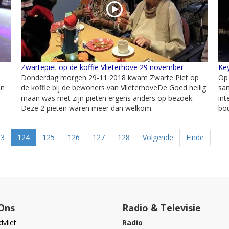
Zwartepiet op de koffie Vlieterhove 29 november
Key
Donderdag morgen 29-11 2018 kwam Zwarte Piet op
Op
an
de koffie bij de bewoners van VlieterhoveDe Goed heilig
sa
maan was met zijn pieten ergens anders op bezoek.
int
Deze 2 pieten waren meer dan welkom.
bou
23
124
125
126
127
128
Volgende
Einde
Ons
Radio & Televisie
vliet
Radio