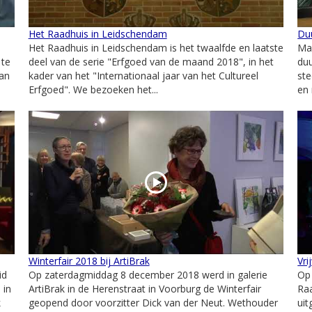
Het Raadhuis in Leidschendam
Du
Het Raadhuis in Leidschendam is het twaalfde en laatste
Ma
 te
deel van de serie "Erfgoed van de maand 2018", in het
duu
van
kader van het "Internationaal jaar van het Cultureel
ste
Erfgoed". We bezoeken het...
en
Winterfair 2018 bij ArtiBrak
Vri
id
Op zaterdagmiddag 8 december 2018 werd in galerie
Op
 in
ArtiBrak in de Herenstraat in Voorburg de Winterfair
Raa
k
geopend door voorzitter Dick van der Neut. Wethouder
uit