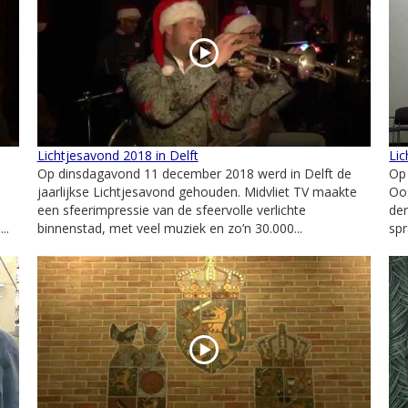
Lichtjesavond 2018 in Delft
Li
Op dinsdagavond 11 december 2018 werd in Delft de
Op
jaarlijkse Lichtjesavond gehouden. Midvliet TV maakte
Oo
een sfeerimpressie van de sfeervolle verlichte
der
..
binnenstad, met veel muziek en zo’n 30.000...
spr