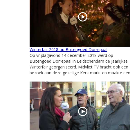
Winterfair 2018 op Buitengoed Dorrepaal
Op vrijdagavond 14 december 2018 werd op
Buitengoed Dorrepaal in Leidschendam de jaarlijkse
Winterfair georganiseerd. Midvliet TV bracht ook een
bezoek aan deze gezellige Kerstmarkt en maakte een.