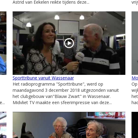
Astrid van Eekelen reikte tijdens deze...
vri
Sporttribune vanuit Wassenaar
Mo
Het radioprogramma "Sporttribune", werd op
Op
maandagavond 3 december 2018 uitgezonden vanuit
wij
het clubgebouw van"Blauw Zwart" in Wassenaar.
he
...
Midvliet TV maakte een sfeerimpressie van deze...
had