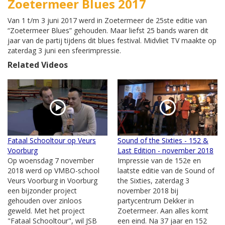
Zoetermeer Blues 2017
Van 1 t/m 3 juni 2017 werd in Zoetermeer de 25ste editie van
“Zoetermeer Blues” gehouden. Maar liefst 25 bands waren dit
jaar van de partij tijdens dit blues festival. Midvliet TV maakte op
zaterdag 3 juni een sfeerimpressie.
Related Videos
Fataal Schooltour op Veurs
Sound of the Sixties - 152 &
Voorburg
Last Edition - november 2018
Op woensdag 7 november
Impressie van de 152e en
2018 werd op VMBO-school
laatste editie van de Sound of
Veurs Voorburg in Voorburg
the Sixties, zaterdag 3
een bijzonder project
november 2018 bij
gehouden over zinloos
partycentrum Dekker in
geweld. Met het project
Zoetermeer. Aan alles komt
"Fataal Schooltour", wil JSB
een eind. Na 37 jaar en 152