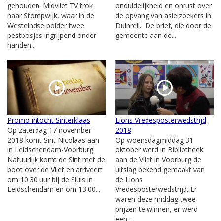
gehouden. Midvliet TV trok
onduidelijkheid en onrust over
naar Stompwijk, waar in de
de opvang van asielzoekers in
Westeindse polder twee
Duinrell. De brief, die door de
pestbosjes ingrijpend onder
gemeente aan de...
handen...
Promo intocht Sinterklaas
Lions Vredesposterwedstrijd
Op zaterdag 17 november
2018
2018 komt Sint Nicolaas aan
Op woensdagmiddag 31
in Leidschendam-Voorburg.
oktober werd in Bibliotheek
Natuurlijk komt de Sint met de
aan de Vliet in Voorburg de
boot over de Vliet en arriveert
uitslag bekend gemaakt van
om 10.30 uur bij de Sluis in
de Lions
Leidschendam en om 13.00...
Vredesposterwedstrijd. Er
waren deze middag twee
prijzen te winnen, er werd
een...