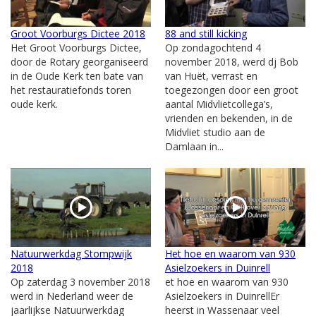
Groot Voorburgs Dictee 2018
88 and still kicking
Het Groot Voorburgs Dictee,
Op zondagochtend 4
door de Rotary georganiseerd
november 2018, werd dj Bob
in de Oude Kerk ten bate van
van Huët, verrast en
het restauratiefonds toren
toegezongen door een groot
oude kerk.
aantal Midvlietcollega’s,
vrienden en bekenden, in de
Midvliet studio aan de
Damlaan in...
Natuurwerkdag Stompwijk
Het hoe en waarom van 930
2018
Asielzoekers in Duinrell
Op zaterdag 3 november 2018
et hoe en waarom van 930
werd in Nederland weer de
Asielzoekers in DuinrellEr
jaarlijkse Natuurwerkdag
heerst in Wassenaar veel