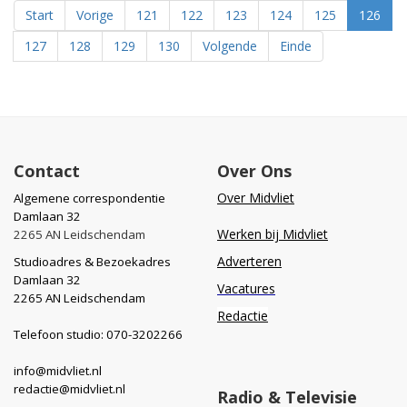
Start
Vorige
121
122
123
124
125
126
127
128
129
130
Volgende
Einde
Contact
Over Ons
Over Midvliet
Algemene correspondentie
Damlaan 32
Werken bij Midvliet
2265 AN Leidschendam
Adverteren
Studioadres & Bezoekadres
Damlaan 32
Vacatures
2265 AN Leidschendam
Redactie
Telefoon studio: 070-3202266
info@midvliet.nl
redactie@midvliet.nl
Radio & Televisie