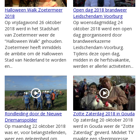
Halloween Walk Zoetermeer
Open dag 2018 brandweer
2018
Leidschendam Voorburg
Op vrijdagavond 26 oktober
Op woensdagmiddag 24
2018 werd in het Stadshart
oktober 2018 werd een open
van Zoetermeer weer de
dag georganiseerd door
“Halloween Walk” gehouden.
brandweerkazerne
Zoetermeer heeft inmiddels
Leidschendam-Voorburg.
de ambitie om dé Halloween
Tijdens deze open dag,
Stad van Nederland te worden
midden in de herfstvakantie,
en...
werden er allerlei activiteiten...
Rondleiding door de Nieuwe
Zotte Zaterdag 2018 in Gouda
Driemanspolder
Op zaterdag 20 oktober 2018
Op maandag 22 oktober 2018
werd in Gouda weer de “Zotte
was er, voor belangstellenden,
Zaterdag” gevierd. Midvliet TV
weer een gelegenheid om
maakte een sfeerimpressie