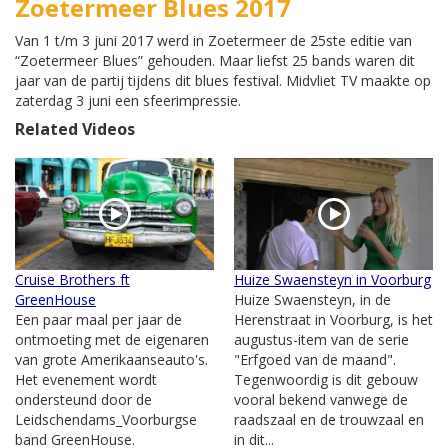
Zoetermeer Blues 2017
Van 1 t/m 3 juni 2017 werd in Zoetermeer de 25ste editie van
“Zoetermeer Blues” gehouden. Maar liefst 25 bands waren dit
jaar van de partij tijdens dit blues festival. Midvliet TV maakte op
zaterdag 3 juni een sfeerimpressie.
Related Videos
Cruise Brothers ft
Huize Swaensteyn in Voorburg
GreenHouse
Huize Swaensteyn, in de
Een paar maal per jaar de
Herenstraat in Voorburg, is het
ontmoeting met de eigenaren
augustus-item van de serie
van grote Amerikaanseauto's.
"Erfgoed van de maand".
Het evenement wordt
Tegenwoordig is dit gebouw
ondersteund door de
vooral bekend vanwege de
Leidschendams_Voorburgse
raadszaal en de trouwzaal en
band GreenHouse.
in dit...