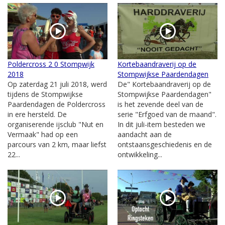
Poldercross 2 0 Stompwijk
Kortebaandraverij op de
2018
Stompwijkse Paardendagen
Op zaterdag 21 juli 2018, werd
De" Kortebaandraverij op de
tijdens de Stompwijkse
Stompwijkse Paardendagen"
Paardendagen de Poldercross
is het zevende deel van de
in ere hersteld. De
serie "Erfgoed van de maand".
organiserende ijsclub "Nut en
In dit juli-item besteden we
Vermaak" had op een
aandacht aan de
parcours van 2 km, maar liefst
ontstaansgeschiedenis en de
22...
ontwikkeling...