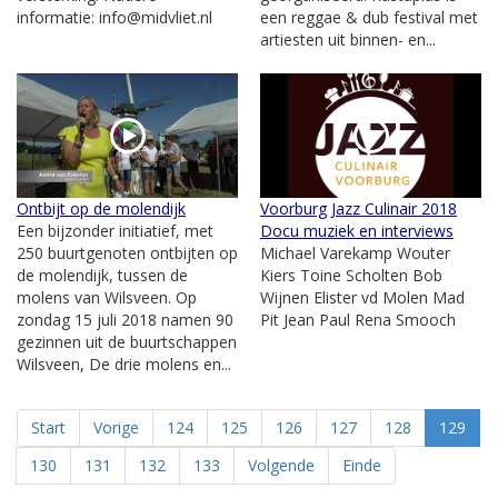
informatie: info@midvliet.nl
een reggae & dub festival met
artiesten uit binnen- en...
Ontbijt op de molendijk
Voorburg Jazz Culinair 2018
Een bijzonder initiatief, met
Docu muziek en interviews
250 buurtgenoten ontbijten op
Michael Varekamp Wouter
de molendijk, tussen de
Kiers Toine Scholten Bob
molens van Wilsveen. Op
Wijnen Elister vd Molen Mad
zondag 15 juli 2018 namen 90
Pit Jean Paul Rena Smooch
gezinnen uit de buurtschappen
Wilsveen, De drie molens en...
Start
Vorige
124
125
126
127
128
129
130
131
132
133
Volgende
Einde