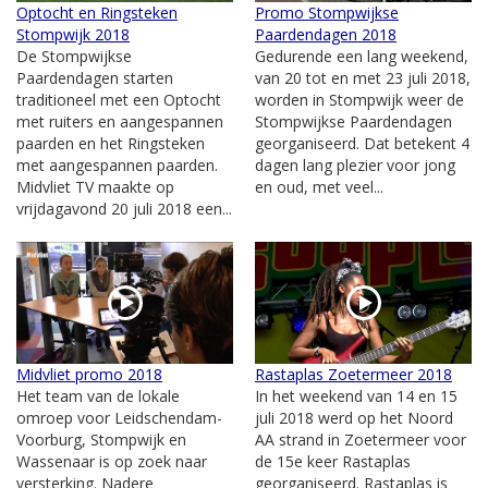
Optocht en Ringsteken
Promo Stompwijkse
Stompwijk 2018
Paardendagen 2018
De Stompwijkse
Gedurende een lang weekend,
Paardendagen starten
van 20 tot en met 23 juli 2018,
traditioneel met een Optocht
worden in Stompwijk weer de
met ruiters en aangespannen
Stompwijkse Paardendagen
paarden en het Ringsteken
georganiseerd. Dat betekent 4
met aangespannen paarden.
dagen lang plezier voor jong
Midvliet TV maakte op
en oud, met veel...
vrijdagavond 20 juli 2018 een...
Midvliet promo 2018
Rastaplas Zoetermeer 2018
Het team van de lokale
In het weekend van 14 en 15
omroep voor Leidschendam-
juli 2018 werd op het Noord
Voorburg, Stompwijk en
AA strand in Zoetermeer voor
Wassenaar is op zoek naar
de 15e keer Rastaplas
versterking. Nadere
georganiseerd. Rastaplas is