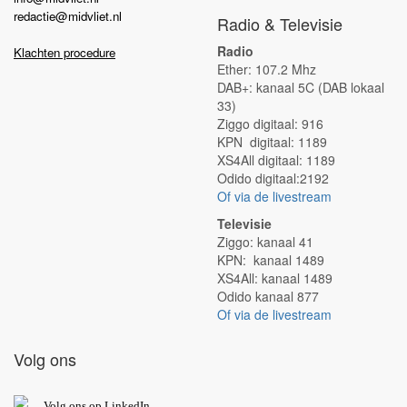
redactie@midvliet.nl
Radio & Televisie
Radio
Klachten procedure
Ether: 107.2 Mhz
DAB+: kanaal 5C (DAB lokaal
33)
Ziggo digitaal: 916
KPN digitaal: 1189
XS4All digitaal: 1189
Odido digitaal:2192
Of via de livestream
Televisie
Ziggo: kanaal 41
KPN: kanaal 1489
XS4All: kanaal 1489
Odido kanaal 877
Of via de livestream
Volg ons
V
olg ons op L
inkedIn