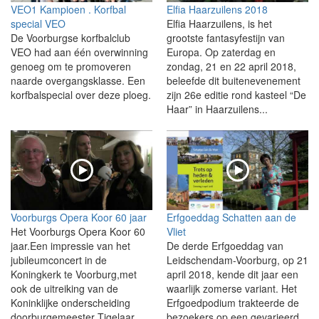
VEO1 Kampioen . Korfbal
Elfia Haarzuilens 2018
special VEO
Elfia Haarzuilens, is het
De Voorburgse korfbalclub
grootste fantasyfestijn van
VEO had aan één overwinning
Europa. Op zaterdag en
genoeg om te promoveren
zondag, 21 en 22 april 2018,
naarde overgangsklasse. Een
beleefde dit buitenevenement
korfbalspecial over deze ploeg.
zijn 26e editie rond kasteel “De
Haar” in Haarzuilens...
Voorburgs Opera Koor 60 jaar
Erfgoeddag Schatten aan de
Het Voorburgs Opera Koor 60
Vliet
jaar.Een impressie van het
De derde Erfgoeddag van
jubileumconcert in de
Leidschendam-Voorburg, op 21
Koningkerk te Voorburg,met
april 2018, kende dit jaar een
ook de uitreiking van de
waarlijk zomerse variant. Het
Koninklijke onderscheiding
Erfgoedpodium trakteerde de
doorburgemeester Tigelaar
bezoekers op een gevarieerd