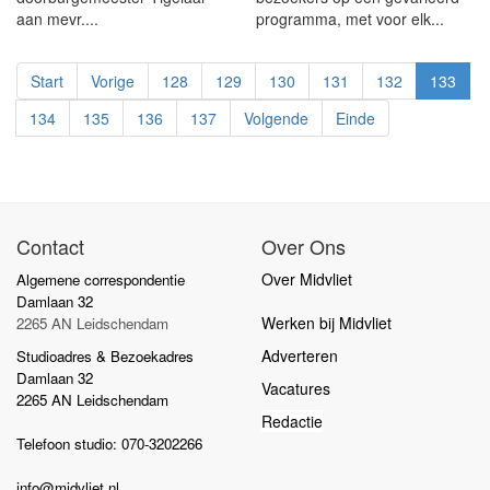
aan mevr....
programma, met voor elk...
Start
Vorige
128
129
130
131
132
133
134
135
136
137
Volgende
Einde
Contact
Over Ons
Over Midvliet
Algemene correspondentie
Damlaan 32
Werken bij Midvliet
2265 AN Leidschendam
Adverteren
Studioadres & Bezoekadres
Damlaan 32
Vacatures
2265 AN Leidschendam
Redactie
Telefoon studio: 070-3202266
info@midvliet.nl