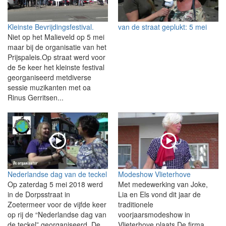
Kleinste Bevrijdingsfestival.
van de straat geplukt: 5 mei
Niet op het Malieveld op 5 mei
maar bij de organisatie van het
Prijspaleis.Op straat werd voor
de 5e keer het kleinste festival
georganiseerd metdiverse
sessie muzikanten met oa
Rinus Gerritsen...
Nederlandse dag van de teckel
Modeshow Vlieterhove
Op zaterdag 5 mei 2018 werd
Met medewerking van Joke,
in de Dorpsstraat in
Lia en Els vond dit jaar de
Zoetermeer voor de vijfde keer
traditionele
op rij de “Nederlandse dag van
voorjaarsmodeshow in
de teckel” georganiseerd. De
Vlieterhove plaats.De firma