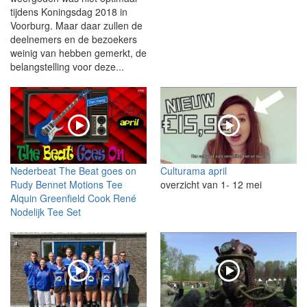
tijdens Koningsdag 2018 in
Voorburg. Maar daar zullen de
deelnemers en de bezoekers
weinig van hebben gemerkt, de
belangstelling voor deze...
Nederbeat The Beat goes on
Culturama april
Rudy Bennet Motions Tee
overzicht van 1- 12 mei
Alquin Greenfield Cook René
Nodelijk Tee Set