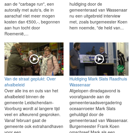
aan de "carbage run", een
huldiging door de
autorally met auto's, die in
gemeenteraad van Wassenaar
aanschaf niet meer mogen
nu een uitgebreid interview
kosten dan €500,-, begonnen
met, zoals burgemeester Koen
aan hun tocht door
hem noemde, "de held van...
Roemenië,...
Van de straat geplukt: Over
Huldiging Mark Slats Raadhuis
afvalbeleid
Wassenaar
Over alle ins en outs van het
Afgelopen dinsdagavond is
afvalbeleid binnen de
voorafgaande aan de
gemeente Leidschendam-
gemeenteraadsvergadering
Voorburg wordt al langere tijd
oceaanroeier Mark Slats
veel en afkeurend gesproken.
gehuldigd door de
Vanaf februari gaat de
gemeenteraad van Wassenaar.
gemeente ook extrahandhaven
Burgemeester Frank Koen
voor een...
omschreef Mark als een...