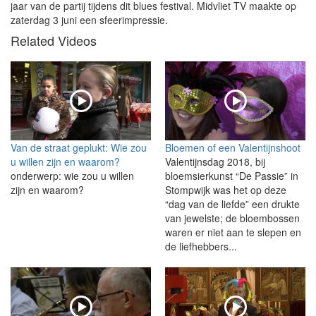
jaar van de partij tijdens dit blues festival. Midvliet TV maakte op
zaterdag 3 juni een sfeerimpressie.
Related Videos
Van de straat geplukt: Wie zou
Bloemen of een Valentijnshoot
u willen zijn en waarom?
Valentijnsdag 2018, bij
onderwerp: wie zou u willen
bloemsierkunst “De Passie” in
zijn en waarom?
Stompwijk was het op deze
“dag van de liefde” een drukte
van jewelste; de bloembossen
waren er niet aan te slepen en
de liefhebbers...