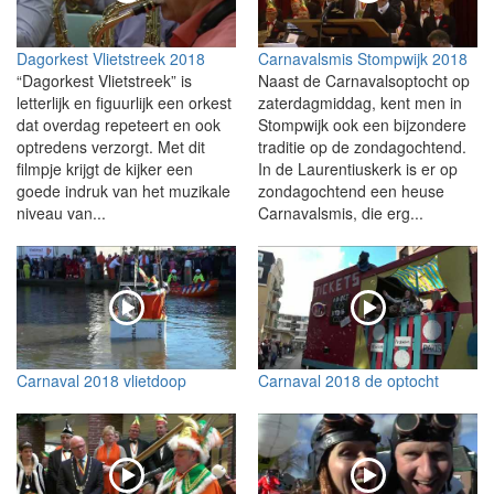
Dagorkest Vlietstreek 2018
Carnavalsmis Stompwijk 2018
“Dagorkest Vlietstreek” is
Naast de Carnavalsoptocht op
letterlijk en figuurlijk een orkest
zaterdagmiddag, kent men in
dat overdag repeteert en ook
Stompwijk ook een bijzondere
optredens verzorgt. Met dit
traditie op de zondagochtend.
filmpje krijgt de kijker een
In de Laurentiuskerk is er op
goede indruk van het muzikale
zondagochtend een heuse
niveau van...
Carnavalsmis, die erg...
Carnaval 2018 vlietdoop
Carnaval 2018 de optocht