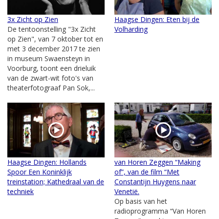
3x Zicht op Zien
Haagse Dingen: Eten bij de
De tentoonstelling "3x Zicht
Volharding
op Zien", van 7 oktober tot en
met 3 december 2017 te zien
in museum Swaensteyn in
Voorburg, toont een drieluik
van de zwart-wit foto's van
theaterfotograaf Pan Sok,...
Haagse Dingen: Hollands
van Horen Zeggen “Making
Spoor Een Koninklijk
of”, van de film “Met
treinstation; Kathedraal van de
Constantijn Huygens naar
techniek
Venetië.
Op basis van het
radioprogramma “Van Horen