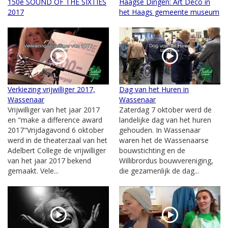
150e SOUND OF THE SIXTIES
Haagse Dingen: Art Deco in
2017
het Haags gemeente museum
Verkiezing vrijwilliger 2017,
Dag van het Huren in
Wassenaar
Wassenaar
Vrijwilliger van het jaar 2017
Zaterdag 7 oktober werd de
en "make a difference award
landelijke dag van het huren
2017"Vrijdagavond 6 oktober
gehouden. In Wassenaar
werd in de theaterzaal van het
waren het de Wassenaarse
Adelbert College de vrijwilliger
bouwstichting en de
van het jaar 2017 bekend
Willibrordus bouwvereniging,
gemaakt. Vele...
die gezamenlijk de dag...