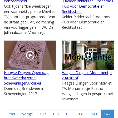
eenzaamheid
3 Kelder Ridderzaal Prodemos
Ook tijdens “De week tegen
Huis voor Democratie en
eenzaamheid”, polste Midvliet
Rechtsstaat
TV, voor het programma “Van
Kelder Ridderzaal Prodemos
de straat geplukt”, de mening
Huis voor Democratie en
van voorbijgangers in WC De
Rechtsstaat
Julianabaan in Voorburg.
Haagse Dingen: Open dag
Haagse Dingen: Monumentje
brandweerkazerne
2 Rusthof
ScheveningenArchipel
Haagse Diingen voor Midvliet
Open dag Brandweer in
TV; Monumentje Rusthof,
Scheveningen 2017
Haagse dingen in gesprek met
bewoners
Start
Vorige
137
138
139
140
141
142