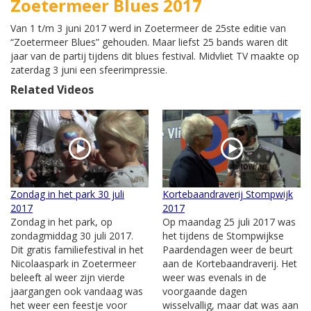
Zoetermeer Blues 2017
Van 1 t/m 3 juni 2017 werd in Zoetermeer de 25ste editie van
“Zoetermeer Blues” gehouden. Maar liefst 25 bands waren dit
jaar van de partij tijdens dit blues festival. Midvliet TV maakte op
zaterdag 3 juni een sfeerimpressie.
Related Videos
Zondag in het park 30 juli
Kortebaandraverij Stompwijk
2017
2017
Zondag in het park, op
Op maandag 25 juli 2017 was
zondagmiddag 30 juli 2017.
het tijdens de Stompwijkse
Dit gratis familiefestival in het
Paardendagen weer de beurt
Nicolaaspark in Zoetermeer
aan de Kortebaandraverij. Het
beleeft al weer zijn vierde
weer was evenals in de
jaargangen ook vandaag was
voorgaande dagen
het weer een feestje voor
wisselvallig, maar dat was aan