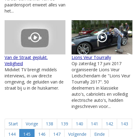
paardensport enweet alles van
het...
Van de Straat geplukt.
Lions Veur Tourrally
Veiligheid
Op zaterdag 17 juni 2017
Midvliet TV brengt middels
organiseerde Lions Veur
interviews, in uw directe
Leidschendam de "Lions Veur
omgeving, de geluiden van de
Tourrally 2017". 50
straat bij u in de huiskamer.
deelnemers in klassieke
auto's, cabriolets en volledig
electrische auto's, hadden
ingeschreven voor...
Start
Vorige
138
139
140
141
142
143
144
145
146
147
Volgende
Einde