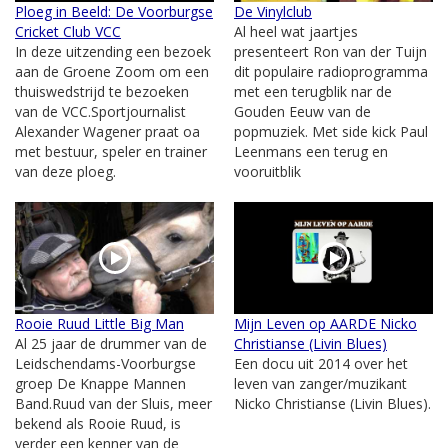
Ploeg in Beeld: De Voorburgse
De Vinylclub
Cricket Club VCC
Al heel wat jaartjes
In deze uitzending een bezoek
presenteert Ron van der Tuijn
aan de Groene Zoom om een
dit populaire radioprogramma
thuiswedstrijd te bezoeken
met een terugblik nar de
van de VCC.Sportjournalist
Gouden Eeuw van de
Alexander Wagener praat oa
popmuziek. Met side kick Paul
met bestuur, speler en trainer
Leenmans een terug en
van deze ploeg.
vooruitblik
Rooie Ruud Little Big Man
Mijn Leven op AARDE Nicko
Al 25 jaar de drummer van de
Christianse (Livin Blues)
Leidschendams-Voorburgse
Een docu uit 2014 over het
groep De Knappe Mannen
leven van zanger/muzikant
Band.Ruud van der Sluis, meer
Nicko Christianse (Livin Blues).
bekend als Rooie Ruud, is
verder een kenner van de