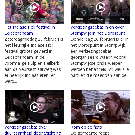
Het Indiase Holi festival in
Verkiezingsdebat in en over
Leidschendam
Stompwijk in het Dorpspunt
Zaterdagmiddag 28 februari is
Donderdag 26 februari is er in
het kleurrijke Indiase Holi
het Dorpspunt in Stompwijk
festival groots gevierd in
een verkiezingsdebat
Leidschendam. In de
georganiseerd waarin vooral
voormalige Hulp en Heilkerk
Stompwijkse onderwerpen
aan de Veursestraatweg was
werden behandeld. Vrijwel alle
er heerlijk Indiaas eten, er
partijen die meedoen aan de...
werd...
Verkiezingsdebat over
Kom op de fiets!
duurzaamheid door Stichting
De gemeente roept