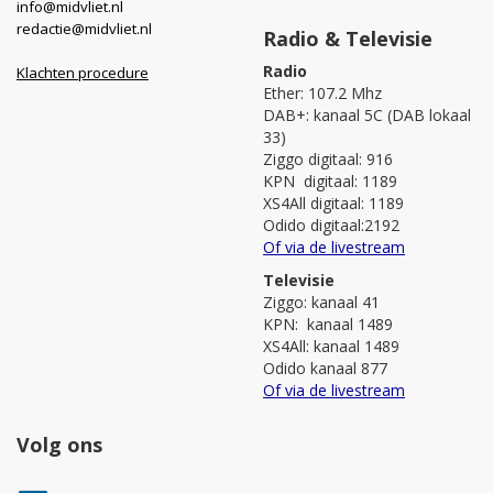
info@midvliet.nl
redactie@midvliet.nl
Radio & Televisie
Radio
Klachten procedure
Ether: 107.2 Mhz
DAB+: kanaal 5C (DAB lokaal
33)
Ziggo digitaal: 916
KPN digitaal: 1189
XS4All digitaal: 1189
Odido digitaal:2192
Of via de livestream
Televisie
Ziggo: kanaal 41
KPN: kanaal 1489
XS4All: kanaal 1489
Odido kanaal 877
Of via de livestream
Volg ons