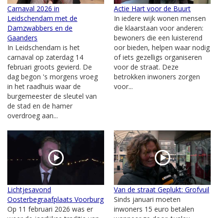
Carnaval 2026 in
Actie Hart voor de Buurt
Leidschendam met de
In iedere wijk wonen mensen
Damzwabbers en de
die klaarstaan voor anderen:
Gaanders
bewoners die een luisterend
In Leidschendam is het
oor bieden, helpen waar nodig
carnaval op zaterdag 14
of iets gezelligs organiseren
februari groots gevierd. De
voor de straat. Deze
dag begon 's morgens vroeg
betrokken inwoners zorgen
in het raadhuis waar de
voor...
burgemeester de sleutel van
de stad en de hamer
overdroeg aan...
Lichtjesavond
Van de straat Geplukt: Grofvuil
Oosterbegraafplaats Voorburg
Sinds januari moeten
Op 11 februari 2026 was er
inwoners 15 euro betalen