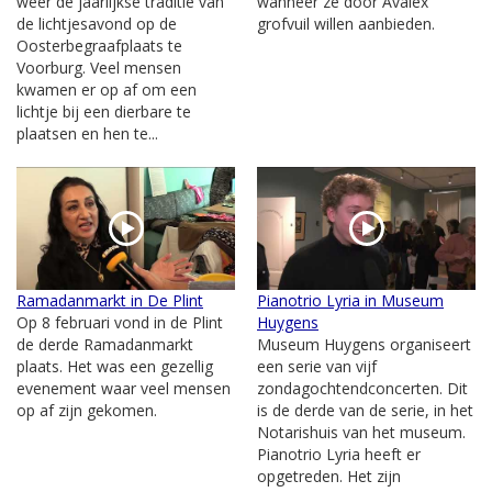
weer de jaarlijkse traditie van
wanneer ze door Avalex
de lichtjesavond op de
grofvuil willen aanbieden.
Oosterbegraafplaats te
Voorburg. Veel mensen
kwamen er op af om een
lichtje bij een dierbare te
plaatsen en hen te...
Ramadanmarkt in De Plint
Pianotrio Lyria in Museum
Op 8 februari vond in de Plint
Huygens
de derde Ramadanmarkt
Museum Huygens organiseert
plaats. Het was een gezellig
een serie van vijf
evenement waar veel mensen
zondagochtendconcerten. Dit
op af zijn gekomen.
is de derde van de serie, in het
Notarishuis van het museum.
Pianotrio Lyria heeft er
opgetreden. Het zijn