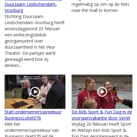
Duurzaam Leidschendam-
regelmatig op om op de fiets
Voorburg
naar the mall te komen.
Stichting Duurzaam
Leidschendam-Voorburg heeft
woensdagavond 25 februari
een verkiezingsdebat
georganiseerd over
duurzaamheid in het Veur
Theater. De partijen werd
gevraagd werd hoe zij
denken...
Start ondernemersspreekuur
De Kids Sport & Fun Dag in de
BusinessLoket070
voorjaarsvakantie door SenW
Met het
Vrijdag 20 februari heeft Sport
ondernemersspreekuur van
en Welzijn een Kids Sport &
BusinessLoket070 wil de
Fun Dag georganiseerd in de