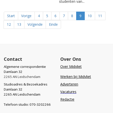
studenten van...
Start
Vorige
4
5
6
7
8
9
10
11
12
13
Volgende
Einde
Contact
Over Ons
Over Midvliet
Algemene correspondentie
Damlaan 32
Werken bij Midvliet
2265 AN Leidschendam
Adverteren
Studioadres & Bezoekadres
Damlaan 32
Vacatures
2265 AN Leidschendam
Redactie
Telefoon studio: 070-3202266