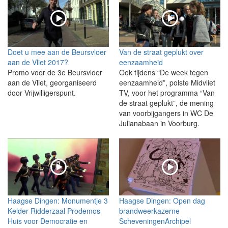
Doet u mee aan de Beursvloer
Van de straat geplukt over
aan de Vliet 2017?
eenzaamheid
Promo voor de 3e Beursvloer
Ook tijdens “De week tegen
aan de Vliet, georganiseerd
eenzaamheid”, polste Midvliet
door Vrijwilligerspunt.
TV, voor het programma “Van
de straat geplukt”, de mening
van voorbijgangers in WC De
Julianabaan in Voorburg.
Haagse Dingen: Monumentje 3
Haagse Dingen: Open dag
Kelder Ridderzaal Prodemos
brandweerkazerne
Huis voor Democratie en
ScheveningenArchipel