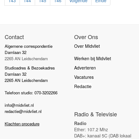
143
144
145
146
Volgende
Einde
Contact
Over Ons
Over Midvliet
Algemene correspondentie
Damlaan 32
Werken bij Midvliet
2265 AN Leidschendam
Adverteren
Studioadres & Bezoekadres
Damlaan 32
Vacatures
2265 AN Leidschendam
Redactie
Telefoon studio: 070-3202266
info@midvliet.nl
redactie@midvliet.nl
Radio & Televisie
Radio
Klachten procedure
Ether: 107.2 Mhz
DAB+: kanaal 5C (DAB lokaal