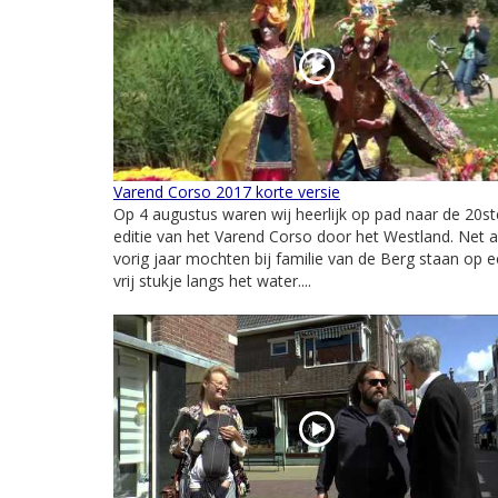
Varend Corso 2017 korte versie
Op 4 augustus waren wij heerlijk op pad naar de 20st
editie van het Varend Corso door het Westland. Net a
vorig jaar mochten bij familie van de Berg staan op 
vrij stukje langs het water....