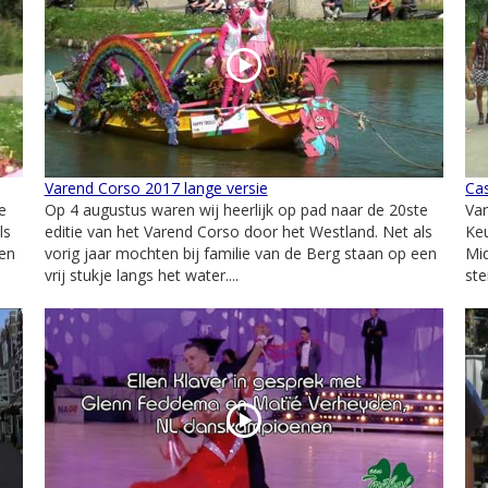
Varend Corso 2017 lange versie
Cas
e
Op 4 augustus waren wij heerlijk op pad naar de 20ste
Van
ls
editie van het Varend Corso door het Westland. Net als
Keu
een
vorig jaar mochten bij familie van de Berg staan op een
Mid
vrij stukje langs het water....
ste