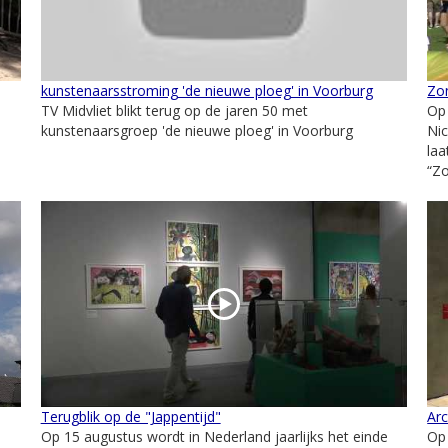
kunstenaarsstroming 'de nieuwe ploeg' in Voorburg
Zon
TV Midvliet blikt terug op de jaren 50 met
Op
kunstenaarsgroep 'de nieuwe ploeg' in Voorburg
Nic
laa
“Zo
Terugblik op de "Jappentijd"
Arc
Op 15 augustus wordt in Nederland jaarlijks het einde
Op 