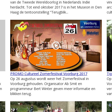
van de Tweede Wereldoorlog in Nederlands Indië
vin
herdacht. Tot eind oktober 2017 is in het Museon in Den
arc
Haag de tentoonstelling “Terugblik...
cul
PROMO Cultureel Zomerfestival Voorburg 2017
Ti
Op 26 augustus wordt weer het Zomerfestival in
Op
n
Voorburg gehouden. Organisator Ab Smit en
Vo
en
programmeur Bert Winter geven meer informatie en
ver
blikken terug.
van