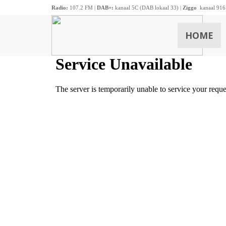
Radio:
107.2 FM |
DAB+:
kanaal 5C (DAB lokaal 33) |
Ziggo
kanaal 916
HOME
ZOEKEN