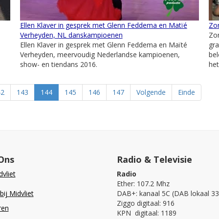
Ellen Klaver in gesprek met Glenn Feddema en Matïé
Zon
Verheyden, NL danskampioenen
Zon
Ellen Klaver in gesprek met Glenn Feddema en Maïté
gra
Verheyden, meervoudig Nederlandse kampioenen,
bel
show- en tiendans 2016.
het
42
143
144
145
146
147
Volgende
Einde
Ons
Radio & Televisie
vliet
Radio
Ether: 107.2 Mhz
ij Midvliet
DAB+: kanaal 5C (DAB lokaal 33
Ziggo digitaal: 916
ren
KPN digitaal: 1189