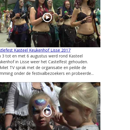
tlefest Kasteel Keukenhof Lisse 2017
 3 tot en met 6 augustus werd rond Kasteel
kenhof in Lisse weer het Castelfest gehouden.
vliet TV sprak met de organisatie en peilde de
mming onder de festivalbezoekers en probeerde...