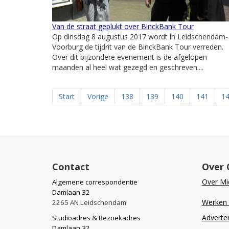
Van de straat geplukt over BinckBank Tour
Op dinsdag 8 augustus 2017 wordt in Leidschendam-
Voorburg de tijdrit van de BinckBank Tour verreden.
Over dit bijzondere evenement is de afgelopen
maanden al heel wat gezegd en geschreven....
Start
Vorige
138
139
140
141
1
Contact
Over 
Over Mid
Algemene correspondentie
Damlaan 32
Werken b
2265 AN Leidschendam
Adverte
Studioadres & Bezoekadres
Damlaan 32