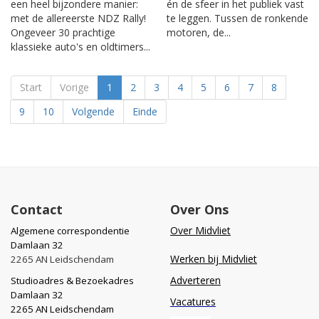
een heel bijzondere manier:
én de sfeer in het publiek vast
met de allereerste NDZ Rally!
te leggen. Tussen de ronkende
Ongeveer 30 prachtige
motoren, de...
klassieke auto's en oldtimers...
Start
Vorige
1
2
3
4
5
6
7
8
9
10
Volgende
Einde
Contact
Over Ons
Over Midvliet
Algemene correspondentie
Damlaan 32
Werken bij Midvliet
2265 AN Leidschendam
Adverteren
Studioadres & Bezoekadres
Damlaan 32
Vacatures
2265 AN Leidschendam