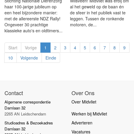
Stichting Nationale Dierenzorg
Wilsveen! Midvliet was erbij om
haar 100-jarige jubileum op
al het geweld op de baan én
een heel bijzondere manier:
de sfeer in het publiek vast te
met de allereerste NDZ Rally!
leggen. Tussen de ronkende
Ongeveer 30 prachtige
motoren, de...
klassieke auto's en oldtimers...
Start
Vorige
1
2
3
4
5
6
7
8
9
10
Volgende
Einde
Contact
Over Ons
Over Midvliet
Algemene correspondentie
Damlaan 32
Werken bij Midvliet
2265 AN Leidschendam
Adverteren
Studioadres & Bezoekadres
Damlaan 32
Vacatures