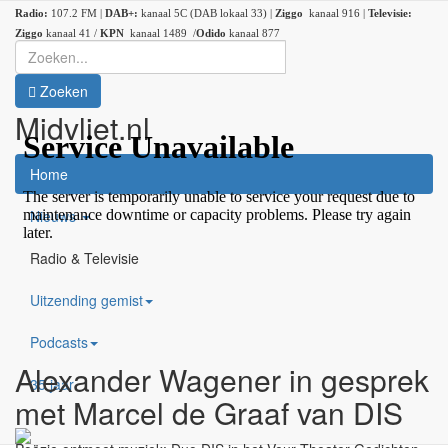
Radio:
107.2 FM |
DAB+:
kanaal 5C (DAB lokaal 33) |
Ziggo
kanaal 916 |
Televisie:
Ziggo
kanaal 41 /
KPN
kanaal 1489 /
Odido
kanaal 877
Zoeken
Midvliet.nl
×
Home
Nieuws
Radio & Televisie
Uitzending gemist
Podcasts
Alexander Wagener in gesprek
35 jaar
met Marcel de Graaf van DIS