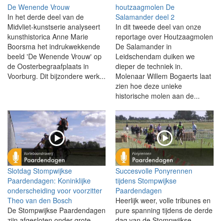
De Wenende Vrouw
houtzaagmolen De
In het derde deel van de
Salamander deel 2
Midvliet-kunstserie analyseert
In dit tweede deel van onze
kunsthistorica Anne Marie
reportage over Houtzaagmolen
Boorsma het indrukwekkende
De Salamander in
beeld 'De Wenende Vrouw' op
Leidschendam duiken we
de Oosterbegraafplaats in
dieper de techniek in.
Voorburg. Dit bijzondere werk...
Molenaar Willem Bogaerts laat
zien hoe deze unieke
historische molen aan de...
Slotdag Stompwijkse
Succesvolle Ponyrennen
Paardendagen: Koninklijke
tijdens Stompwijkse
onderscheiding voor voorzitter
Paardendagen
Theo van den Bosch
Heerlijk weer, volle tribunes en
De Stompwijkse Paardendagen
pure spanning tijdens de derde
zijn afgesloten onder grote
dag van de Stompwijkse