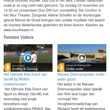
Poëzie ontmoet muziek: Duo DIS in het Veur Theater Gedichten
zoals je ze nog nooit hebt gehoord. Op zondag 23 november om
14:30 uur presenteert Duo DIS hun voorstelling 'Dis Continu' in
het Veur Theater. Zangeres Valérie Scheffer en de Voorburgse
gitarist Marcel de Graaf brengen een unieke muzikale reis waarin
de mooiste Nederlandse gedichten tot leven komen. Kaarten via
www.veurtheater.nl
Related Videos
Het Ultimate Kids Event van
Nieuwe Driemanspolder onder
SenW bij RKAVV
water gezet
Leidschendam
Het water in de Nieuwe
Het Ultimate Kids Event van
Driemanspolder staat tijdelijk
Sport en Welzijn (SenW) trok
een flink stuk hoger dan
woensdag veel jonge
normaal! Het
bezoekers naar
Hoogheemraadschap van
voetbalvereniging RKAVV. Het
Rijnland heeft de waterberging