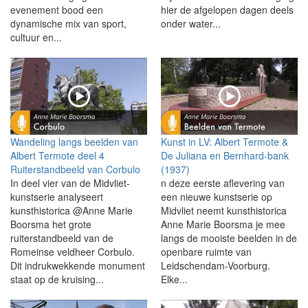
evenement bood een
hier de afgelopen dagen deels
dynamische mix van sport,
onder water...
cultuur en...
Wandeling langs beelden van
Kunst in LV: Albert Termote &
Albert Termote deel 4
De Juliana en Bernhard-bank
Ruiterstandbeeld van Corbulo
(1937)
In deel vier van de Midvliet-
n deze eerste aflevering van
kunstserie analyseert
een nieuwe kunstserie op
kunsthistorica @Anne Marie
Midvliet neemt kunsthistorica
Boorsma het grote
Anne Marie Boorsma je mee
ruiterstandbeeld van de
langs de mooiste beelden in de
Romeinse veldheer Corbulo.
openbare ruimte van
Dit indrukwekkende monument
Leidschendam-Voorburg.
staat op de kruising...
Elke...