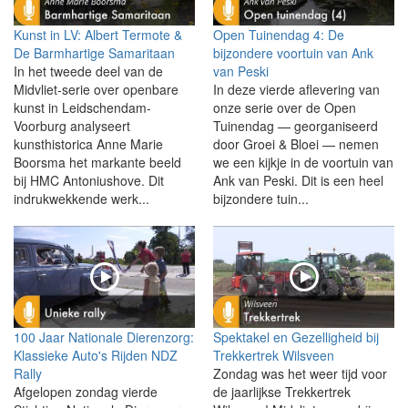
Kunst in LV: Albert Termote &
Open Tuinendag 4: De
De Barmhartige Samaritaan
bijzondere voortuin van Ank
In het tweede deel van de
van Peski
Midvliet-serie over openbare
In deze vierde aflevering van
kunst in Leidschendam-
onze serie over de Open
Voorburg analyseert
Tuinendag — georganiseerd
kunsthistorica Anne Marie
door Groei & Bloei — nemen
Boorsma het markante beeld
we een kijkje in de voortuin van
bij HMC Antoniushove. Dit
Ank van Peski. Dit is een heel
indrukwekkende werk...
bijzondere tuin...
100 Jaar Nationale Dierenzorg:
Spektakel en Gezelligheid bij
Klassieke Auto's Rijden NDZ
Trekkertrek Wilsveen
Rally
Zondag was het weer tijd voor
Afgelopen zondag vierde
de jaarlijkse Trekkertrek