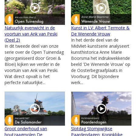
Natuurlijk evenwicht in de
Kunst in LV: Albert Termote &
voortuin van Ank van Peski
De Wenende Vrouw
(Deel 2)
In het derde deel van de
In dit tweede deel van onze
Midvliet-kunstserie analyseert
serie over de Open Tuinendag
kunsthistorica Anne Marie
(georganiseerd door Groei &
Boorsma het indrukwekkende
Bloei) kijken we verder in de
beeld 'De Wenende Vrouw' op
voortuin van Ank van Peski.
de Oosterbegraafplaats in
Wat direct opvalt is het
Voorburg. Dit bijzondere
perfecte natuurlijke...
werk...
Groot onderhoud van
Slotdag Stompwijkse
houtzaagmolen De
Paardendagen: Koninklijke