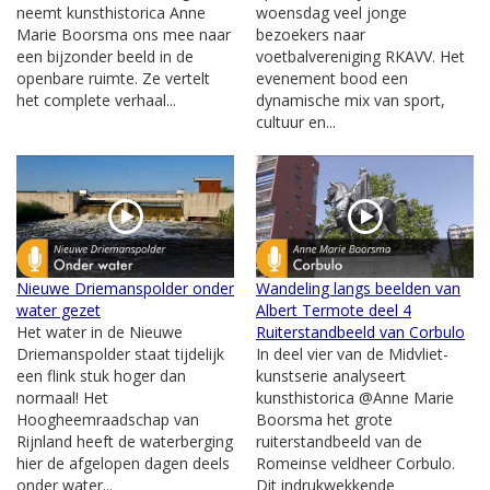
neemt kunsthistorica Anne
woensdag veel jonge
Marie Boorsma ons mee naar
bezoekers naar
een bijzonder beeld in de
voetbalvereniging RKAVV. Het
openbare ruimte. Ze vertelt
evenement bood een
het complete verhaal...
dynamische mix van sport,
cultuur en...
Nieuwe Driemanspolder onder
Wandeling langs beelden van
water gezet
Albert Termote deel 4
Het water in de Nieuwe
Ruiterstandbeeld van Corbulo
Driemanspolder staat tijdelijk
In deel vier van de Midvliet-
een flink stuk hoger dan
kunstserie analyseert
normaal! Het
kunsthistorica @Anne Marie
Hoogheemraadschap van
Boorsma het grote
Rijnland heeft de waterberging
ruiterstandbeeld van de
hier de afgelopen dagen deels
Romeinse veldheer Corbulo.
onder water...
Dit indrukwekkende