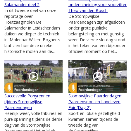
Salamander deel 2
onderscheiding voor voorzitter
In dit tweede deel van onze
Theo van den Bosch
reportage over
De Stompwijkse
Houtzaagmolen De
Paardendagen zijn afgesloten
Salamander in Leidschendam
onder grote publieke
duiken we dieper de techniek
belangstelling en met gunstig
in. Molenaar Willem Bogaerts
weer. De vierde slotdag stond
laat zien hoe deze unieke
in het teken van een bijzonder
historische molen aan de...
officieel moment op het...
Succesvolle Ponyrennen
Stompwijkse Paardendagen:
tijdens Stompwijkse
Paardensport en Landleven
Paardendagen
Fair (Dag 2)
Heerlijk weer, volle tribunes en
Sport en lokale gezelligheid
pure spanning tijdens de derde
kwamen samen tijdens de
dag van de Stompwijkse
tweede dag van
Paardendagen! Het publiek
de Stompwijkse