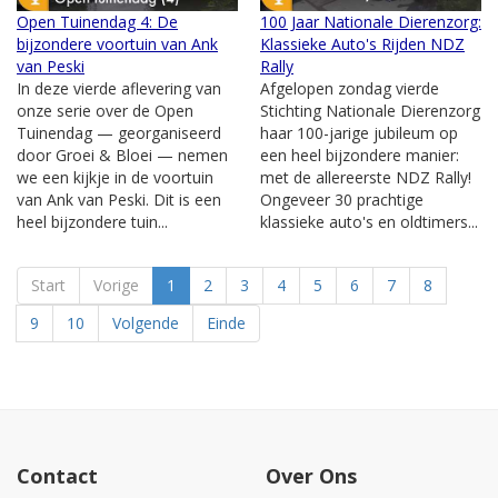
Open Tuinendag 4: De
100 Jaar Nationale Dierenzorg:
bijzondere voortuin van Ank
Klassieke Auto's Rijden NDZ
van Peski
Rally
In deze vierde aflevering van
Afgelopen zondag vierde
onze serie over de Open
Stichting Nationale Dierenzorg
Tuinendag — georganiseerd
haar 100-jarige jubileum op
door Groei & Bloei — nemen
een heel bijzondere manier:
we een kijkje in de voortuin
met de allereerste NDZ Rally!
van Ank van Peski. Dit is een
Ongeveer 30 prachtige
heel bijzondere tuin...
klassieke auto's en oldtimers...
Start
Vorige
1
2
3
4
5
6
7
8
9
10
Volgende
Einde
Contact
Over Ons