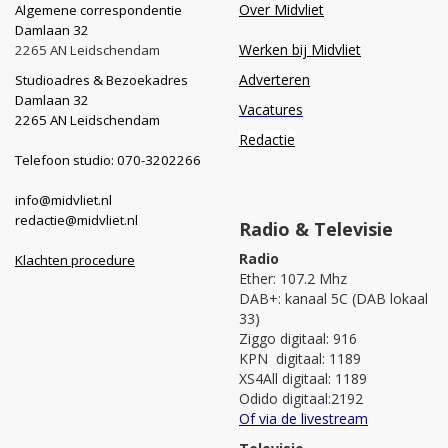
Over Midvliet
Algemene correspondentie
Damlaan 32
Werken bij Midvliet
2265 AN Leidschendam
Adverteren
Studioadres & Bezoekadres
Damlaan 32
Vacatures
2265 AN Leidschendam
Redactie
Telefoon studio: 070-3202266
info@midvliet.nl
redactie@midvliet.nl
Radio & Televisie
Radio
Klachten procedure
Ether: 107.2 Mhz
DAB+: kanaal 5C (DAB lokaal
33)
Ziggo digitaal: 916
KPN digitaal: 1189
XS4All digitaal: 1189
Odido digitaal:2192
Of via de livestream