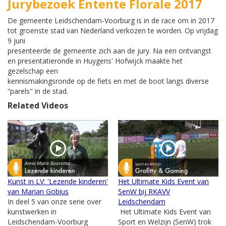
Jurybezoek Entente Florale 2017
De gemeente Leidschendam-Voorburg is in de race om in 2017
tot groenste stad van Nederland verkozen te worden. Op vrijdag
9 juni
presenteerde de gemeente zich aan de jury. Na een ontvangst
en presentatieronde in Huygens' Hofwijck maakte het
gezelschap een
kennismakingsronde op de fiets en met de boot langs diverse
“parels" in de stad.
Related Videos
Kunst in LV: 'Lezende kinderen'
Het Ultimate Kids Event van
van Marian Gobius
SenW bij RKAVV
In deel 5 van onze serie over
Leidschendam
kunstwerken in
Het Ultimate Kids Event van
Leidschendam-Voorburg
Sport en Welzijn (SenW) trok