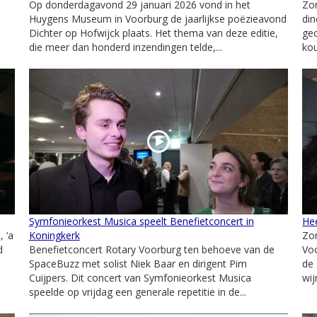
Op donderdagavond 29 januari 2026 vond in het
Zon
-
Huygens Museum in Voorburg de jaarlijkse poëzieavond
din
Dichter op Hofwijck plaats. Het thema van deze editie,
geo
die meer dan honderd inzendingen telde,...
ko
Symfonieorkest Musica speelt Benefietconcert in
He
 ‘a
Koningkerk
Zon
d
Benefietconcert Rotary Voorburg ten behoeve van de
Voo
SpaceBuzz met solist Niek Baar en dirigent Pim
de 
Cuijpers. Dit concert van Symfonieorkest Musica
wij
speelde op vrijdag een generale repetitie in de...