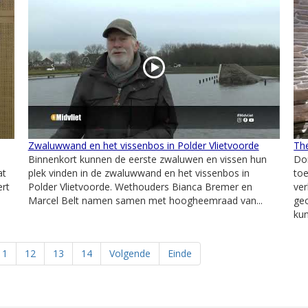
Zwaluwwand en het vissenbos in Polder Vlietvoorde
Th
Binnenkort kunnen de eerste zwaluwen en vissen hun
Don
at
plek vinden in de zwaluwwand en het vissenbos in
to
ert
Polder Vlietvoorde. Wethouders Bianca Bremer en
ve
Marcel Belt namen samen met hoogheemraad van...
ge
kun
11
12
13
14
Volgende
Einde