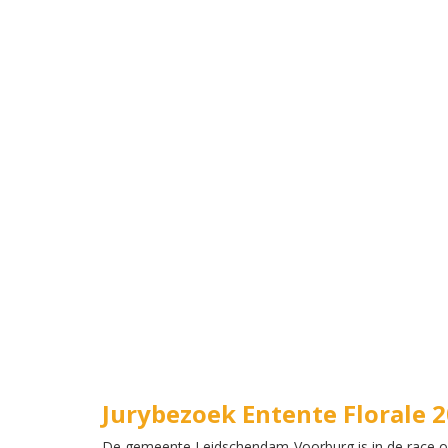
Jurybezoek Entente Florale 
De gemeente Leidschendam-Voorburg is in de race om