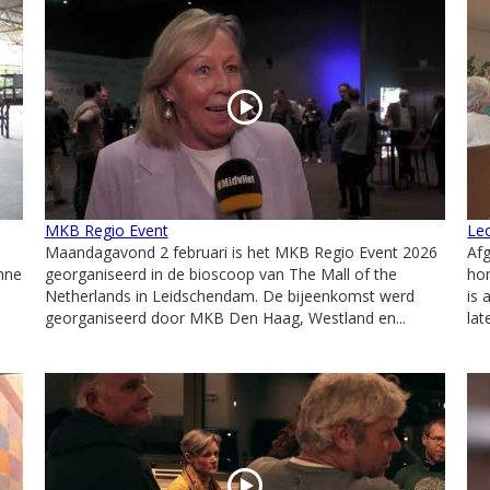
MKB Regio Event
Le
Maandagavond 2 februari is het MKB Regio Event 2026
Af
nne
georganiseerd in de bioscoop van The Mall of the
hon
Netherlands in Leidschendam. De bijeenkomst werd
is 
georganiseerd door MKB Den Haag, Westland en...
lat