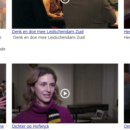
Denk en doe mee Leidschendam-Zuid
He
e
Denk en doe mee Leidschendam-Zuid
He
nde
ne
Dichter op Hofwijck
Din