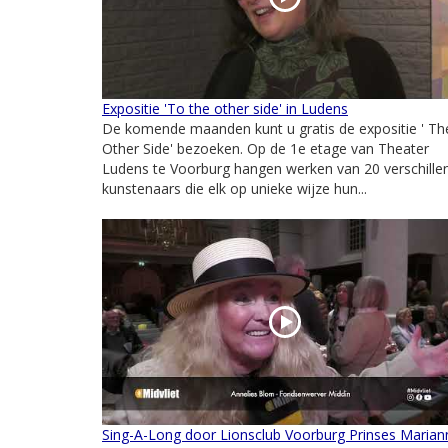
Expositie 'To the other side' in Ludens
De komende maanden kunt u gratis de expositie ' Th
Other Side' bezoeken. Op de 1e etage van Theater
Ludens te Voorburg hangen werken van 20 verschille
kunstenaars die elk op unieke wijze hun...
Sing-A-Long door Lionsclub Voorburg Prinses Marian