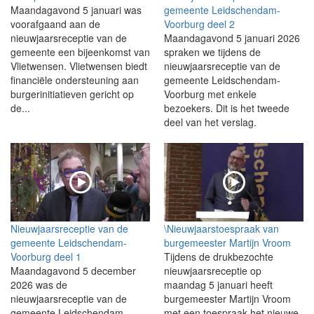
Maandagavond 5 januari was
gemeente Leidschendam-
voorafgaand aan de
Voorburg deel 2
nieuwjaarsreceptie van de
Maandagavond 5 januari 2026
gemeente een bijeenkomst van
spraken we tijdens de
Vlietwensen. Vlietwensen biedt
nieuwjaarsreceptie van de
financiële ondersteuning aan
gemeente Leidschendam-
burgerinitiatieven gericht op
Voorburg met enkele
de...
bezoekers. Dit is het tweede
deel van het verslag.
Nieuwjaarsreceptie van de
\Nieuwjaarstoespraak van
gemeente Leidschendam-
burgemeester Martijn Vroom
Voorburg deel 1
Tijdens de drukbezochte
Maandagavond 5 december
nieuwjaarsreceptie op
2026 was de
maandag 5 januari heeft
nieuwjaarsreceptie van de
burgemeester Martijn Vroom
gemeente Leidschendam-
met een toespraak het nieuwe