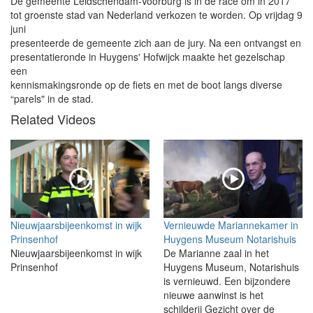
De gemeente Leidschendam-Voorburg is in de race om in 2017
tot groenste stad van Nederland verkozen te worden. Op vrijdag 9
juni
presenteerde de gemeente zich aan de jury. Na een ontvangst en
presentatieronde in Huygens' Hofwijck maakte het gezelschap
een
kennismakingsronde op de fiets en met de boot langs diverse
“parels" in de stad.
Related Videos
Nieuwjaarsbijeenkomst in wijk
Vernieuwde Mariannekamer in
Prinsenhof
Huygens Museum Notarishuis
Nieuwjaarsbijeenkomst in wijk
De Marianne zaal in het
Prinsenhof
Huygens Museum, Notarishuis
is vernieuwd. Een bijzondere
nieuwe aanwinst is het
schilderij Gezicht over de