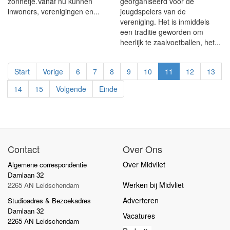
zonnetje.Vanaf nu kunnen
georganiseerd voor de
inwoners, verenigingen en...
jeugdspelers van de
vereniging. Het is inmiddels
een traditie geworden om
heerlijk te zaalvoetballen, het...
Start
Vorige
6
7
8
9
10
11
12
13
14
15
Volgende
Einde
Contact
Over Ons
Over Midvliet
Algemene correspondentie
Damlaan 32
Werken bij Midvliet
2265 AN Leidschendam
Adverteren
Studioadres & Bezoekadres
Damlaan 32
Vacatures
2265 AN Leidschendam