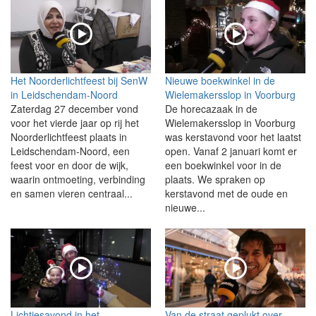
Het Noorderlichtfeest bij SenW
Nieuwe boekwinkel in de
in Leidschendam-Noord
Wielemakersslop in Voorburg
Zaterdag 27 december vond
De horecazaak in de
voor het vierde jaar op rij het
Wielemakersslop in Voorburg
Noorderlichtfeest plaats in
was kerstavond voor het laatst
Leidschendam-Noord, een
open. Vanaf 2 januari komt er
feest voor en door de wijk,
een boekwinkel voor in de
waarin ontmoeting, verbinding
plaats. We spraken op
en samen vieren centraal...
kerstavond met de oude en
nieuwe...
Lichtjesavond in het
Van de straat geplukt over