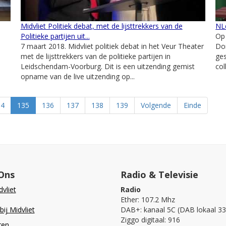
Midvliet Politiek debat, met de lijsttrekkers van de
NL
Politieke partijen uit...
Op
7 maart 2018. Midvliet politiek debat in het Veur Theater
Do
met de lijsttrekkers van de politieke partijen in
ges
Leidschendam-Voorburg. Dit is een uitzending gemist
co
opname van de live uitzending op...
34
135
136
137
138
139
Volgende
Einde
Ons
Radio & Televisie
vliet
Radio
Ether: 107.2 Mhz
ij Midvliet
DAB+: kanaal 5C (DAB lokaal 33
Ziggo digitaal: 916
ren