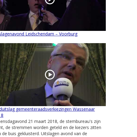
tslagenavond Leidschendam – Voorburg
nduitslag gemeenteraadsverkiezingen Wassenaar
18
ensdagavond 21 maart 2018, de stembureau's zijn
ht, de stremmen worden geteld en de kiezers zitten
 de buis gekluisterd. Uitslagen avond van de