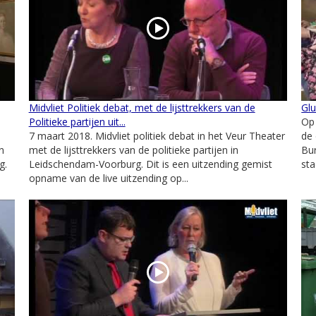
Midvliet Politiek debat, met de lijsttrekkers van de
Glu
Politieke partijen uit...
Op
7 maart 2018. Midvliet politiek debat in het Veur Theater
de 
n
met de lijsttrekkers van de politieke partijen in
Bur
g.
Leidschendam-Voorburg. Dit is een uitzending gemist
sta
opname van de live uitzending op...