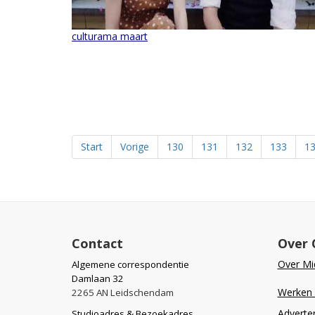
culturama maart
Start
Vorige
130
131
132
133
1
Contact
Over 
Over Mid
Algemene correspondentie
Damlaan 32
Werken b
2265 AN Leidschendam
Adverte
Studioadres & Bezoekadres