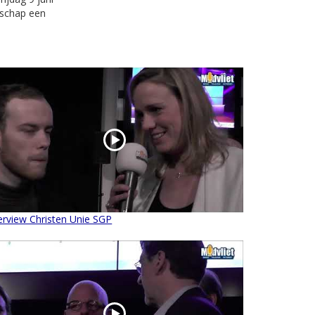
lschap een
erview Christen Unie SGP