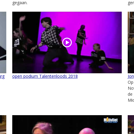
gegaan.
gem
urg
open podium Talentenloods 2018
Jo
Op
Nov
de 
Mid