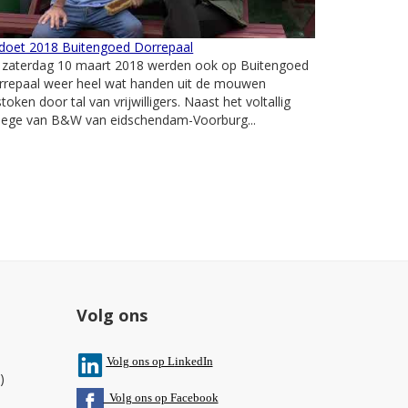
doet 2018 Buitengoed Dorrepaal
 zaterdag 10 maart 2018 werden ook op Buitengoed
rrepaal weer heel wat handen uit de mouwen
token door tal van vrijwilligers. Naast het voltallig
llege van B&W van eidschendam-Voorburg...
Volg ons
V
olg ons op L
inkedIn
)
Volg ons op Facebook