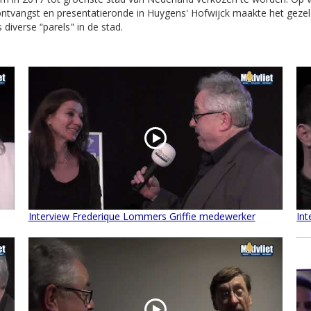
ontvangst en presentatieronde in Huygens' Hofwijck maakte het geze
diverse “parels" in de stad.
Interview Frederique Lommers Griffie medewerker
Int