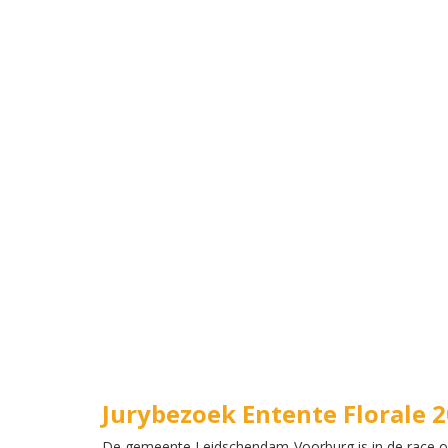
Jurybezoek Entente Florale 
De gemeente Leidschendam-Voorburg is in de race om