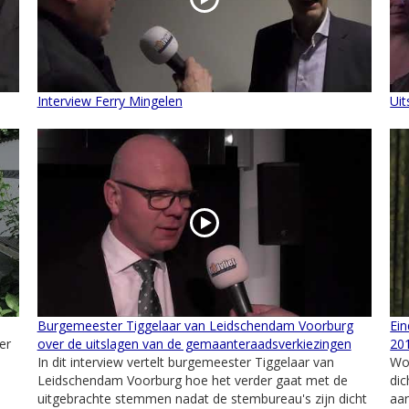
Interview Ferry Mingelen
Ui
Burgemeester Tiggelaar van Leidschendam Voorburg
Ei
er
over de uitslagen van de gemaanteraadsverkiezingen
20
In dit interview vertelt burgemeester Tiggelaar van
Wo
Leidschendam Voorburg hoe het verder gaat met de
dic
uitgebrachte stemmen nadat de stembureau's zijn dicht
aan