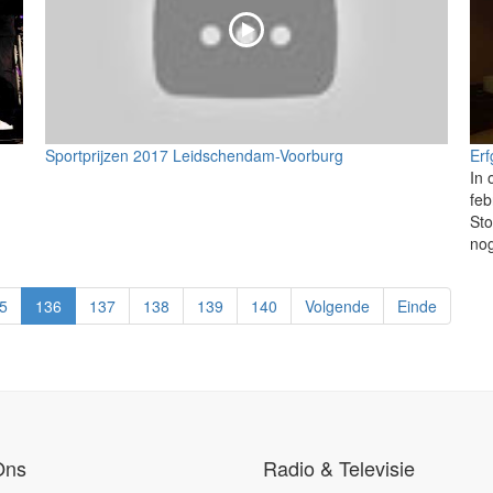
Sportprijzen 2017 Leidschendam-Voorburg
Erf
In 
feb
Sto
nog
5
136
137
138
139
140
Volgende
Einde
Ons
Radio & Televisie