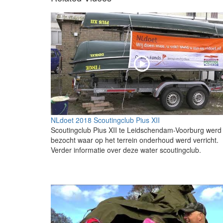
NLdoet 2018 Scoutingclub Pius XII
Scoutingclub Pius XII te Leidschendam-Voorburg werd
bezocht waar op het terrein onderhoud werd verricht.
Verder informatie over deze water scoutingclub.