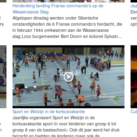
Herdenking landing Franse commando's op de
Ja
Wassenaarse Slag
Een
d
Afgelopen dinsdag werden onder Siberische
van
rs
omstandigheden de 6 Franse commando's herdacht, die
opt
in februari 1944 omkwamen aan de Wassenaarse
slag.Loco burgemeester Bert Doorn en kolonel Sylvain...
Sport en Welzijn in de korkusvakantie
Cu
Jaarlijks organiseert Sport en Welzijn in de
e
korkusvakantie sport-In voor kinderen van groep 6 tot
n
groep 8 van de basisschool> Ook dit jaar werd het druk
bezocht en hadden de kinderen maar ook de...