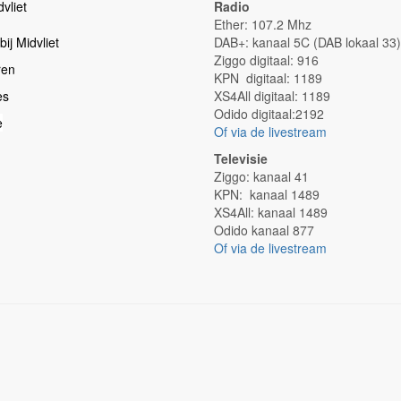
vliet
Radio
Ether: 107.2 Mhz
ij Midvliet
DAB+: kanaal 5C (DAB lokaal 33)
Ziggo digitaal: 916
ren
KPN digitaal: 1189
es
XS4All digitaal: 1189
Odido digitaal:2192
e
Of via de livestream
Televisie
Ziggo: kanaal 41
KPN: kanaal 1489
XS4All: kanaal 1489
Odido kanaal 877
Of via de livestream