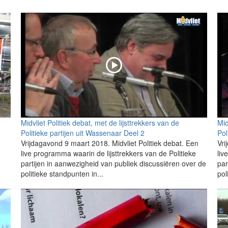
Midvliet Politiek debat, met de lijsttrekkers van de
Mid
Politieke partijen uit Wassenaar Deel 2
Pol
Vrijdagavond 9 maart 2018. Midvliet Politiek debat. Een
Vri
live programma waarin de lijsttrekkers van de Politieke
liv
partijen in aanwezigheid van publiek discussiëren over de
par
politieke standpunten in...
pol