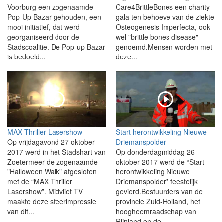
Voorburg een zogenaamde
Care4BrittleBones een charity
Pop-Up Bazar gehouden, een
gala ten behoeve van de ziekte
mooi initiatief, dat werd
Osteogenesis Imperfecta, ook
georganiseerd door de
wel "brittle bones disease"
Stadscoalitie. De Pop-up Bazar
genoemd.Mensen worden met
is bedoeld...
deze...
MAX Thriller Lasershow
Start herontwikkeling Nieuwe
Op vrijdagavond 27 oktober
Driemanspolder
2017 werd in het Stadshart van
Op donderdagmiddag 26
Zoetermeer de zogenaamde
oktober 2017 werd de “Start
"Halloween Walk" afgesloten
herontwikkeling Nieuwe
met de “MAX Thriller
Driemanspolder” feestelijk
Lasershow”. Midvliet TV
gevierd.Bestuurders van de
maakte deze sfeerimpressie
provincie Zuid-Holland, het
van dit...
hoogheemraadschap van
Rijnland en de...