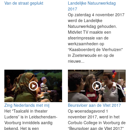
Van de straat geplukt
Landelijke Natuurwerkdag
2017
Op zaterdag 4 november 2017
werd de Landelijke
Natuurwerkdag gehouden.
Midvliet TV maakte een
sfeerimpressie van de
werkzaamheden op
“Kaasboerderij de Vierhuizen"
in Zoeterwoude en op de
nieuwe...
Zing Nederlands met mij
Beursvloer aan de Vliet 2017
Het "Taalcafé in theater
Op woensdagavond 1
Ludens” is in Leidschendam-
november 2017, werd in het
Voorburg inmiddels aardig
Corbulo College in Voorburg de
bekend. Het is een
“Beursvloer aan de Vliet 2017”