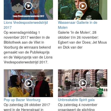
Lions Vredesposterwedstrijd
Wassenaar Gallerie in de
2017
Molen
Op woensdagmiddag 1
Galerie 'In de Molen', 28
november 2017 werden in de
oktober t/m 26 november:
Bibliotheek aan de Vliet in
Egbert van der Does; Jet Mous
Voorburg de winnaars bekend
en Dick van der
gemaakt van de Publieksprijs
en de Vakjuryprijs van de Lions
Vredesposterwedstrijd 2017.
Pop up Bazar Voorburg
Unbreakable Spirit gala
Op zaterdag 28 oktober 2017
Op zaterdag 4 november
werd in de Herenstraat in
organiseert de stichting