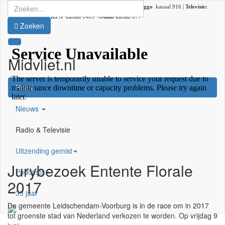
Radio:
107.2 FM |
DAB+:
kanaal 5C (DAB lokaal 33) |
Ziggo
kanaal 916 |
Televisie:
Ziggo
kanaal 41 /
KPN
kanaal 1489 /
Odido
kanaal 877
Zoeken
Midvliet.nl
×
Home
Nieuws
Radio & Televisie
Uitzending gemist
Jurybezoek Entente Florale
Podcasts
2017
35 jaar
De gemeente Leidschendam-Voorburg is in de race om in 2017
tot groenste stad van Nederland verkozen te worden. Op vrijdag 9