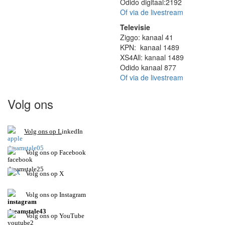
Odido digitaal:2192
Of via de livestream
Televisie
Ziggo: kanaal 41
KPN: kanaal 1489
XS4All: kanaal 1489
Odido kanaal 877
Of via de livestream
Volg ons
V
olg ons op L
inkedIn
Volg ons op Facebook
Volg ons op X
Volg ons op Instagram
Volg
ons op
YouTube