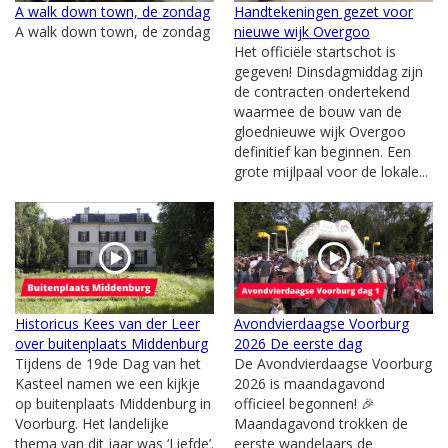
A walk down town, de zondag
Handtekeningen gezet voor
A walk down town, de zondag
nieuwe wijk Overgoo
Het officiële startschot is
gegeven! Dinsdagmiddag zijn
de contracten ondertekend
waarmee de bouw van de
gloednieuwe wijk Overgoo
definitief kan beginnen. Een
grote mijlpaal voor de lokale...
Historicus Kees van der Leer
Avondvierdaagse Voorburg
over buitenplaats Middenburg
2026 De eerste dag
Tijdens de 19de Dag van het
De Avondvierdaagse Voorburg
Kasteel namen we een kijkje
2026 is maandagavond
op buitenplaats Middenburg in
officieel begonnen! 🎉
Voorburg. Het landelijke
Maandagavond trokken de
thema van dit jaar was ‘Liefde’.
eerste wandelaars de