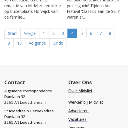
redactie van Midvliet een kijkje
gezelligheid! Tijdens het
op buitenplaats Hofwijck van
festival ‘Classics aan de Sluis’
de familie...
waren er...
Start
Vorige
1
2
3
4
5
6
7
8
9
10
Volgende
Einde
Contact
Over Ons
Over Midvliet
Algemene correspondentie
Damlaan 32
Werken bij Midvliet
2265 AN Leidschendam
Adverteren
Studioadres & Bezoekadres
Damlaan 32
Vacatures
2265 AN Leidschendam
Redactie