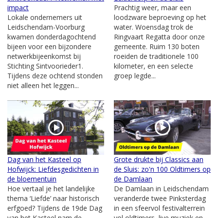
impact
Prachtig weer, maar een
Lokale ondernemers uit
loodzware beproeving op het
Leidschendam-Voorburg
water. Woensdag trok de
kwamen donderdagochtend
Ringvaart Regatta door onze
bijeen voor een bijzondere
gemeente. Ruim 130 boten
netwerkbijeenkomst bij
roeiden de traditionele 100
Stichting Sintvoorieder1.
kilometer, en een selecte
Tijdens deze ochtend stonden
groep legde...
niet alleen het leggen...
Dag van het Kasteel op
Grote drukte bij Classics aan
Hofwijck: Liefdesgedichten in
de Sluis: zo'n 100 Oldtimers op
de bloementuin
de Damlaan
Hoe vertaal je het landelijke
De Damlaan in Leidschendam
thema ‘Liefde’ naar historisch
veranderde twee Pinksterdag
erfgoed? Tijdens de 19de Dag
in een sfeervol festivalterrein
van het Kasteel nam de
vol oldtimers, live muziek en