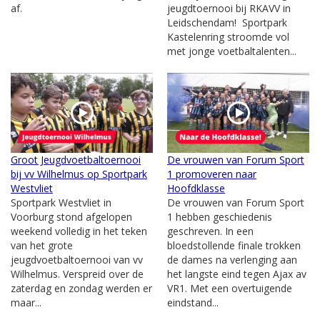
af.
jeugdtoernooi bij RKAVV in
Leidschendam! Sportpark
Kastelenring stroomde vol
met jonge voetbaltalenten...
Groot Jeugdvoetbaltoernooi
De vrouwen van Forum Sport
bij vv Wilhelmus op Sportpark
1 promoveren naar
Westvliet
Hoofdklasse
Sportpark Westvliet in
De vrouwen van Forum Sport
Voorburg stond afgelopen
1 hebben geschiedenis
weekend volledig in het teken
geschreven. In een
van het grote
bloedstollende finale trokken
jeugdvoetbaltoernooi van vv
de dames na verlenging aan
Wilhelmus. Verspreid over de
het langste eind tegen Ajax av
zaterdag en zondag werden er
VR1. Met een overtuigende
maar...
eindstand...