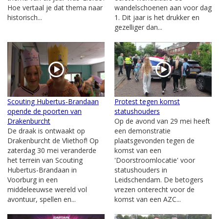
Hoe vertaal je dat thema naar
wandelschoenen aan voor dag
historisch...
1. Dit jaar is het drukker en
gezelliger dan...
Scouting Hubertus-Brandaan
Protest tegen komst
opende de poorten van
statushouders
Drakenburcht
Op de avond van 29 mei heeft
De draak is ontwaakt op
een demonstratie
Drakenburcht de Vliethof! Op
plaatsgevonden tegen de
zaterdag 30 mei veranderde
komst van een
het terrein van Scouting
'Doorstroomlocatie' voor
Hubertus-Brandaan in
statushouders in
Voorburg in een
Leidschendam. De betogers
middeleeuwse wereld vol
vrezen onterecht voor de
avontuur, spellen en...
komst van een AZC...