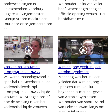
onderscheidingen in
Wethouder Philip van Veller
Leidschendam-Voorburg
heeft woensdagmiddag de
uitgereikt. Burgemeester
officiële opening verricht. Het
Martijn Vroom maakte een
hoofdkwartier is...
tour door onze gemeente om
de...
Zaalvoetbal vrouwen -
Wim de Jong geeft 40 jaar
Stompwijk '92 - RKAVV
Aerobic Gymlessen
Wij waren maandagavond in
Maandag was het 40 jaar
sporthal De Meerhorst bij de
geleden dat Wim de Jong in
zaalvoetbalwedstrijd
Sportcentrum De Fluit
Stompwijk '92 - RKAVV bij de
begonnen is met het geven
vrouwen. Wij vroegen ons af
van Aerobic Gymlessen.
hoe de beleving is van het
Wethouder van sport, Astrid
zaalvoetbal bij de vrouwen?
van Eekelen kwam langs om
Wim te feliciteren...