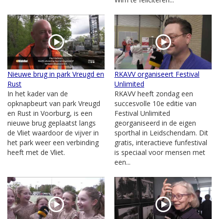
Nieuwe brug in park Vreugd en
RKAVV organiseert Festival
Rust
Unlimited
In het kader van de
RKAVV heeft zondag een
opknapbeurt van park Vreugd
succesvolle 10e editie van
en Rust in Voorburg, is een
Festival Unlimited
nieuwe brug geplaatst langs
georganiseerd in de eigen
de Vliet waardoor de vijver in
sporthal in Leidschendam. Dit
het park weer een verbinding
gratis, interactieve funfestival
heeft met de Vliet.
is speciaal voor mensen met
een...