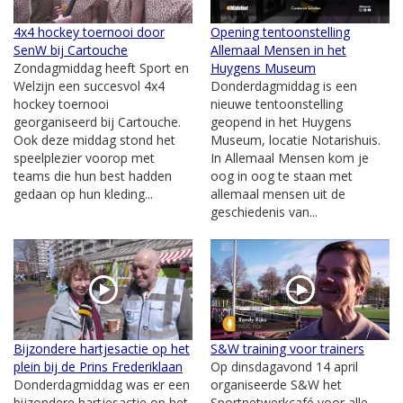
4x4 hockey toernooi door
Opening tentoonstelling
SenW bij Cartouche
Allemaal Mensen in het
Zondagmiddag heeft Sport en
Huygens Museum
Welzijn een succesvol 4x4
Donderdagmiddag is een
hockey toernooi
nieuwe tentoonstelling
georganiseerd bij Cartouche.
geopend in het Huygens
Ook deze middag stond het
Museum, locatie Notarishuis.
speelplezier voorop met
In Allemaal Mensen kom je
teams die hun best hadden
oog in oog te staan met
gedaan op hun kleding...
allemaal mensen uit de
geschiedenis van...
Bijzondere hartjesactie op het
S&W training voor trainers
plein bij de Prins Frederiklaan
Op dinsdagavond 14 april
Donderdagmiddag was er een
organiseerde S&W het
bijzondere hartjesactie op het
Sportnetwerkcafé voor alle