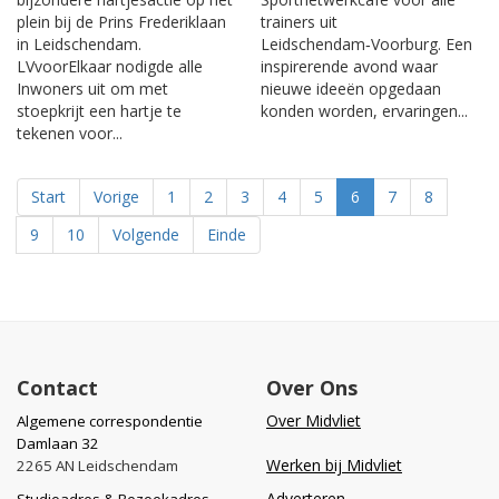
plein bij de Prins Frederiklaan
trainers uit
in Leidschendam.
Leidschendam‑Voorburg. Een
LVvoorElkaar nodigde alle
inspirerende avond waar
Inwoners uit om met
nieuwe ideeën opgedaan
stoepkrijt een hartje te
konden worden, ervaringen...
tekenen voor...
Start
Vorige
1
2
3
4
5
6
7
8
9
10
Volgende
Einde
Contact
Over Ons
Over Midvliet
Algemene correspondentie
Damlaan 32
Werken bij Midvliet
2265 AN Leidschendam
Adverteren
Studioadres & Bezoekadres