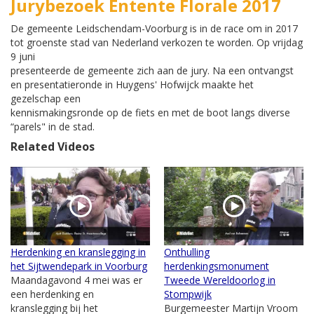
Jurybezoek Entente Florale 2017
De gemeente Leidschendam-Voorburg is in de race om in 2017
tot groenste stad van Nederland verkozen te worden. Op vrijdag
9 juni
presenteerde de gemeente zich aan de jury. Na een ontvangst
en presentatieronde in Huygens' Hofwijck maakte het
gezelschap een
kennismakingsronde op de fiets en met de boot langs diverse
“parels" in de stad.
Related Videos
Herdenking en kranslegging in
Onthulling
het Sijtwendepark in Voorburg
herdenkingsmonument
Maandagavond 4 mei was er
Tweede Wereldoorlog in
een herdenking en
Stompwijk
kranslegging bij het
Burgemeester Martijn Vroom