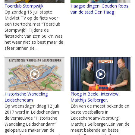
Toerclub Stompwijk
Haagse dingen: Gouden Roos
Op zondag 16 juli stapte
van de stad Den Haag
Midvliet TV op de fiets voor
een toertocht met “Toerclub
Stompwijk”. Tijdens de
fietstocht van zo’n 60 km was
het weer niet zo best maar de
sfeer binnen de...
Historische Wandeling
Ploeg in Beeld. Interview
Leidschendam
Matthijs Seilberger.
Op woensdagmiddag 12 juli
Eén van de meest bekende en
2017 werd in Leidschendam
beste voetballers in
de vernieuwde “Historische
Leidschendam-Voorburg,
Wandeling Leidschendam”
Matthijs Seilberger,Eén van de
gelopen.De maker van de
meest bekende en beste