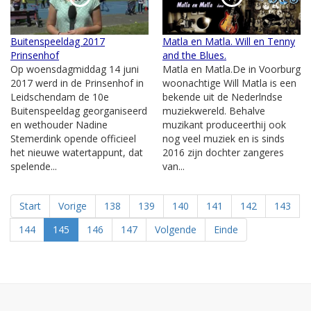
Buitenspeeldag 2017
Matla en Matla. Will en Tenny
Prinsenhof
and the Blues.
Op woensdagmiddag 14 juni
Matla en Matla.De in Voorburg
2017 werd in de Prinsenhof in
woonachtige Will Matla is een
Leidschendam de 10e
bekende uit de Nederlndse
Buitenspeeldag georganiseerd
muziekwereld. Behalve
en wethouder Nadine
muzikant produceerthij ook
Stemerdink opende officieel
nog veel muziek en is sinds
het nieuwe watertappunt, dat
2016 zijn dochter zangeres
spelende...
van...
Start
Vorige
138
139
140
141
142
143
144
145
146
147
Volgende
Einde