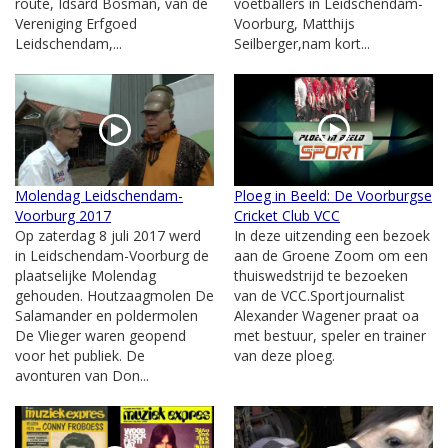
route, Idsard Bosman, van de
voetballers in Leidschendam-
Vereniging Erfgoed
Voorburg, Matthijs
Leidschendam,...
Seilberger,nam kort...
Molendag Leidschendam-
Ploeg in Beeld: De Voorburgse
Voorburg 2017
Cricket Club VCC
Op zaterdag 8 juli 2017 werd
In deze uitzending een bezoek
in Leidschendam-Voorburg de
aan de Groene Zoom om een
plaatselijke Molendag
thuiswedstrijd te bezoeken
gehouden. Houtzaagmolen De
van de VCC.Sportjournalist
Salamander en poldermolen
Alexander Wagener praat oa
De Vlieger waren geopend
met bestuur, speler en trainer
voor het publiek. De
van deze ploeg.
avonturen van Don...