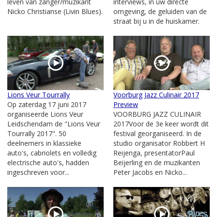
leven van zanger/muzikant
interviews, in uw directe
Nicko Christianse (Livin Blues).
omgeving, de geluiden van de
straat bij u in de huiskamer.
Lions Veur Tourrally
Voorburg Jazz Culinair 2017
Op zaterdag 17 juni 2017
Preview
organiseerde Lions Veur
VOORBURG JAZZ CULINAIR
Leidschendam de "Lions Veur
2017Voor de 3e keer wordt dit
Tourrally 2017". 50
festival georganiseerd. In de
deelnemers in klassieke
studio organisator Robbert H
auto's, cabriolets en volledig
Reijenga, presentatorPaul
electrische auto's, hadden
Beijerling en de muzikanten
ingeschreven voor...
Peter Jacobs en Nicko...