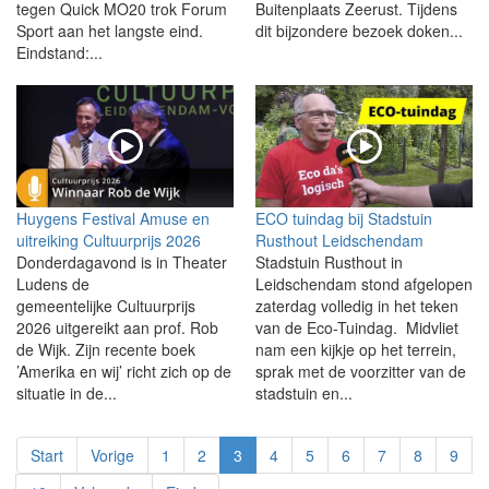
tegen Quick MO20 trok Forum
Buitenplaats Zeerust. Tijdens
Sport aan het langste eind.
dit bijzondere bezoek doken...
Eindstand:...
Huygens Festival Amuse en
ECO tuindag bij Stadstuin
uitreiking Cultuurprijs 2026
Rusthout Leidschendam
Donderdagavond is in Theater
Stadstuin Rusthout in
Ludens de
Leidschendam stond afgelopen
gemeentelijke Cultuurprijs
zaterdag volledig in het teken
2026 uitgereikt aan prof. Rob
van de Eco-Tuindag. Midvliet
de Wijk. Zijn recente boek
nam een kijkje op het terrein,
’Amerika en wij’ richt zich op de
sprak met de voorzitter van de
situatie in de...
stadstuin en...
Start
Vorige
1
2
3
4
5
6
7
8
9