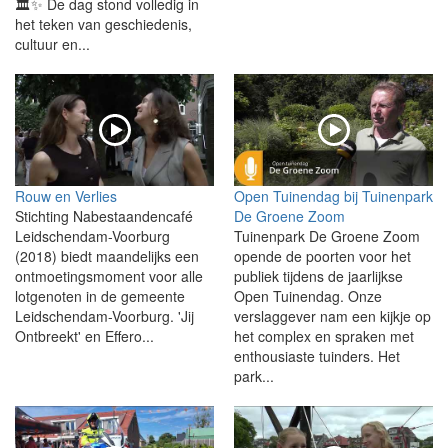
🏛️✨ De dag stond volledig in
het teken van geschiedenis,
cultuur en...
Rouw en Verlies
Open Tuinendag bij Tuinenpark
Stichting Nabestaandencafé
De Groene Zoom
Leidschendam-Voorburg
Tuinenpark De Groene Zoom
(2018) biedt maandelijks een
opende de poorten voor het
ontmoetingsmoment voor alle
publiek tijdens de jaarlijkse
lotgenoten in de gemeente
Open Tuinendag. Onze
Leidschendam-Voorburg. 'Jij
verslaggever nam een kijkje op
Ontbreekt' en Effero...
het complex en spraken met
enthousiaste tuinders. Het
park...