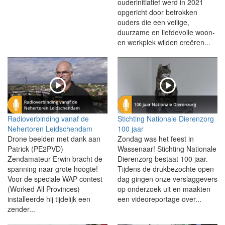
ouderinitiatief werd in 2021
opgericht door betrokken
ouders die een veilige,
duurzame en liefdevolle woon-
en werkplek wilden creëren...
Radioverbinding vanaf de
Stichting Nationale Dierenzorg
Nehertoren Leidschendam
100 jaar
Drone beelden met dank aan
Zondag was het feest in
Patrick (PE2PVD)
Wassenaar! Stichting Nationale
Zendamateur Erwin bracht de
Dierenzorg bestaat 100 jaar.
spanning naar grote hoogte!
Tijdens de drukbezochte open
Voor de speciale WAP contest
dag gingen onze verslaggevers
(Worked All Provinces)
op onderzoek uit en maakten
installeerde hij tijdelijk een
een videoreportage over...
zender...