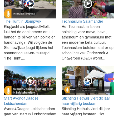
The Hunt in Stompwijk
Technasium Salamander
Klopjacht als jeugdactiviteit:
Het Technasium is een
lukt het de deelnemers om uit
opleiding voor mavo, havo,
handen te blijven van politie en
atheneum en gymnasium met
handhaving? Wij volgden de
een moderne bèta-cultuur.
Stompwijkse jeugd tijdens het
Technasium betekent dat er op
spannende kat-en-muisspel
school het vak Onderzoek &
'The Hunt'....
Ontwerpen (O&O) wordt...
Start Avond4Daagse
Stichting Hethuis viert dit jaar
Leidschendam
haar vijfjarig bestaan.
Avond4Daagse Leidschendam
Stichting Hethuis viert dit jaar
gaat van start in Leidschendam
haar vijfjarig bestaan. Het