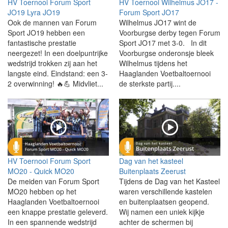
HV Toernooi Forum Sport
HV Toernooi Wilhelmus JO17 -
JO19 Lyra JO19
Forum Sport JO17
Ook de mannen van Forum
Wilhelmus JO17 wint de
Sport JO19 hebben een
Voorburgse derby tegen Forum
fantastische prestatie
Sport JO17 met 3-0. In dit
neergezet! In een doelpuntrijke
Voorburgse onderonsje bleek
wedstrijd trokken zij aan het
Wilhelmus tijdens het
langste eind. Eindstand: een 3-
Haaglanden Voetbaltoernooi
2 overwinning! 🔥💪 Midvliet...
de sterkste partij....
HV Toernooi Forum Sport
Dag van het kasteel
MO20 - Quick MO20
Buitenplaats Zeerust
De meiden van Forum Sport
Tijdens de Dag van het Kasteel
MO20 hebben op het
waren verschillende kastelen
Haaglanden Voetbaltoernooi
en buitenplaatsen geopend.
een knappe prestatie geleverd.
Wij namen een uniek kijkje
In een spannende wedstrijd
achter de schermen bij