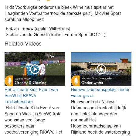
In dit Voorburgse onderonsje bleek Wilhelmus tijdens het
Haaglanden Voetbaltoernooi de sterkste partij. Midvliet Sport
sprak na afloop met:
Fabian Ireeuw (speler Wilhelmus)
Stefan van de Griendt (trainer Forum Sport JO17-1)
Related Videos
Het Ultimate Kids Event van
Nieuwe Driemanspolder onder
SenW bij RKAVV
water gezet
Leidschendam
Het water in de Nieuwe
Het Ultimate Kids Event van
Driemanspolder staat tijdelijk
Sport en Welzijn (SenW) trok
een flink stuk hoger dan
woensdag veel jonge
normaal! Het
bezoekers naar
Hoogheemraadschap van
voetbalvereniging RKAVV. Het
Rijnland heeft de waterberging