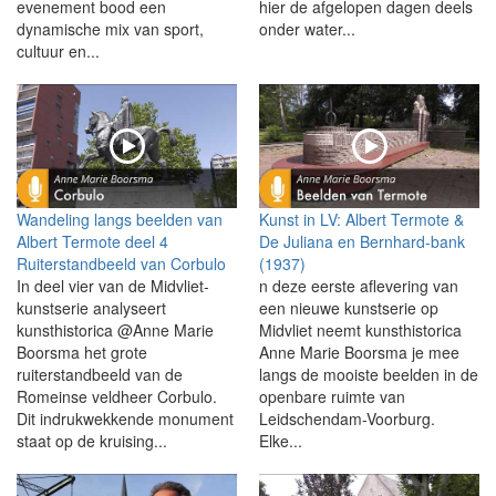
evenement bood een
hier de afgelopen dagen deels
dynamische mix van sport,
onder water...
cultuur en...
Wandeling langs beelden van
Kunst in LV: Albert Termote &
Albert Termote deel 4
De Juliana en Bernhard-bank
Ruiterstandbeeld van Corbulo
(1937)
In deel vier van de Midvliet-
n deze eerste aflevering van
kunstserie analyseert
een nieuwe kunstserie op
kunsthistorica @Anne Marie
Midvliet neemt kunsthistorica
Boorsma het grote
Anne Marie Boorsma je mee
ruiterstandbeeld van de
langs de mooiste beelden in de
Romeinse veldheer Corbulo.
openbare ruimte van
Dit indrukwekkende monument
Leidschendam-Voorburg.
staat op de kruising...
Elke...