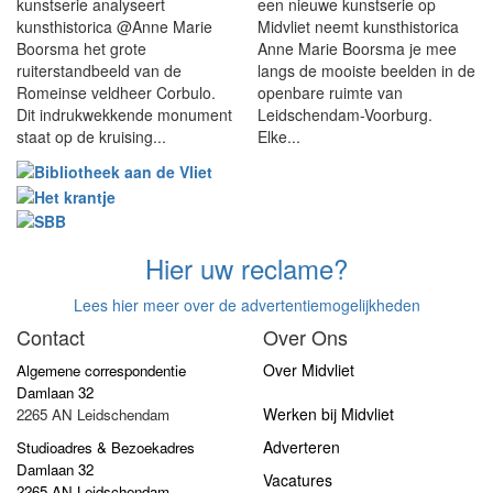
kunstserie analyseert
een nieuwe kunstserie op
kunsthistorica @Anne Marie
Midvliet neemt kunsthistorica
Boorsma het grote
Anne Marie Boorsma je mee
ruiterstandbeeld van de
langs de mooiste beelden in de
Romeinse veldheer Corbulo.
openbare ruimte van
Dit indrukwekkende monument
Leidschendam-Voorburg.
staat op de kruising...
Elke...
Hier uw reclame?
Lees hier meer over de advertentiemogelijkheden
Contact
Over Ons
Over Midvliet
Algemene correspondentie
Damlaan 32
Werken bij Midvliet
2265 AN Leidschendam
Adverteren
Studioadres & Bezoekadres
Damlaan 32
Vacatures
2265 AN Leidschendam