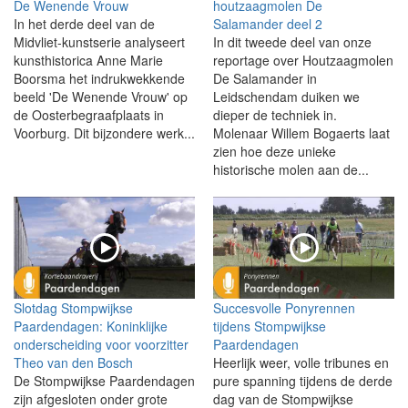
De Wenende Vrouw
houtzaagmolen De
In het derde deel van de
Salamander deel 2
Midvliet-kunstserie analyseert
In dit tweede deel van onze
kunsthistorica Anne Marie
reportage over Houtzaagmolen
Boorsma het indrukwekkende
De Salamander in
beeld 'De Wenende Vrouw' op
Leidschendam duiken we
de Oosterbegraafplaats in
dieper de techniek in.
Voorburg. Dit bijzondere werk...
Molenaar Willem Bogaerts laat
zien hoe deze unieke
historische molen aan de...
Slotdag Stompwijkse
Succesvolle Ponyrennen
Paardendagen: Koninklijke
tijdens Stompwijkse
onderscheiding voor voorzitter
Paardendagen
Theo van den Bosch
Heerlijk weer, volle tribunes en
De Stompwijkse Paardendagen
pure spanning tijdens de derde
zijn afgesloten onder grote
dag van de Stompwijkse