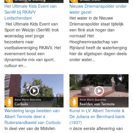
Het Ultimate Kids Event van
Nieuwe Driemanspolder onder
SenW bij RKAVV
water gezet
Leidschendam
Het water in de Nieuwe
Het Ultimate Kids Event van
Driemanspolder staat tijdelijk
Sport en Welzijn (SenW) trok
een flink stuk hoger dan
woensdag veel jonge
normaal! Het
bezoekers naar
Hoogheemraadschap van
voetbalvereniging RKAVV. Het
Rijnland heeft de waterberging
evenement bood een
hier de afgelopen dagen deels
dynamische mix van sport,
onder water...
cultuur en...
Wandeling langs beelden van
Kunst in LV: Albert Termote &
Albert Termote deel 4
De Juliana en Bernhard-bank
Ruiterstandbeeld van Corbulo
(1937)
In deel vier van de Midvliet-
n deze eerste aflevering van