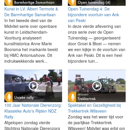
Kunst in LV: Albert Termote &
Open Tuinendag 4: De
De Barmhartige Samaritaan
bijzondere voortuin van Ank
In het tweede deel van de
van Peski
Midvliet-serie over openbare
In deze vierde aflevering van
kunst in Leidschendam-
onze serie over de Open
Voorburg analyseert
Tuinendag — georganiseerd
kunsthistorica Anne Marie
door Groei & Bloei — nemen
Boorsma het markante beeld
we een kijkje in de voortuin van
bij HMC Antoniushove. Dit
Ank van Peski. Dit is een heel
indrukwekkende werk...
bijzondere tuin...
100 Jaar Nationale Dierenzorg:
Spektakel en Gezelligheid bij
Klassieke Auto's Rijden NDZ
Trekkertrek Wilsveen
Rally
Zondag was het weer tijd voor
Afgelopen zondag vierde
de jaarlijkse Trekkertrek
Stichting Nationale Dierenzorg
Wilsveen! Midvliet was erbij om