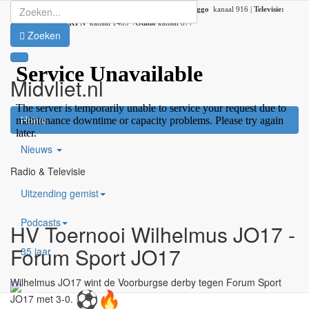
Radio:
107.2 FM |
DAB+:
kanaal 5C (DAB lokaal 33) |
Ziggo
kanaal 916 |
Televisie:
Ziggo
kanaal 41 /
KPN
kanaal 1489 /
Odido
kanaal 877
Zoeken
Midvliet.nl
×
Home
Nieuws
Radio & Televisie
Uitzending gemist
Podcasts
HV Toernooi Wilhelmus JO17 -
Forum Sport JO17
35 jaar
Wilhelmus JO17 wint de Voorburgse derby tegen Forum Sport
JO17 met 3-0.