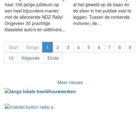
haar 100-jarige jubileum op
al het geweld op de baan én
een heel bijzondere manier:
de sfeer in het publiek vast te
met de allereerste NDZ Rally!
leggen. Tussen de ronkende
Ongeveer 30 prachtige
motoren, de...
klassieke auto's en oldtimers...
Start
Vorige
1
2
3
4
5
6
7
8
9
10
Volgende
Einde
Meer nieuws