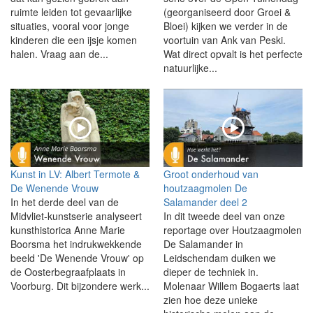
ruimte leiden tot gevaarlijke
(georganiseerd door Groei &
situaties, vooral voor jonge
Bloei) kijken we verder in de
kinderen die een ijsje komen
voortuin van Ank van Peski.
halen. Vraag aan de...
Wat direct opvalt is het perfecte
natuurlijke...
Kunst in LV: Albert Termote &
Groot onderhoud van
De Wenende Vrouw
houtzaagmolen De
In het derde deel van de
Salamander deel 2
Midvliet-kunstserie analyseert
In dit tweede deel van onze
kunsthistorica Anne Marie
reportage over Houtzaagmolen
Boorsma het indrukwekkende
De Salamander in
beeld 'De Wenende Vrouw' op
Leidschendam duiken we
de Oosterbegraafplaats in
dieper de techniek in.
Voorburg. Dit bijzondere werk...
Molenaar Willem Bogaerts laat
zien hoe deze unieke