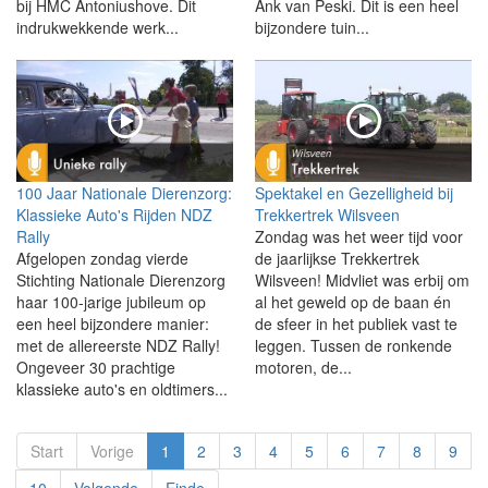
bij HMC Antoniushove. Dit
Ank van Peski. Dit is een heel
indrukwekkende werk...
bijzondere tuin...
100 Jaar Nationale Dierenzorg:
Spektakel en Gezelligheid bij
Klassieke Auto's Rijden NDZ
Trekkertrek Wilsveen
Rally
Zondag was het weer tijd voor
Afgelopen zondag vierde
de jaarlijkse Trekkertrek
Stichting Nationale Dierenzorg
Wilsveen! Midvliet was erbij om
haar 100-jarige jubileum op
al het geweld op de baan én
een heel bijzondere manier:
de sfeer in het publiek vast te
met de allereerste NDZ Rally!
leggen. Tussen de ronkende
Ongeveer 30 prachtige
motoren, de...
klassieke auto's en oldtimers...
Start
Vorige
1
2
3
4
5
6
7
8
9
10
Volgende
Einde