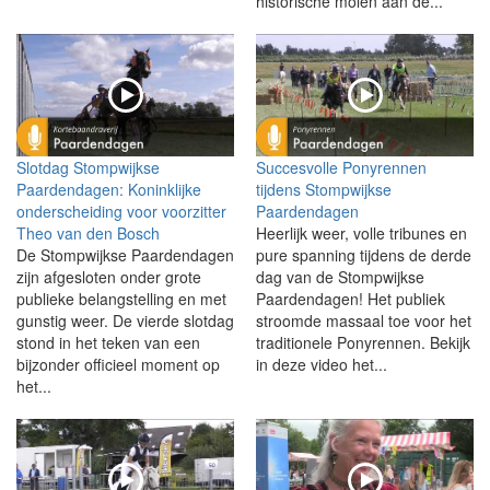
historische molen aan de...
Slotdag Stompwijkse
Succesvolle Ponyrennen
Paardendagen: Koninklijke
tijdens Stompwijkse
onderscheiding voor voorzitter
Paardendagen
Theo van den Bosch
Heerlijk weer, volle tribunes en
De Stompwijkse Paardendagen
pure spanning tijdens de derde
zijn afgesloten onder grote
dag van de Stompwijkse
publieke belangstelling en met
Paardendagen! Het publiek
gunstig weer. De vierde slotdag
stroomde massaal toe voor het
stond in het teken van een
traditionele Ponyrennen. Bekijk
bijzonder officieel moment op
in deze video het...
het...