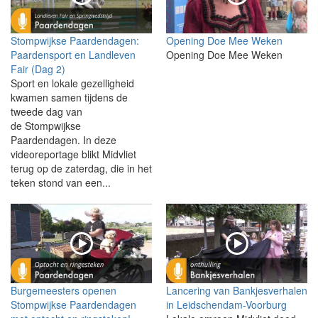
Stompwijkse Paardendagen:
Opening Doe Mee Weken
Paardensport en Landleven
Opening Doe Mee Weken
Fair (Dag 2)
Sport en lokale gezelligheid
kwamen samen tijdens de
tweede dag van
de Stompwijkse
Paardendagen. In deze
videoreportage blikt Midvliet
terug op de zaterdag, die in het
teken stond van een...
Burgemeesters openen
Lancering van Bankjesverhalen
Stompwijkse Paardendagen
in Leidschendam-Voorburg