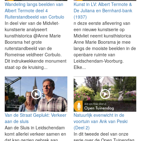
Wandeling langs beelden van
Kunst in LV: Albert Termote &
Albert Termote deel 4
De Juliana en Bernhard-bank
Ruiterstandbeeld van Corbulo
(1937)
In deel vier van de Midvliet-
n deze eerste aflevering van
kunstserie analyseert
een nieuwe kunstserie op
kunsthistorica @Anne Marie
Midvliet neemt kunsthistorica
Boorsma het grote
Anne Marie Boorsma je mee
ruiterstandbeeld van de
langs de mooiste beelden in de
Romeinse veldheer Corbulo.
openbare ruimte van
Dit indrukwekkende monument
Leidschendam-Voorburg.
staat op de kruising...
Elke...
Van de Straat Geplukt: Verkeer
Natuurlijk evenwicht in de
aan de sluis
voortuin van Ank van Peski
Aan de Sluis in Leidschendam
(Deel 2)
komt allerlei verkeer samen en
In dit tweede deel van onze
dat kan gezien gebrek aan
serie over de Open Tuinendag