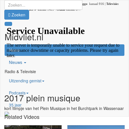
Radio:
107.2 FM |
DAB+:
kanaal 5C (DAB lokaal 33) |
Ziggo
kanaal 916 |
Televisie:
Ziggo
kanaal 41 /
KPN
kanaal 1489 /
Odido
kanaal 877
Zoeken
Midvliet.nl
×
Home
Nieuws
Radio & Televisie
Uitzending gemist
Podcasts
2017 plein musique
35 jaar
kort filmpje van het Plein Musique in het Burchtpark in Wassenaar
Related Videos