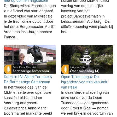
met optocht en ringsteken!
Lokale omroep Midvliet deed
De Stompwijkse Paardendagen
verslag van de feestelijke
zijn officieel van start gegaan!
lancering van het
In deze video van Midvliet zie
project Bankjesverhalen in
je de traditionele optocht door
Leidschendam-Voorburg! De
het dorp. Burgemeester Martijn
officiële opening vond plaats bij
Vroom en loco-burgemeester
het...
Bianca...
Kunst in LV: Albert Termote &
Open Tuinendag 4: De
De Barmhartige Samaritaan
bijzondere voortuin van Ank
In het tweede deel van de
van Peski
Midvliet-serie over openbare
In deze vierde aflevering van
kunst in Leidschendam-
onze serie over de Open
Voorburg analyseert
Tuinendag — georganiseerd
kunsthistorica Anne Marie
door Groei & Bloei — nemen
Boorsma het markante beeld
we een kijkje in de voortuin van