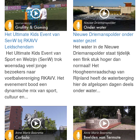
Het Ultimate Kids Event van
Nieuwe Driemanspolder onder
SenW bij RKAVV
water gezet
Leidschendam
Het water in de Nieuwe
Het Ultimate Kids Event van
Driemanspolder staat tijdelijk
Sport en Welzijn (SenW) trok
een flink stuk hoger dan
woensdag veel jonge
normaal! Het
bezoekers naar
Hoogheemraadschap van
voetbalvereniging RKAVV. Het
Rijnland heeft de waterberging
evenement bood een
hier de afgelopen dagen deels
dynamische mix van sport,
onder water...
cultuur en...