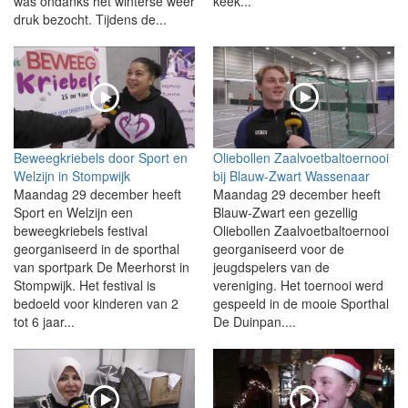
was ondanks het winterse weer
keek...
druk bezocht. Tijdens de...
Beweegkriebels door Sport en
Oliebollen Zaalvoetbaltoernooi
Welzijn in Stompwijk
bij Blauw-Zwart Wassenaar
Maandag 29 december heeft
Maandag 29 december heeft
Sport en Welzijn een
Blauw-Zwart een gezellig
beweegkriebels festival
Oliebollen Zaalvoetbaltoernooi
georganiseerd in de sporthal
georganiseerd voor de
van sportpark De Meerhorst in
jeugdspelers van de
Stompwijk. Het festival is
vereniging. Het toernooi werd
bedoeld voor kinderen van 2
gespeeld in de mooie Sporthal
tot 6 jaar...
De Duinpan....