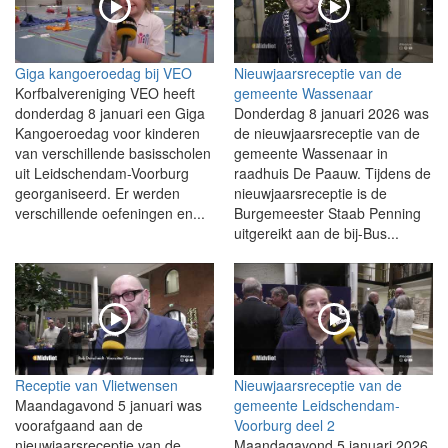
Giga kangoeroedag bij VEO
Nieuwjaarsreceptie van de
Korfbalvereniging VEO heeft
gemeente Wassenaar
donderdag 8 januari een Giga
Donderdag 8 januari 2026 was
Kangoeroedag voor kinderen
de nieuwjaarsreceptie van de
van verschillende basisscholen
gemeente Wassenaar in
uit Leidschendam-Voorburg
raadhuis De Paauw. Tijdens de
georganiseerd. Er werden
nieuwjaarsreceptie is de
verschillende oefeningen en...
Burgemeester Staab Penning
uitgereikt aan de bij-Bus...
Receptie van Vlietwensen
Nieuwjaarsreceptie van de
Maandagavond 5 januari was
gemeente Leidschendam-
voorafgaand aan de
Voorburg deel 2
nieuwjaarsreceptie van de
Maandagavond 5 januari 2026