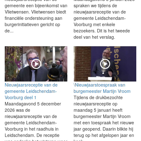
gemeente een bijeenkomst van
spraken we tijdens de
Vlietwensen. Vlietwensen biedt
nieuwjaarsreceptie van de
financiële ondersteuning aan
gemeente Leidschendam-
burgerinitiatieven gericht op
Voorburg met enkele
de...
bezoekers. Dit is het tweede
deel van het verslag.
Nieuwjaarsreceptie van de
\Nieuwjaarstoespraak van
gemeente Leidschendam-
burgemeester Martijn Vroom
Voorburg deel 1
Tijdens de drukbezochte
Maandagavond 5 december
nieuwjaarsreceptie op
2026 was de
maandag 5 januari heeft
nieuwjaarsreceptie van de
burgemeester Martijn Vroom
gemeente Leidschendam-
met een toespraak het nieuwe
Voorburg in het raadhuis in
jaar geopend. Daarin blikte hij
Leidschendam. De receptie
terug op het afgelopen jaar en