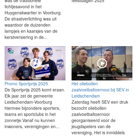
was de traditionele
feestdagen 2025
lichtjesavond in het
Huygenskwartier in Voorburg.
De straatverlichting was uit
waardoor de duizenden
lampjes en kaarsjes van de
kerstversiering in de...
Promo Sportprijs 2025
Het oliebollen
De Sportprijs 2025 komt eraan.
zaalvoetbaltoernooi bij SEV in
Elk jaar zet de gemeente
Leidschendam
Leidschendam-Voorburg
Zaterdag heeft SEV een druk
hiermee bijzondere sporters,
bezocht oliebollen
teams en sportclubs in het
zaalvoetbaltoernooi
zonnetje.Vanaf nu kunnen
georganiseerd voor de
inwoners, verenigingen en...
jeugdspelers van de
vereniging. Het is inmiddels