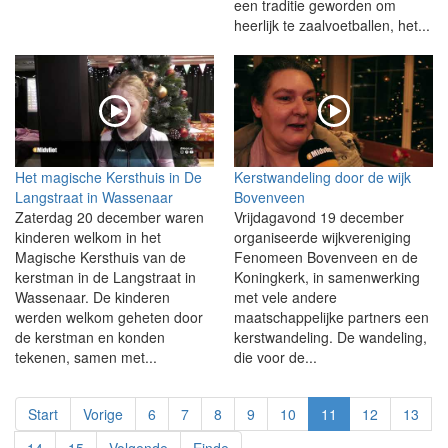
een traditie geworden om
heerlijk te zaalvoetballen, het...
Het magische Kersthuis in De
Kerstwandeling door de wijk
Langstraat in Wassenaar
Bovenveen
Zaterdag 20 december waren
Vrijdagavond 19 december
kinderen welkom in het
organiseerde wijkvereniging
Magische Kersthuis van de
Fenomeen Bovenveen en de
kerstman in de Langstraat in
Koningkerk, in samenwerking
Wassenaar. De kinderen
met vele andere
werden welkom geheten door
maatschappelijke partners een
de kerstman en konden
kerstwandeling. De wandeling,
tekenen, samen met...
die voor de...
Start
Vorige
6
7
8
9
10
11
12
13
14
15
Volgende
Einde