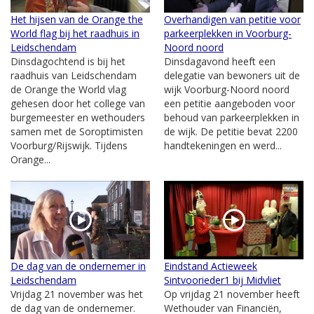
Het hijsen van de Orange the
Overhandigen van petitie voor
World flag bij het raadhuis in
parkeerplekken in Voorburg-
Leidschendam
Noord noord
Dinsdagochtend is bij het
Dinsdagavond heeft een
raadhuis van Leidschendam
delegatie van bewoners uit de
de Orange the World vlag
wijk Voorburg-Noord noord
gehesen door het college van
een petitie aangeboden voor
burgemeester en wethouders
behoud van parkeerplekken in
samen met de Soroptimisten
de wijk. De petitie bevat 2200
Voorburg/Rijswijk. Tijdens
handtekeningen en werd...
Orange...
De dag van de ondernemer in
Eindstand Actieweek
Leidschendam
Sintvoorieder1 bij Midvliet
Vrijdag 21 november was het
Op vrijdag 21 november heeft
de dag van de ondernemer.
Wethouder van Financiën,