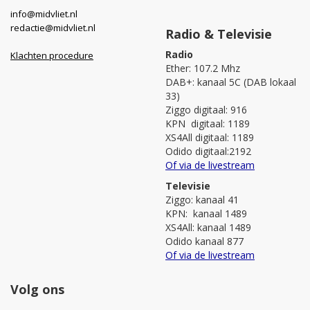
info@midvliet.nl
redactie@midvliet.nl
Radio & Televisie
Radio
Klachten procedure
Ether: 107.2 Mhz
DAB+: kanaal 5C (DAB lokaal
33)
Ziggo digitaal: 916
KPN digitaal: 1189
XS4All digitaal: 1189
Odido digitaal:2192
Of via de livestream
Televisie
Ziggo: kanaal 41
KPN: kanaal 1489
XS4All: kanaal 1489
Odido kanaal 877
Of via de livestream
Volg ons