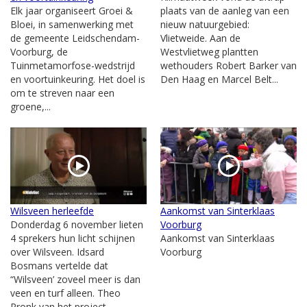
Elk jaar organiseert Groei &
plaats van de aanleg van een
Bloei, in samenwerking met
nieuw natuurgebied:
de gemeente Leidschendam-
Vlietweide. Aan de
Voorburg, de
Westvlietweg plantten
Tuinmetamorfose-wedstrijd
wethouders Robert Barker van
en voortuinkeuring. Het doel is
Den Haag en Marcel Belt...
om te streven naar een
groene,...
Wilsveen herleefde
Aankomst van Sinterklaas
Donderdag 6 november lieten
Voorburg
4 sprekers hun licht schijnen
Aankomst van Sinterklaas
over Wilsveen. Idsard
Voorburg
Bosmans vertelde dat
“Wilsveen’ zoveel meer is dan
veen en turf alleen. Theo
Pronk van het project