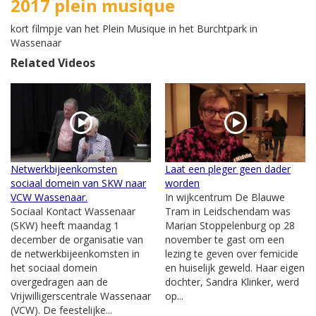
2017 plein musique
kort filmpje van het Plein Musique in het Burchtpark in
Wassenaar
Related Videos
Netwerkbijeenkomsten
Laat een pleger geen dader
sociaal domein van SKW naar
worden
VCW Wassenaar.
In wijkcentrum De Blauwe
Sociaal Kontact Wassenaar
Tram in Leidschendam was
(SKW) heeft maandag 1
Marian Stoppelenburg op 28
december de organisatie van
november te gast om een
de netwerkbijeenkomsten in
lezing te geven over femicide
het sociaal domein
en huiselijk geweld. Haar eigen
overgedragen aan de
dochter, Sandra Klinker, werd
Vrijwilligerscentrale Wassenaar
op...
(VCW). De feestelijke...