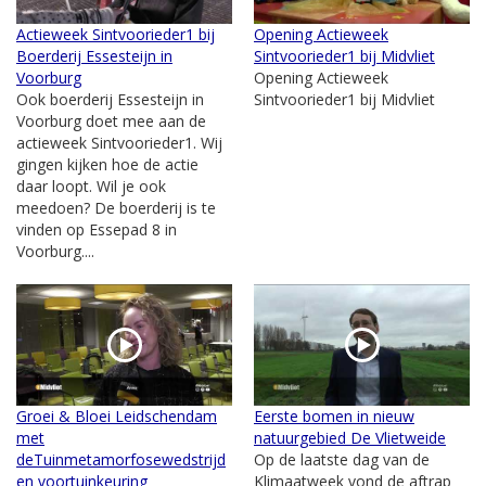
Actieweek Sintvoorieder1 bij
Opening Actieweek
Boerderij Essesteijn in
Sintvoorieder1 bij Midvliet
Voorburg
Opening Actieweek
Ook boerderij Essesteijn in
Sintvoorieder1 bij Midvliet
Voorburg doet mee aan de
actieweek Sintvoorieder1. Wij
gingen kijken hoe de actie
daar loopt. Wil je ook
meedoen? De boerderij is te
vinden op Essepad 8 in
Voorburg....
Groei & Bloei Leidschendam
Eerste bomen in nieuw
met
natuurgebied De Vlietweide
deTuinmetamorfosewedstrijd
Op de laatste dag van de
en voortuinkeuring
Klimaatweek vond de aftrap