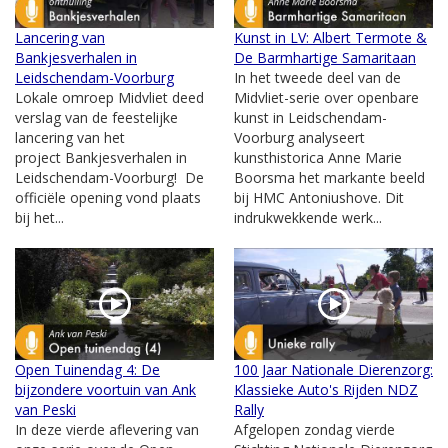
Lancering van
Kunst in LV: Albert Termote &
Bankjesverhalen in
De Barmhartige Samaritaan
Leidschendam-Voorburg
In het tweede deel van de
Lokale omroep Midvliet deed
Midvliet-serie over openbare
verslag van de feestelijke
kunst in Leidschendam-
lancering van het
Voorburg analyseert
project Bankjesverhalen in
kunsthistorica Anne Marie
Leidschendam-Voorburg! De
Boorsma het markante beeld
officiële opening vond plaats
bij HMC Antoniushove. Dit
bij het...
indrukwekkende werk...
Open Tuinendag 4: De
100 Jaar Nationale Dierenzorg:
bijzondere voortuin van Ank
Klassieke Auto's Rijden NDZ
van Peski
Rally
In deze vierde aflevering van
Afgelopen zondag vierde