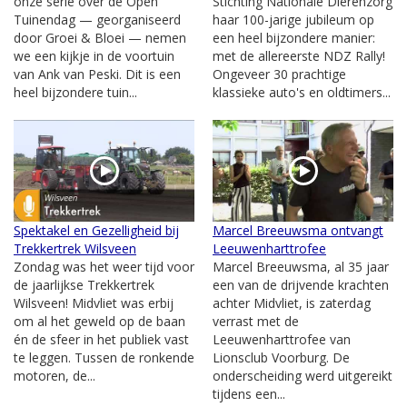
onze serie over de Open
Stichting Nationale Dierenzorg
Tuinendag — georganiseerd
haar 100-jarige jubileum op
door Groei & Bloei — nemen
een heel bijzondere manier:
we een kijkje in de voortuin
met de allereerste NDZ Rally!
van Ank van Peski. Dit is een
Ongeveer 30 prachtige
heel bijzondere tuin...
klassieke auto's en oldtimers...
Spektakel en Gezelligheid bij
Marcel Breeuwsma ontvangt
Trekkertrek Wilsveen
Leeuwenharttrofee
Zondag was het weer tijd voor
Marcel Breeuwsma, al 35 jaar
de jaarlijkse Trekkertrek
een van de drijvende krachten
Wilsveen! Midvliet was erbij
achter Midvliet, is zaterdag
om al het geweld op de baan
verrast met de
én de sfeer in het publiek vast
Leeuwenharttrofee van
te leggen. Tussen de ronkende
Lionsclub Voorburg. De
motoren, de...
onderscheiding werd uitgereikt
tijdens een...