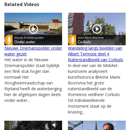
Related Videos
Nieuwe Driemanspolder onder
Wandeling langs beelden van
water gezet
Albert Termote deel 4
Het water in de Nieuwe
Ruiterstandbeeld van Corbulo
Driemanspolder staat tijdelijk
In deel vier van de Midvliet-
een flink stuk hoger dan
kunstserie analyseert
normaal! Het
kunsthistorica @Anne Marie
Hoogheemraadschap van
Boorsma het grote
Rijnland heeft de waterberging
ruiterstandbeeld van de
hier de afgelopen dagen deels
Romeinse veldheer Corbulo.
onder water...
Dit indrukwekkende
monument staat op de
kruising...