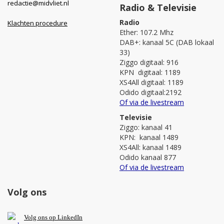
redactie@midvliet.nl
Radio & Televisie
Radio
Klachten procedure
Ether: 107.2 Mhz
DAB+: kanaal 5C (DAB lokaal
33)
Ziggo digitaal: 916
KPN digitaal: 1189
XS4All digitaal: 1189
Odido digitaal:2192
Of via de livestream
Televisie
Ziggo: kanaal 41
KPN: kanaal 1489
XS4All: kanaal 1489
Odido kanaal 877
Of via de livestream
Volg ons
V
olg ons op L
inkedIn