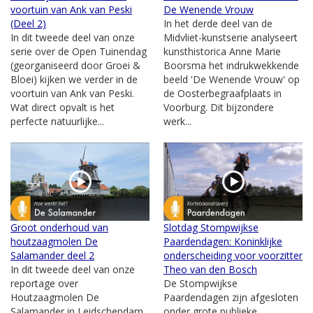
voortuin van Ank van Peski
De Wenende Vrouw
(Deel 2)
In het derde deel van de
In dit tweede deel van onze
Midvliet-kunstserie analyseert
serie over de Open Tuinendag
kunsthistorica Anne Marie
(georganiseerd door Groei &
Boorsma het indrukwekkende
Bloei) kijken we verder in de
beeld 'De Wenende Vrouw' op
voortuin van Ank van Peski.
de Oosterbegraafplaats in
Wat direct opvalt is het
Voorburg. Dit bijzondere
perfecte natuurlijke...
werk...
Groot onderhoud van
Slotdag Stompwijkse
houtzaagmolen De
Paardendagen: Koninklijke
Salamander deel 2
onderscheiding voor voorzitter
In dit tweede deel van onze
Theo van den Bosch
reportage over
De Stompwijkse
Houtzaagmolen De
Paardendagen zijn afgesloten
Salamander in Leidschendam
onder grote publieke