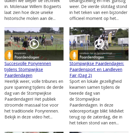
duiken we dieper de techniek
belangstelling en met gunstig
in. Molenaar Willem Bogaerts
weer. De vierde slotdag stond
laat zien hoe deze unieke
in het teken van een bijzonder
historische molen aan de...
officieel moment op het...
Succesvolle Ponyrennen
Stompwijkse Paardendagen:
tijdens Stompwijkse
Paardensport en Landleven
Paardendagen
Fair (Dag 2)
Heerlijk weer, volle tribunes en
Sport en lokale gezelligheid
pure spanning tijdens de derde
kwamen samen tijdens de
dag van de Stompwijkse
tweede dag van
Paardendagen! Het publiek
de Stompwijkse
stroomde massaal toe voor
Paardendagen. In deze
het traditionele Ponyrennen.
videoreportage blikt Midvliet
Bekijk in deze video het...
terug op de zaterdag, die in
het teken stond van een...