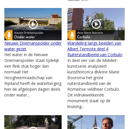
Nieuwe Driemanspolder onder
Wandeling langs beelden van
water gezet
Albert Termote deel 4
Het water in de Nieuwe
Ruiterstandbeeld van Corbulo
Driemanspolder staat tijdelijk
In deel vier van de Midvliet-
een flink stuk hoger dan
kunstserie analyseert
normaal! Het
kunsthistorica @Anne Marie
Hoogheemraadschap van
Boorsma het grote
Rijnland heeft de waterberging
ruiterstandbeeld van de
hier de afgelopen dagen deels
Romeinse veldheer Corbulo.
onder water...
Dit indrukwekkende
monument staat op de
kruising...