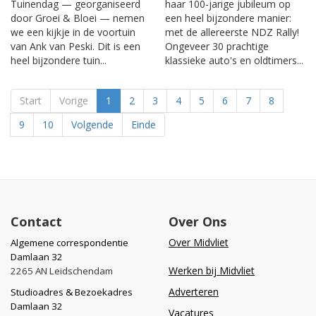
Tuinendag — georganiseerd
haar 100-jarige jubileum op
door Groei & Bloei — nemen
een heel bijzondere manier:
we een kijkje in de voortuin
met de allereerste NDZ Rally!
van Ank van Peski. Dit is een
Ongeveer 30 prachtige
heel bijzondere tuin...
klassieke auto's en oldtimers...
Start
Vorige
1
2
3
4
5
6
7
8
9
10
Volgende
Einde
Contact
Over Ons
Over Midvliet
Algemene correspondentie
Damlaan 32
Werken bij Midvliet
2265 AN Leidschendam
Adverteren
Studioadres & Bezoekadres
Damlaan 32
Vacatures