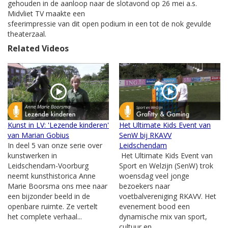
gehouden in de aanloop naar de slotavond op 26 mei a.s.
Midvliet TV maakte een
sfeerimpressie van dit open podium in een tot de nok gevulde
theaterzaal.
Related Videos
Kunst in LV: 'Lezende kinderen'
Het Ultimate Kids Event van
van Marian Gobius
SenW bij RKAVV
In deel 5 van onze serie over
Leidschendam
kunstwerken in
Het Ultimate Kids Event van
Leidschendam-Voorburg
Sport en Welzijn (SenW) trok
neemt kunsthistorica Anne
woensdag veel jonge
Marie Boorsma ons mee naar
bezoekers naar
een bijzonder beeld in de
voetbalvereniging RKAVV. Het
openbare ruimte. Ze vertelt
evenement bood een
het complete verhaal...
dynamische mix van sport,
cultuur en...