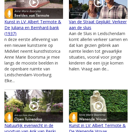
Kunst in LV: Albert Termote &
Van de Straat Geplukt: Verkeer
De Juliana en Bernhard-bank
aan de sluis
(1937)
Aan de Sluis in Leidschendam
n deze eerste aflevering van
komt allerlei verkeer samen en
een nieuwe kunstserie op
dat kan gezien gebrek aan
Midvliet neemt kunsthistorica
ruimte leiden tot gevaarlijke
Anne Marie Boorsma je mee
situaties, vooral voor jonge
langs de mooiste beelden in
kinderen die een ijsje komen
de openbare ruimte van
halen. Vraag aan de...
Leidschendam-Voorburg.
Elke...
Natuurlijk evenwicht in de
Kunst in LV: Albert Termote &
voortuin van Ank van Peski
De Wenende Vrouw