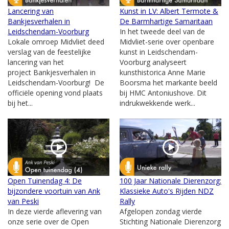
Lancering van
Kunst in LV: Albert Termote &
Bankjesverhalen in
De Barmhartige Samaritaan
Leidschendam-Voorburg
In het tweede deel van de
Lokale omroep Midvliet deed
Midvliet-serie over openbare
verslag van de feestelijke
kunst in Leidschendam-
lancering van het
Voorburg analyseert
project Bankjesverhalen in
kunsthistorica Anne Marie
Leidschendam-Voorburg! De
Boorsma het markante beeld
officiële opening vond plaats
bij HMC Antoniushove. Dit
bij het...
indrukwekkende werk...
Open Tuinendag 4: De
100 Jaar Nationale Dierenzorg:
bijzondere voortuin van Ank
Klassieke Auto's Rijden NDZ
van Peski
Rally
In deze vierde aflevering van
Afgelopen zondag vierde
onze serie over de Open
Stichting Nationale Dierenzorg