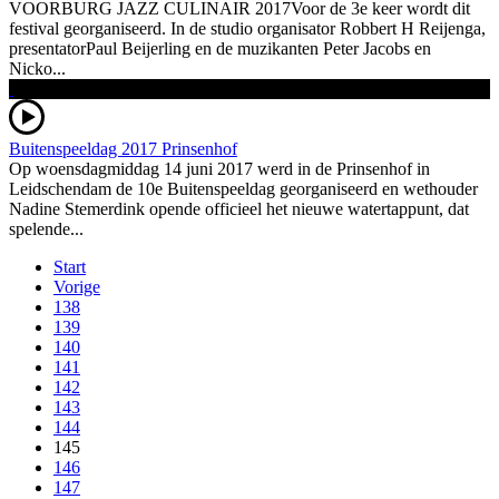
VOORBURG JAZZ CULINAIR 2017Voor de 3e keer wordt dit
festival georganiseerd. In de studio organisator Robbert H Reijenga,
presentatorPaul Beijerling en de muzikanten Peter Jacobs en
Nicko...
Buitenspeeldag 2017 Prinsenhof
Op woensdagmiddag 14 juni 2017 werd in de Prinsenhof in
Leidschendam de 10e Buitenspeeldag georganiseerd en wethouder
Nadine Stemerdink opende officieel het nieuwe watertappunt, dat
spelende...
Start
Vorige
138
139
140
141
142
143
144
145
146
147