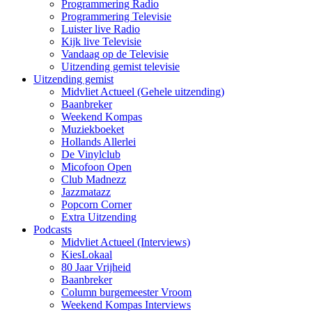
Programmering Radio
Programmering Televisie
Luister live Radio
Kijk live Televisie
Vandaag op de Televisie
Uitzending gemist televisie
Uitzending gemist
Midvliet Actueel (Gehele uitzending)
Baanbreker
Weekend Kompas
Muziekboeket
Hollands Allerlei
De Vinylclub
Micofoon Open
Club Madnezz
Jazzmatazz
Popcorn Corner
Extra Uitzending
Podcasts
Midvliet Actueel (Interviews)
KiesLokaal
80 Jaar Vrijheid
Baanbreker
Column burgemeester Vroom
Weekend Kompas Interviews