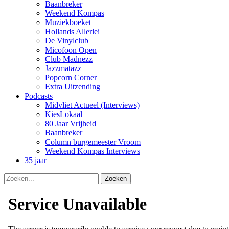
Baanbreker
Weekend Kompas
Muziekboeket
Hollands Allerlei
De Vinylclub
Micofoon Open
Club Madnezz
Jazzmatazz
Popcorn Corner
Extra Uitzending
Podcasts
Midvliet Actueel (Interviews)
KiesLokaal
80 Jaar Vrijheid
Baanbreker
Column burgemeester Vroom
Weekend Kompas Interviews
35 jaar
Zoeken