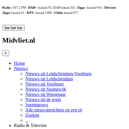
Radio:
107.2 FM |
DAB+:
kanaal 5C (DAB lokaal 33) |
Ziggo
kanaal 916 |
Televisie:
Ziggo
kanaal 41 /
KPN
kanaal 1489 /
Odido
kanaal 877
bar
bar
bar
Midvliet.nl
×
Home
Nieuws
Nieuws uit Leidschendam-Voorburg
Nieuws uit Leidschendam
Nieuws uit Voorburg
Nieuws uit Stompwijk
Nieuws uit Wassenaar
Nieuws uit de regio
Sportnieuws
Alle nieuwsberichten op een rij
Zoeken
.
Radio & Televisie