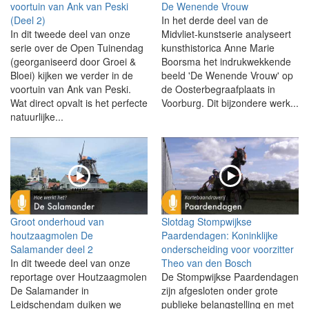
voortuin van Ank van Peski
De Wenende Vrouw
(Deel 2)
In het derde deel van de
In dit tweede deel van onze
Midvliet-kunstserie analyseert
serie over de Open Tuinendag
kunsthistorica Anne Marie
(georganiseerd door Groei &
Boorsma het indrukwekkende
Bloei) kijken we verder in de
beeld 'De Wenende Vrouw' op
voortuin van Ank van Peski.
de Oosterbegraafplaats in
Wat direct opvalt is het perfecte
Voorburg. Dit bijzondere werk...
natuurlijke...
Groot onderhoud van
Slotdag Stompwijkse
houtzaagmolen De
Paardendagen: Koninklijke
Salamander deel 2
onderscheiding voor voorzitter
In dit tweede deel van onze
Theo van den Bosch
reportage over Houtzaagmolen
De Stompwijkse Paardendagen
De Salamander in
zijn afgesloten onder grote
Leidschendam duiken we
publieke belangstelling en met