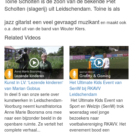
Toine Scholten is de zoon van de bekende Piet
Scholten (slagerij) uit Leidschendam. Toine is als
jazz gitarist een veel gevraagd muzikant
en maakt ook
o.a .deel uit van de band van Wouter Kiers.
Related Videos
Kunst in LV: 'Lezende kinderen'
Het Ultimate Kids Event van
van Marian Gobius
SenW bij RKAVV
In deel 5 van onze serie over
Leidschendam
kunstwerken in Leidschendam-
Het Ultimate Kids Event van
Voorburg neemt kunsthistorica
Sport en Welzijn (SenW) trok
Anne Marie Boorsma ons mee
woensdag veel jonge
naar een bijzonder beeld in de
bezoekers naar
openbare ruimte. Ze vertelt het
voetbalvereniging RKAVV. Het
complete verhaal...
evenement bood een