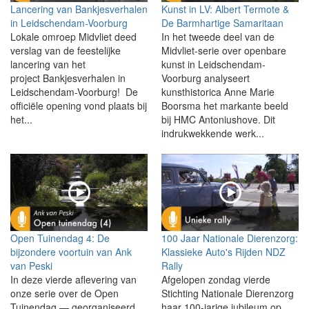
Lancering van Bankjesverhalen
Kunst in LV: Albert Termote &
in Leidschendam-Voorburg
De Barmhartige Samaritaan
Lokale omroep Midvliet deed
In het tweede deel van de
verslag van de feestelijke
Midvliet-serie over openbare
lancering van het
kunst in Leidschendam-
project Bankjesverhalen in
Voorburg analyseert
Leidschendam-Voorburg! De
kunsthistorica Anne Marie
officiële opening vond plaats bij
Boorsma het markante beeld
het...
bij HMC Antoniushove. Dit
indrukwekkende werk...
Open Tuinendag 4: De
100 Jaar Nationale Dierenzorg:
bijzondere voortuin van Ank
Klassieke Auto's Rijden NDZ
van Peski
Rally
In deze vierde aflevering van
Afgelopen zondag vierde
onze serie over de Open
Stichting Nationale Dierenzorg
Tuinendag — georganiseerd
haar 100-jarige jubileum op