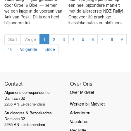
door Groei & Bloei — nemen
een heel bijzondere manier:
we een kijkje in de voortuin van
met de allereerste NDZ Rally!
Ank van Peski. Dit is een heel
Ongeveer 30 prachtige
bijzondere tuin...
klassieke auto's en oldtimers...
Start
Vorige
1
2
3
4
5
6
7
8
9
10
Volgende
Einde
Contact
Over Ons
Over Midvliet
Algemene correspondentie
Damlaan 32
Werken bij Midvliet
2265 AN Leidschendam
Adverteren
Studioadres & Bezoekadres
Damlaan 32
Vacatures
2265 AN Leidschendam
Redactie