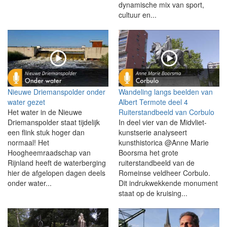
dynamische mix van sport,
cultuur en...
Nieuwe Driemanspolder onder
Wandeling langs beelden van
water gezet
Albert Termote deel 4
Het water in de Nieuwe
Ruiterstandbeeld van Corbulo
Driemanspolder staat tijdelijk
In deel vier van de Midvliet-
een flink stuk hoger dan
kunstserie analyseert
normaal! Het
kunsthistorica @Anne Marie
Hoogheemraadschap van
Boorsma het grote
Rijnland heeft de waterberging
ruiterstandbeeld van de
hier de afgelopen dagen deels
Romeinse veldheer Corbulo.
onder water...
Dit indrukwekkende monument
staat op de kruising...