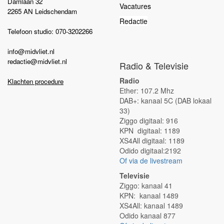
Damlaan 32
Vacatures
2265 AN Leidschendam
Redactie
Telefoon studio: 070-3202266
info@midvliet.nl
redactie@midvliet.nl
Radio & Televisie
Radio
Klachten procedure
Ether: 107.2 Mhz
DAB+: kanaal 5C (DAB lokaal
33)
Ziggo digitaal: 916
KPN digitaal: 1189
XS4All digitaal: 1189
Odido digitaal:2192
Of via de livestream
Televisie
Ziggo: kanaal 41
KPN: kanaal 1489
XS4All: kanaal 1489
Odido kanaal 877