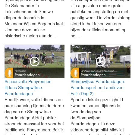
De Salamander in
zijn afgesloten onder grote
Leidschendam duiken we
publieke belangstelling en met
dieper de techniek in.
gunstig weer. De vierde slotdag
Molenaar Willem Bogaerts laat
stond in het teken van een
zien hoe deze unieke
bijzonder officieel moment op
historische molen aan de...
het...
Succesvolle Ponyrennen
Stompwijkse Paardendagen:
tijdens Stompwijkse
Paardensport en Landleven
Paardendagen
Fair (Dag 2)
Heerlijk weer, volle tribunes en
Sport en lokale gezelligheid
pure spanning tijdens de derde
kwamen samen tijdens de
dag van de Stompwijkse
tweede dag van
Paardendagen! Het publiek
de Stompwijkse
stroomde massaal toe voor het
Paardendagen. In deze
traditionele Ponyrennen. Bekijk
videoreportage blikt Midvliet