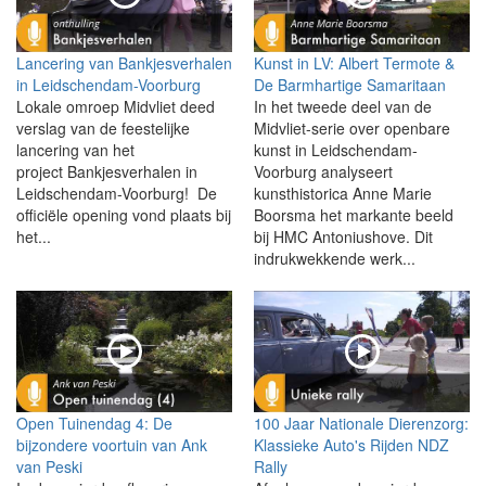
Lancering van Bankjesverhalen
Kunst in LV: Albert Termote &
in Leidschendam-Voorburg
De Barmhartige Samaritaan
Lokale omroep Midvliet deed
In het tweede deel van de
verslag van de feestelijke
Midvliet-serie over openbare
lancering van het
kunst in Leidschendam-
project Bankjesverhalen in
Voorburg analyseert
Leidschendam-Voorburg! De
kunsthistorica Anne Marie
officiële opening vond plaats bij
Boorsma het markante beeld
het...
bij HMC Antoniushove. Dit
indrukwekkende werk...
Open Tuinendag 4: De
100 Jaar Nationale Dierenzorg:
bijzondere voortuin van Ank
Klassieke Auto's Rijden NDZ
van Peski
Rally