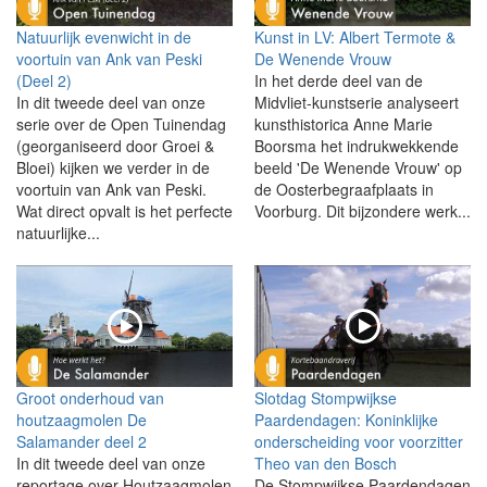
Natuurlijk evenwicht in de
Kunst in LV: Albert Termote &
voortuin van Ank van Peski
De Wenende Vrouw
(Deel 2)
In het derde deel van de
In dit tweede deel van onze
Midvliet-kunstserie analyseert
serie over de Open Tuinendag
kunsthistorica Anne Marie
(georganiseerd door Groei &
Boorsma het indrukwekkende
Bloei) kijken we verder in de
beeld 'De Wenende Vrouw' op
voortuin van Ank van Peski.
de Oosterbegraafplaats in
Wat direct opvalt is het perfecte
Voorburg. Dit bijzondere werk...
natuurlijke...
Groot onderhoud van
Slotdag Stompwijkse
houtzaagmolen De
Paardendagen: Koninklijke
Salamander deel 2
onderscheiding voor voorzitter
In dit tweede deel van onze
Theo van den Bosch
reportage over Houtzaagmolen
De Stompwijkse Paardendagen