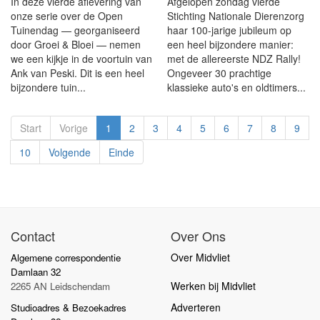
In deze vierde aflevering van
Afgelopen zondag vierde
onze serie over de Open
Stichting Nationale Dierenzorg
Tuinendag — georganiseerd
haar 100-jarige jubileum op
door Groei & Bloei — nemen
een heel bijzondere manier:
we een kijkje in de voortuin van
met de allereerste NDZ Rally!
Ank van Peski. Dit is een heel
Ongeveer 30 prachtige
bijzondere tuin...
klassieke auto's en oldtimers...
Start
Vorige
1
2
3
4
5
6
7
8
9
10
Volgende
Einde
Contact
Over Ons
Over Midvliet
Algemene correspondentie
Damlaan 32
Werken bij Midvliet
2265 AN Leidschendam
Adverteren
Studioadres & Bezoekadres