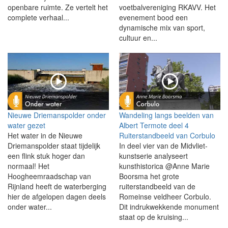
openbare ruimte. Ze vertelt het
voetbalvereniging RKAVV. Het
complete verhaal...
evenement bood een
dynamische mix van sport,
cultuur en...
Nieuwe Driemanspolder onder
Wandeling langs beelden van
water gezet
Albert Termote deel 4
Het water in de Nieuwe
Ruiterstandbeeld van Corbulo
Driemanspolder staat tijdelijk
In deel vier van de Midvliet-
een flink stuk hoger dan
kunstserie analyseert
normaal! Het
kunsthistorica @Anne Marie
Hoogheemraadschap van
Boorsma het grote
Rijnland heeft de waterberging
ruiterstandbeeld van de
hier de afgelopen dagen deels
Romeinse veldheer Corbulo.
onder water...
Dit indrukwekkende monument
staat op de kruising...