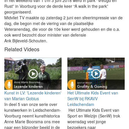
In het weekend van 1 t/m 3 juni 2018 werd in park “Vreugd en
Rust” in Voorburg voor de derde keer “A walk in the park”
georganiseerd.
Midvliet TV maakte op zaterdag 2 juni een sfeerimpressie van de
dag, die begon met de viering van de plaatselijke
Veteranendag, die voor de 10e keer werd gehouden en die o.a.
ook werd bezocht door minister van defensie
Ank Bijleveld-Schouten.
Related Videos
Kunst in LV: 'Lezende kinderen'
Het Ultimate Kids Event van
van Marian Gobius
SenW bij RKAVV
In deel 5 van onze serie over
Leidschendam
kunstwerken in Leidschendam-
Het Ultimate Kids Event van
Voorburg neemt kunsthistorica
Sport en Welzijn (SenW) trok
Anne Marie Boorsma ons mee
woensdag veel jonge
naar een bijzonder beeld in de
bezoekers naar