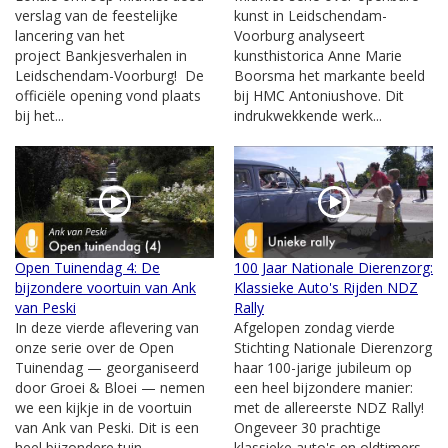
verslag van de feestelijke
kunst in Leidschendam-
lancering van het
Voorburg analyseert
project Bankjesverhalen in
kunsthistorica Anne Marie
Leidschendam-Voorburg! De
Boorsma het markante beeld
officiële opening vond plaats
bij HMC Antoniushove. Dit
bij het...
indrukwekkende werk...
Open Tuinendag 4: De
100 Jaar Nationale Dierenzorg:
bijzondere voortuin van Ank
Klassieke Auto's Rijden NDZ
van Peski
Rally
In deze vierde aflevering van
Afgelopen zondag vierde
onze serie over de Open
Stichting Nationale Dierenzorg
Tuinendag — georganiseerd
haar 100-jarige jubileum op
door Groei & Bloei — nemen
een heel bijzondere manier:
we een kijkje in de voortuin
met de allereerste NDZ Rally!
van Ank van Peski. Dit is een
Ongeveer 30 prachtige
heel bijzondere tuin...
klassieke auto's en oldtimers...