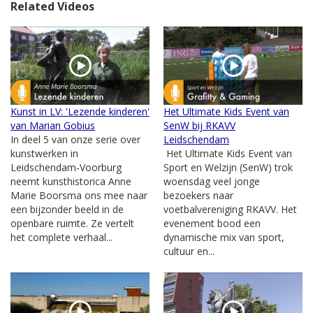
Related Videos
Kunst in LV: 'Lezende kinderen'
Het Ultimate Kids Event van
van Marian Gobius
SenW bij RKAVV
In deel 5 van onze serie over
Leidschendam
kunstwerken in
Het Ultimate Kids Event van
Leidschendam-Voorburg
Sport en Welzijn (SenW) trok
neemt kunsthistorica Anne
woensdag veel jonge
Marie Boorsma ons mee naar
bezoekers naar
een bijzonder beeld in de
voetbalvereniging RKAVV. Het
openbare ruimte. Ze vertelt
evenement bood een
het complete verhaal...
dynamische mix van sport,
cultuur en...