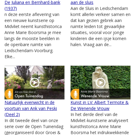
De Juliana en Bernhard-bank
aan de sluis
(1937)
Aan de Sluis in Leidschendam
n deze eerste aflevering van
komt allerlei verkeer samen en
een nieuwe kunstserie op
dat kan gezien gebrek aan
Midvliet neemt kunsthistorica
ruimte leiden tot gevaarlijke
Anne Marie Boorsma je mee
situaties, vooral voor jonge
langs de mooiste beelden in
kinderen die een ijsje komen
de openbare ruimte van
halen. Vraag aan de...
Leidschendam-Voorburg.
Elke...
Natuurlijk evenwicht in de
Kunst in LV: Albert Termote &
voortuin van Ank van Peski
De Wenende Vrouw
(Deel 2)
In het derde deel van de
In dit tweede deel van onze
Midvliet-kunstserie analyseert
serie over de Open Tuinendag
kunsthistorica Anne Marie
(georganiseerd door Groei &
Boorsma het indrukwekkende