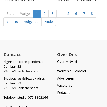
Start
Vorige
1
2
3
4
5
6
7
8
9
10
Volgende
Einde
Contact
Over Ons
Over Midvliet
Algemene correspondentie
Damlaan 32
Werken bij Midvliet
2265 AN Leidschendam
Adverteren
Studioadres & Bezoekadres
Damlaan 32
Vacatures
2265 AN Leidschendam
Redactie
Telefoon studio: 070-3202266
info@midvliet.nl