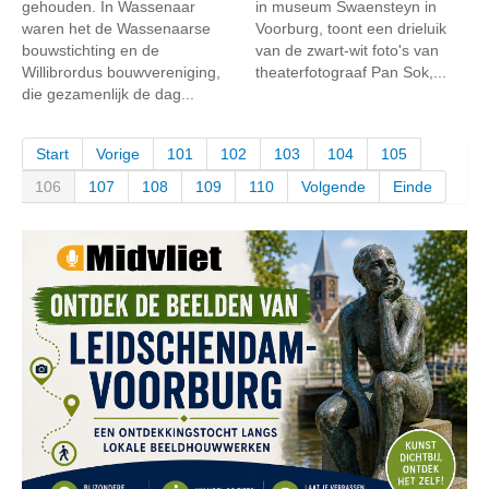
gehouden. In Wassenaar
in museum Swaensteyn in
waren het de Wassenaarse
Voorburg, toont een drieluik
bouwstichting en de
van de zwart-wit foto's van
Willibrordus bouwvereniging,
theaterfotograaf Pan Sok,...
die gezamenlijk de dag...
Start
Vorige
101
102
103
104
105
106
107
108
109
110
Volgende
Einde