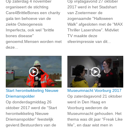
Op zaterdag 4 november
Op vrijdagavond 27 oktober
organiseert de stichting
2017 werd in het Stadshart
Care4BrittleBones een charity
van Zoetermeer de
gala ten behoeve van de
zogenaamde "Halloween
ziekte Osteogenesis
Walk" afgesloten met de “MAX
Imperfecta, ook wel "brittle
Thriller Lasershow”. Midvliet
bones disease"
TV maakte deze
genoemd.Mensen worden met
sfeerimpressie van dit...
deze...
Start herontwikkeling Nieuwe
Museumnacht Voorburg 2017
Driemanspolder
Op zaterdagavond 21 oktober
Op donderdagmiddag 26
werd in Den Haag en
oktober 2017 werd de “Start
Voorburg wederom de
herontwikkeling Nieuwe
Museumnacht gehouden. Het
Driemanspolder” feestelijk
thema was dit jaar “Freak Like
gevierd.Bestuurders van de
Me”, en daar wist men in