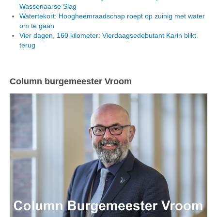
Wassenaarse Slag
Watertekort: Hoogheemraadschap roept op zuinig met water
om te gaan
Vier dagen, 160 kilometer: Vierdaagsedebutant Karin blikt
terug
Column burgemeester Vroom