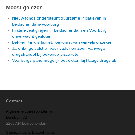
Meest gelezen
Nieuw fonds ondersteunt duurzame initiatieven in
Leidschendam-Voorburg
Fratelli-vestigingen in Leidschendam en Voorburg
onverwacht gesloten
Bakker Klink is failliet: toekomst van winkels onzeker
Jarenlange celstraf voor vader en zoon vanwege
drugshandel bij bekende pizzaketen
Voorburgs pand mogelijk betrokken bij Haags drugslab
Contact
Algemene correspondentie
Damlaan 32
2265 AN Leidschendam
Studioadres & Bezoekadres