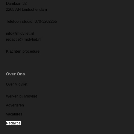
Damlaan 32
2265 AN Leidschendam
Telefoon studio: 070-3202266
info@midvliet.nl
redactie@midvliet.nl
Klachten procedure
Over Ons
Over Midvliet
Werken bij Midvliet
Adverteren
Vacatures
Redactie