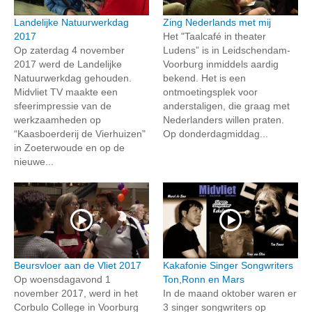
Landelijke Natuurwerkdag
Zing Nederlands met mij
2017
Het "Taalcafé in theater
Op zaterdag 4 november
Ludens” is in Leidschendam-
2017 werd de Landelijke
Voorburg inmiddels aardig
Natuurwerkdag gehouden.
bekend. Het is een
Midvliet TV maakte een
ontmoetingsplek voor
sfeerimpressie van de
anderstaligen, die graag met
werkzaamheden op
Nederlanders willen praten.
“Kaasboerderij de Vierhuizen"
Op donderdagmiddag...
in Zoeterwoude en op de
nieuwe...
Beursvloer aan de Vliet 2017
Kakafonie Singer Songwriters
Op woensdagavond 1
Ton,Ronn en Mars
november 2017, werd in het
In de maand oktober waren er
Corbulo College in Voorburg
3 singer songwriters op