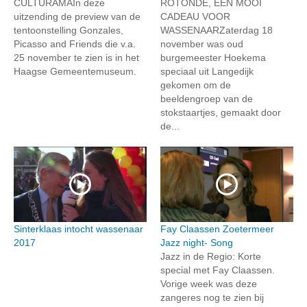
CULTURAMAIn deze
ROTONDE, EEN MOOI
uitzending de preview van de
CADEAU VOOR
tentoonstelling Gonzales,
WASSENAARZaterdag 18
Picasso and Friends die v.a.
november was oud
25 november te zien is in het
burgemeester Hoekema
Haagse Gemeentemuseum.
speciaal uit Langedijk
gekomen om de
beeldengroep van de
stokstaartjes, gemaakt door
de...
Sinterklaas intocht wassenaar
Fay Claassen Zoetermeer
2017
Jazz night- Song
Jazz in de Regio: Korte
special met Fay Claassen.
Vorige week was deze
zangeres nog te zien bij