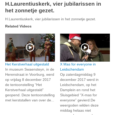
H.Laurentiuskerk, vier jubilarissen in
het zonnetje gezet.
H.Laurentiuskerk, vier jubilarissen in het zonnetje gezet.
Related Videos
Het Kerstverhaal uitgestald
X Mas for everyone in
In museum Swaensteyn, in de
Leidschendam
Herenstraat in Voorburg, werd
Op zaterdagmiddag 9
op vrijdag 8 december 2017
december 2017 werd in
de tentoonstelling “Het
Leidschendam, op het
Kerstverhaal uitgestald”
Damplein en rond het
geopend. Deze tentoonstelling
Sluisgebied “X-mas for
met kerststallen van over de...
everyone” gevierd.De
weergoden wilden deze
middag helaas niet