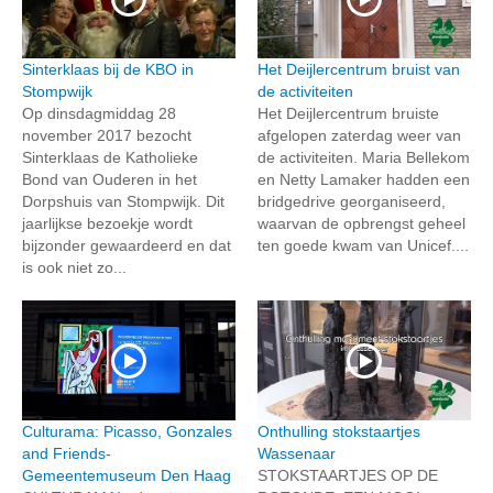
Sinterklaas bij de KBO in
Het Deijlercentrum bruist van
Stompwijk
de activiteiten
Op dinsdagmiddag 28
Het Deijlercentrum bruiste
november 2017 bezocht
afgelopen zaterdag weer van
Sinterklaas de Katholieke
de activiteiten. Maria Bellekom
Bond van Ouderen in het
en Netty Lamaker hadden een
Dorpshuis van Stompwijk. Dit
bridgedrive georganiseerd,
jaarlijkse bezoekje wordt
waarvan de opbrengst geheel
bijzonder gewaardeerd en dat
ten goede kwam van Unicef....
is ook niet zo...
Culturama: Picasso, Gonzales
Onthulling stokstaartjes
and Friends-
Wassenaar
Gemeentemuseum Den Haag
STOKSTAARTJES OP DE