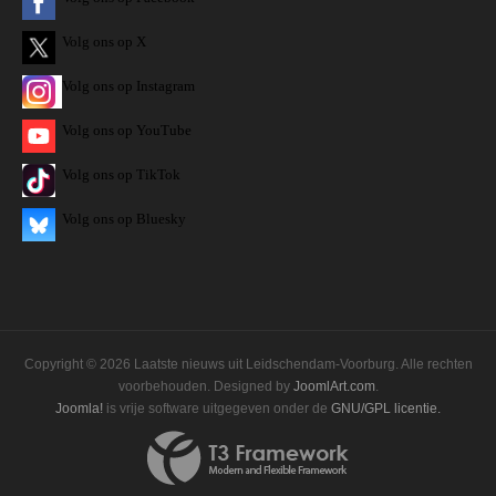
Volg ons op X
Volg ons op Instagram
Volg
ons op
YouTube
Volg ons op TikTok
Volg ons op Bluesky
Copyright © 2026 Laatste nieuws uit Leidschendam-Voorburg. Alle rechten
voorbehouden. Designed by
JoomlArt.com
.
Joomla!
is vrije software uitgegeven onder de
GNU/GPL licentie.