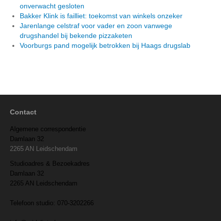
onverwacht gesloten
Bakker Klink is failliet: toekomst van winkels onzeker
Jarenlange celstraf voor vader en zoon vanwege
drugshandel bij bekende pizzaketen
Voorburgs pand mogelijk betrokken bij Haags drugslab
Contact
Algemene correspondentie
Damlaan 32
2265 AN Leidschendam
Studioadres & Bezoekadres
Damlaan 32
2265 AN Leidschendam
Telefoon studio: 070-3202266