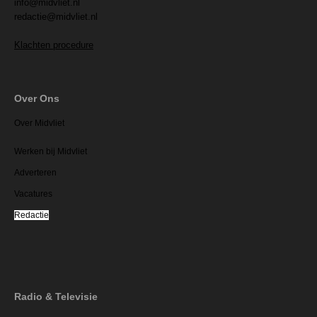
info@midvliet.nl
redactie@midvliet.nl
Klachten procedure
Over Ons
Over Midvliet
Werken bij Midvliet
Adverteren
Vacatures
Redactie
Radio & Televisie